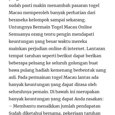
sudah pasti makin menambah pasaran togel
Macau memperoleh banyak perhatian dari
beraneka kelompok sampai sekarang.
Untungnya Bermain Togel Macau Online
Semuanya orang tentu pengin mendapati
keuntungan yang besar waktu mereka
mainkan perjudian online di internet. Lantaran
tempat taruhan seperti berikut dapat berikan
beberapa peluang ke seluruh golongan buat
bawa pulang hadiah kemenang berbentuk uang
asli. Pada permainan togel Macau lantas ada
banyak keuntungan yang dapat dirasa oleh
seluruhnya pemain. Di bawah ini merupakan
banyak keuntungan yang dapat Anda rasakan:
– Membantu menaikkan jumlah pendapatan
Sudah diketahui bersama, pekerjaan taruhan