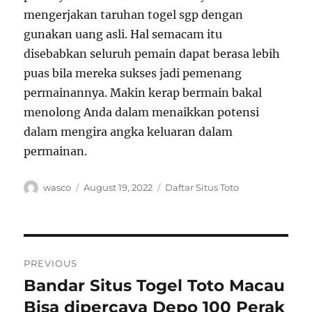
mengerjakan taruhan togel sgp dengan
gunakan uang asli. Hal semacam itu
disebabkan seluruh pemain dapat berasa lebih
puas bila mereka sukses jadi pemenang
permainannya. Makin kerap bermain bakal
menolong Anda dalam menaikkan potensi
dalam mengira angka keluaran dalam
permainan.
Author
Posted
Categories
wasco
August 19, 2022
Daftar Situs Toto
on
Post
PREVIOUS
navigation
Bandar Situs Togel Toto Macau
Previous
post:
Bisa dipercaya Depo 100 Perak