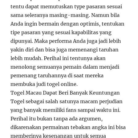
tentu dapat memutuskan type pasaran sesuai
sama seleranya masing-masing. Namun bila
Anda ingin bermain dengan optimis, tentukan
tipe pasaran yang sesuai kapabilitas yang
dipunyai. Maka performa Anda juga jadi lebih
yakin diri dan bisa juga memenangi taruhan
lebih mudah. Perihal ini tentunya akan
menolong semuanya pemain dalam menjadi
pemenang taruhannya di saat mereka
membuka judi togel online.
Togel Macau Dapat Beri Banyak Keuntungan
Togel sebagai salah satunya macam perjudian
yang banyak memiliki fans sampai waktu ini.
Perihal itu bukan tanpa ada argumen,
dikarenakan permainan tebakan angka ini bisa
memberinya kesenangan untuk semua