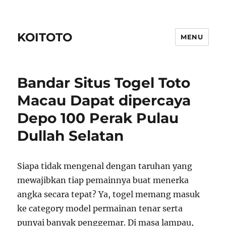
KOITOTO
MENU
Bandar Situs Togel Toto
Macau Dapat dipercaya
Depo 100 Perak Pulau
Dullah Selatan
Siapa tidak mengenal dengan taruhan yang
mewajibkan tiap pemainnya buat menerka
angka secara tepat? Ya, togel memang masuk
ke category model permainan tenar serta
punyai banyak penggemar. Di masa lampau,