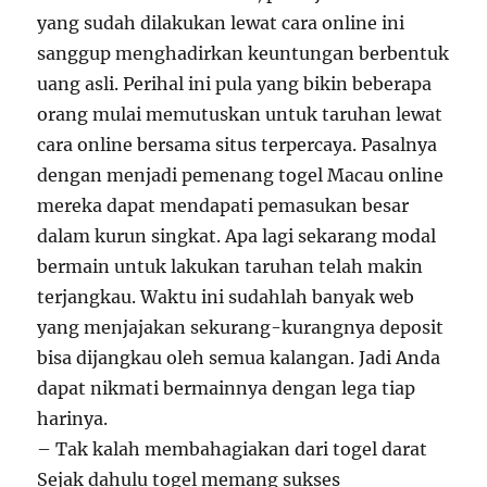
yang sudah dilakukan lewat cara online ini
sanggup menghadirkan keuntungan berbentuk
uang asli. Perihal ini pula yang bikin beberapa
orang mulai memutuskan untuk taruhan lewat
cara online bersama situs terpercaya. Pasalnya
dengan menjadi pemenang togel Macau online
mereka dapat mendapati pemasukan besar
dalam kurun singkat. Apa lagi sekarang modal
bermain untuk lakukan taruhan telah makin
terjangkau. Waktu ini sudahlah banyak web
yang menjajakan sekurang-kurangnya deposit
bisa dijangkau oleh semua kalangan. Jadi Anda
dapat nikmati bermainnya dengan lega tiap
harinya.
– Tak kalah membahagiakan dari togel darat
Sejak dahulu togel memang sukses