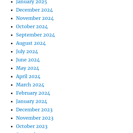
January 2025
December 2024
November 2024
October 2024
September 2024
August 2024
July 2024
June 2024
May 2024
April 2024
March 2024
February 2024
January 2024
December 2023
November 2023
October 2023