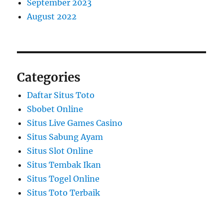
September 2023
August 2022
Categories
Daftar Situs Toto
Sbobet Online
Situs Live Games Casino
Situs Sabung Ayam
Situs Slot Online
Situs Tembak Ikan
Situs Togel Online
Situs Toto Terbaik