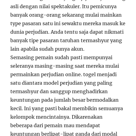
asli dengan nilai spektakuler. Itu pemicunya
banyak orang-orang sekarang mulai mainkan
type pasaran satu ini sewaktu mereka masuk ke
dunia perjudian. Anda tentu saja dapat nikmati
banyak tipe pasaran taruhan termashyur yang
lain apabila sudah punya akun.
Semasing pemain sudah pasti mempunyai
seleranya masing-masing saat mereka mulai
permainkan perjudian online. togel menjadi
satu diantara model perjudian yang paling
termashyur dan sanggup menghadirkan
keuntungan pada jumlah besar bermodalkan
kecil. Ini yang pasti bakal membikin semuanya
kelompok mencintainya. Dikarenakan
beberapa dari pemain mau mendapat
keuntungan berlipat-lipat ganda dari modal