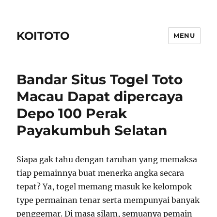
KOITOTO
MENU
Bandar Situs Togel Toto
Macau Dapat dipercaya
Depo 100 Perak
Payakumbuh Selatan
Siapa gak tahu dengan taruhan yang memaksa
tiap pemainnya buat menerka angka secara
tepat? Ya, togel memang masuk ke kelompok
type permainan tenar serta mempunyai banyak
penggemar. Di masa silam, semuanya pemain