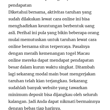
pendapatan
Diketahui bersama, aktivitas taruhan yang
sudah dilakukan lewat cara online ini bisa
menghadirkan keuntungan berbentuk uang
asli. Perihal ini pula yang bikin beberapa orang
mulai memutuskan untuk taruhan lewat cara
online bersama situs terpercaya. Pasalnya
dengan meraih kemenangan togel Macau
online mereka dapat mendapat pendapatan
besar dalam kurun waktu singkat. Ditambah
lagi sekarang modal main buat mengerjakan
taruhan telah kian terjangkau. Sekarang
sudahlah banyak website yang tawarkan
minimum deposit bisa dijangkau oleh seluruh
kalangan. Jadi Anda dapat nikmati bermainnya
dengan bebas tiap harinya.