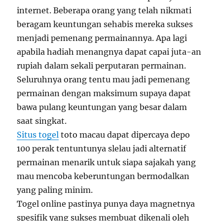
internet. Beberapa orang yang telah nikmati
beragam keuntungan sehabis mereka sukses
menjadi pemenang permainannya. Apa lagi
apabila hadiah menangnya dapat capai juta-an
rupiah dalam sekali perputaran permainan.
Seluruhnya orang tentu mau jadi pemenang
permainan dengan maksimum supaya dapat
bawa pulang keuntungan yang besar dalam
saat singkat.
Situs togel
toto macau dapat dipercaya depo
100 perak tentuntunya slelau jadi alternatif
permainan menarik untuk siapa sajakah yang
mau mencoba keberuntungan bermodalkan
yang paling minim.
Togel online pastinya punya daya magnetnya
spesifik yang sukses membuat dikenali oleh