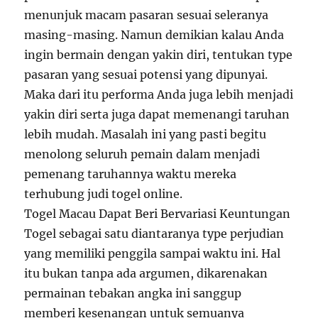
menunjuk macam pasaran sesuai seleranya
masing-masing. Namun demikian kalau Anda
ingin bermain dengan yakin diri, tentukan type
pasaran yang sesuai potensi yang dipunyai.
Maka dari itu performa Anda juga lebih menjadi
yakin diri serta juga dapat memenangi taruhan
lebih mudah. Masalah ini yang pasti begitu
menolong seluruh pemain dalam menjadi
pemenang taruhannya waktu mereka
terhubung judi togel online.
Togel Macau Dapat Beri Bervariasi Keuntungan
Togel sebagai satu diantaranya type perjudian
yang memiliki penggila sampai waktu ini. Hal
itu bukan tanpa ada argumen, dikarenakan
permainan tebakan angka ini sanggup
memberi kesenangan untuk semuanya