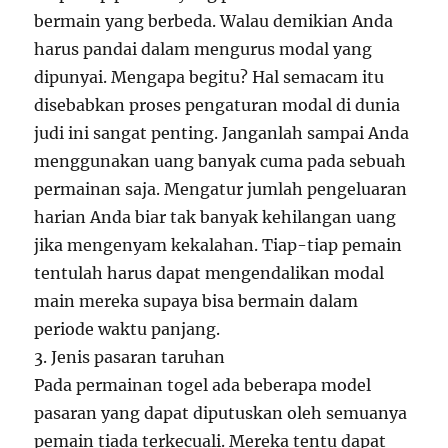
bermain yang berbeda. Walau demikian Anda
harus pandai dalam mengurus modal yang
dipunyai. Mengapa begitu? Hal semacam itu
disebabkan proses pengaturan modal di dunia
judi ini sangat penting. Janganlah sampai Anda
menggunakan uang banyak cuma pada sebuah
permainan saja. Mengatur jumlah pengeluaran
harian Anda biar tak banyak kehilangan uang
jika mengenyam kekalahan. Tiap-tiap pemain
tentulah harus dapat mengendalikan modal
main mereka supaya bisa bermain dalam
periode waktu panjang.
3. Jenis pasaran taruhan
Pada permainan togel ada beberapa model
pasaran yang dapat diputuskan oleh semuanya
pemain tiada terkecuali. Mereka tentu dapat