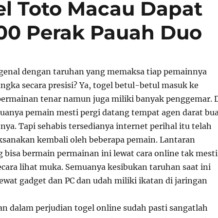
el Toto Macau Dapat
100 Perak Pauah Duo
ngenal dengan taruhan yang memaksa tiap pemainnya
gka secara presisi? Ya, togel betul-betul masuk ke
ermainan tenar namun juga miliki banyak penggemar. 
uanya pemain mesti pergi datang tempat agen darat bu
ya. Tapi sehabis tersedianya internet perihal itu telah
aksanakan kembali oleh beberapa pemain. Lantaran
 bisa bermain permainan ini lewat cara online tak mesti
cara lihat muka. Semuanya kesibukan taruhan saat ini
lewat gadget dan PC dan udah miliki ikatan di jaringan
an dalam perjudian togel online sudah pasti sangatlah