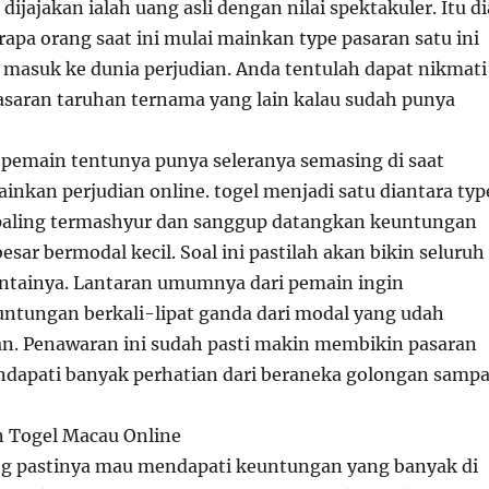
dijajakan ialah uang asli dengan nilai spektakuler. Itu di
apa orang saat ini mulai mainkan type pasaran satu ini
masuk ke dunia perjudian. Anda tentulah dapat nikmati
saran taruhan ternama yang lain kalau sudah punya
emain tentunya punya seleranya semasing di saat
inkan perjudian online. togel menjadi satu diantara typ
paling termashyur dan sanggup datangkan keuntungan
sar bermodal kecil. Soal ini pastilah akan bikin seluruh
ntainya. Lantaran umumnya dari pemain ingin
tungan berkali-lipat ganda dari modal yang udah
n. Penawaran ini sudah pasti makin membikin pasaran
dapati banyak perhatian dari beraneka golongan sampa
 Togel Macau Online
ng pastinya mau mendapati keuntungan yang banyak di