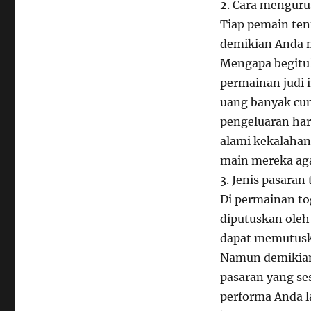
2. Cara mengur
Tiap pemain te
demikian Anda m
Mengapa begitu?
permainan judi 
uang banyak cu
pengeluaran har
alami kekalahan
main mereka aga
3. Jenis pasaran
Di permainan to
diputuskan oleh
dapat memutuska
Namun demikian
pasaran yang se
performa Anda l