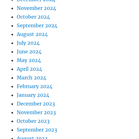
November 2024
October 2024
September 2024
August 2024
July 2024
June 2024
May 2024
April 2024
March 2024
February 2024
January 2024
December 2023
November 2023
October 2023
September 2023
August 2022