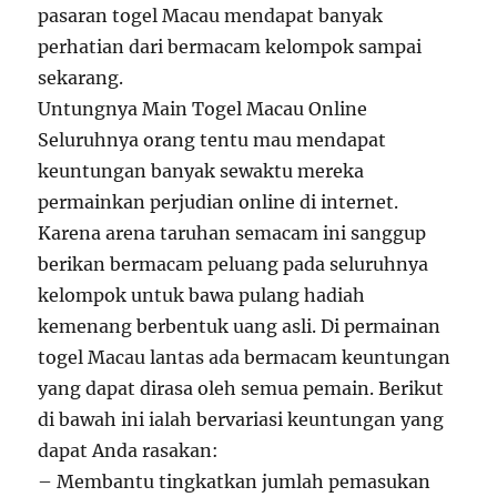
pasaran togel Macau mendapat banyak
perhatian dari bermacam kelompok sampai
sekarang.
Untungnya Main Togel Macau Online
Seluruhnya orang tentu mau mendapat
keuntungan banyak sewaktu mereka
permainkan perjudian online di internet.
Karena arena taruhan semacam ini sanggup
berikan bermacam peluang pada seluruhnya
kelompok untuk bawa pulang hadiah
kemenang berbentuk uang asli. Di permainan
togel Macau lantas ada bermacam keuntungan
yang dapat dirasa oleh semua pemain. Berikut
di bawah ini ialah bervariasi keuntungan yang
dapat Anda rasakan:
– Membantu tingkatkan jumlah pemasukan