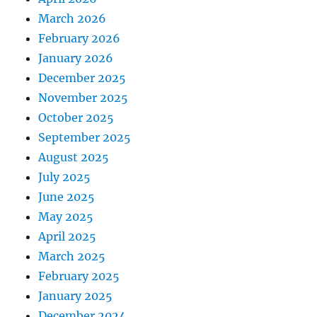
March 2026
February 2026
January 2026
December 2025
November 2025
October 2025
September 2025
August 2025
July 2025
June 2025
May 2025
April 2025
March 2025
February 2025
January 2025
December 2024