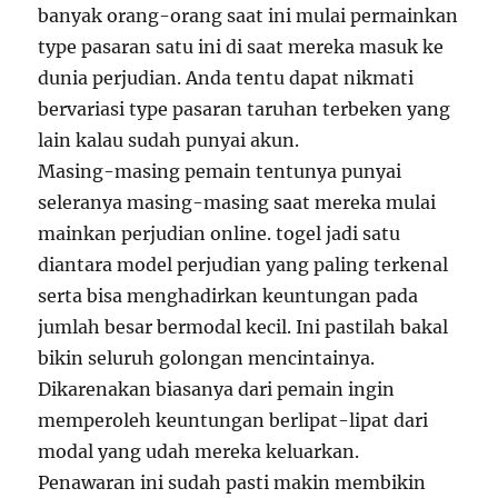
banyak orang-orang saat ini mulai permainkan
type pasaran satu ini di saat mereka masuk ke
dunia perjudian. Anda tentu dapat nikmati
bervariasi type pasaran taruhan terbeken yang
lain kalau sudah punyai akun.
Masing-masing pemain tentunya punyai
seleranya masing-masing saat mereka mulai
mainkan perjudian online. togel jadi satu
diantara model perjudian yang paling terkenal
serta bisa menghadirkan keuntungan pada
jumlah besar bermodal kecil. Ini pastilah bakal
bikin seluruh golongan mencintainya.
Dikarenakan biasanya dari pemain ingin
memperoleh keuntungan berlipat-lipat dari
modal yang udah mereka keluarkan.
Penawaran ini sudah pasti makin membikin