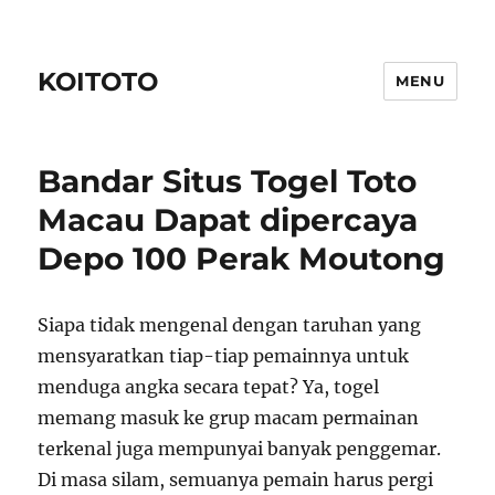
KOITOTO
MENU
Bandar Situs Togel Toto
Macau Dapat dipercaya
Depo 100 Perak Moutong
Siapa tidak mengenal dengan taruhan yang
mensyaratkan tiap-tiap pemainnya untuk
menduga angka secara tepat? Ya, togel
memang masuk ke grup macam permainan
terkenal juga mempunyai banyak penggemar.
Di masa silam, semuanya pemain harus pergi