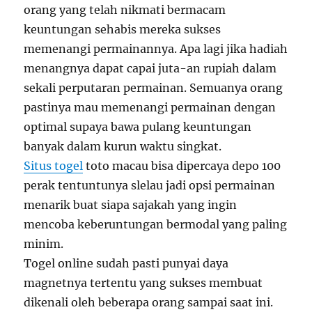
orang yang telah nikmati bermacam
keuntungan sehabis mereka sukses
memenangi permainannya. Apa lagi jika hadiah
menangnya dapat capai juta-an rupiah dalam
sekali perputaran permainan. Semuanya orang
pastinya mau memenangi permainan dengan
optimal supaya bawa pulang keuntungan
banyak dalam kurun waktu singkat.
Situs togel
toto macau bisa dipercaya depo 100
perak tentuntunya slelau jadi opsi permainan
menarik buat siapa sajakah yang ingin
mencoba keberuntungan bermodal yang paling
minim.
Togel online sudah pasti punyai daya
magnetnya tertentu yang sukses membuat
dikenali oleh beberapa orang sampai saat ini.