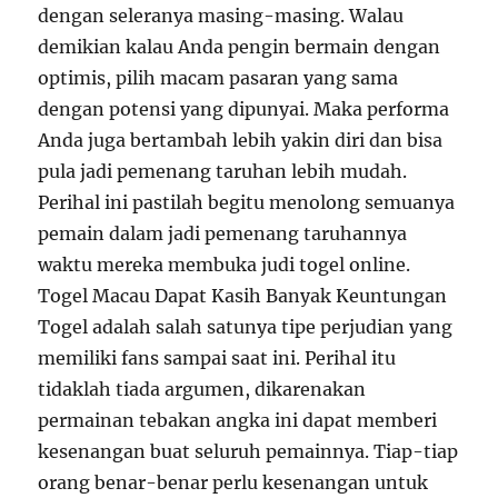
dengan seleranya masing-masing. Walau
demikian kalau Anda pengin bermain dengan
optimis, pilih macam pasaran yang sama
dengan potensi yang dipunyai. Maka performa
Anda juga bertambah lebih yakin diri dan bisa
pula jadi pemenang taruhan lebih mudah.
Perihal ini pastilah begitu menolong semuanya
pemain dalam jadi pemenang taruhannya
waktu mereka membuka judi togel online.
Togel Macau Dapat Kasih Banyak Keuntungan
Togel adalah salah satunya tipe perjudian yang
memiliki fans sampai saat ini. Perihal itu
tidaklah tiada argumen, dikarenakan
permainan tebakan angka ini dapat memberi
kesenangan buat seluruh pemainnya. Tiap-tiap
orang benar-benar perlu kesenangan untuk