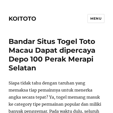
KOITOTO
MENU
Bandar Situs Togel Toto
Macau Dapat dipercaya
Depo 100 Perak Merapi
Selatan
Siapa tidak tahu dengan taruhan yang
memaksa tiap pemainnya untuk menerka
angka secara tepat? Ya, togel memang masuk
ke category tipe permainan popular dan miliki
banyak penggemar. Pada waktu dulu, seluruh