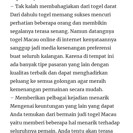
– Tak kalah membahagiakan dari togel darat
Dari dahulu togel memang sukses mencuri
perhatian beberapa orang dan membikin
segalanya terasa senang. Namun datangnya
togel Macau online di internet kenyataannya
sanggup jadi media kesenangan preferensi
buat seluruh kalangan. Karena di tempat ini
ada banyak tipe pasaran yang lain dengan
kualitas terbaik dan dapat menghadirkan
peluang ke semua golongan agar meraih
kemenangan permainan secara mudah.
– Memberikan pelbagai kejadian menarik
Mengenai keuntungan yang lain yang dapat
Anda temukan dari bermain judi togel Macau
yaitu memberi beberapa hal menarik terhadap
seluruhnya pemain. Anda tentu akan terasa