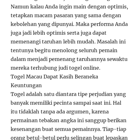
Namun kalau Anda ingin main dengan optimis,
tetapkan macam pasaran yang sama dengan
kebolehan yang dipunyai. Maka performa Anda
juga jadi lebih optimis serta juga dapat
memenangi taruhan lebih mudah. Masalah ini
tentunya begitu menolong seluruh pemain
dalam menjadi pemenang taruhannya sewaktu
mereka terhubung judi togel online.
Togel Macau Dapat Kasih Beraneka
Keuntungan
Togel adalah satu diantara tipe perjudian yang
banyak memiliki pecinta sampai saat ini. Hal
itu tidaklah tanpa ada argumen, karena
permainan tebakan angka ini sanggup berikan
kesenangan buat semua pemainnya. Tiap-tiap
orang betul-betul perlu selingan buat lepaskan