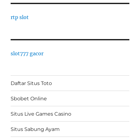
rtp slot
slot777 gacor
Daftar Situs Toto
Sbobet Online
Situs Live Games Casino
Situs Sabung Ayam