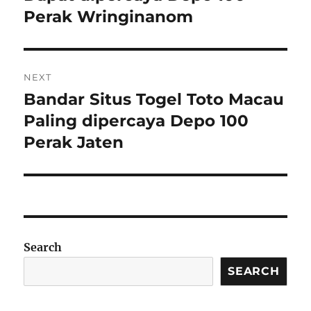
Perak Wringinanom
NEXT
Bandar Situs Togel Toto Macau
Next
post:
Paling dipercaya Depo 100
Perak Jaten
Search
SEARCH