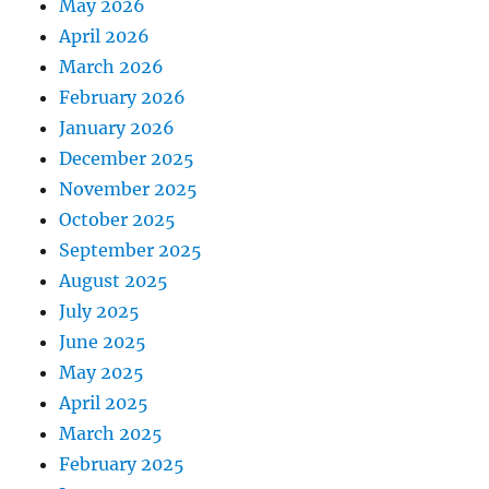
May 2026
April 2026
March 2026
February 2026
January 2026
December 2025
November 2025
October 2025
September 2025
August 2025
July 2025
June 2025
May 2025
April 2025
March 2025
February 2025