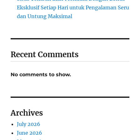
Eksklusif Setiap Hari untuk Pengalaman Seru
dan Untung Maksimal
Recent Comments
No comments to show.
Archives
July 2026
June 2026