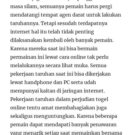
masa silam, semuanya pemain harus pergi
mendatangi tempat agen darat untuk lakukan
taruhannya. Tetapi sesudah terdapatnya
internet hal itu telah tidak penting
dilaksanakan kembali oleh banyak pemain.
Karena mereka saat ini bisa bermain
permainan ini lewat cara online tak perlu
melalukannya secara lihat muka. Semua
pekerjaan taruhan saat ini bisa dikerjakan
lewat handphone dan PC serta udah
mempunyai kaitan di jaringan internet.
Pekerjaan taruhan dalam perjudian togel
online tentu amat membahagiakan juga
sekaligus menguntungkan. Karena beberapa
pemain dapat mendapati banyak penawaran
yang menarik setiap saat memainkan bersama