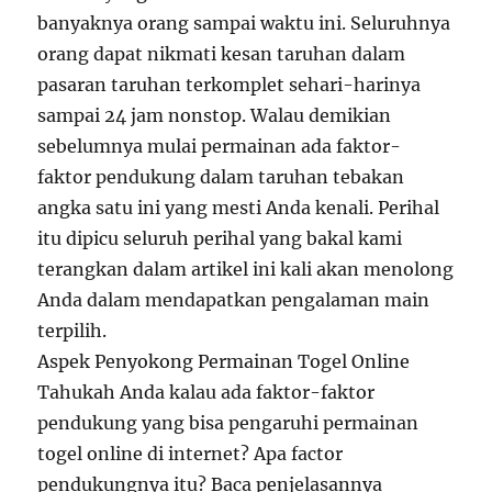
banyaknya orang sampai waktu ini. Seluruhnya
orang dapat nikmati kesan taruhan dalam
pasaran taruhan terkomplet sehari-harinya
sampai 24 jam nonstop. Walau demikian
sebelumnya mulai permainan ada faktor-
faktor pendukung dalam taruhan tebakan
angka satu ini yang mesti Anda kenali. Perihal
itu dipicu seluruh perihal yang bakal kami
terangkan dalam artikel ini kali akan menolong
Anda dalam mendapatkan pengalaman main
terpilih.
Aspek Penyokong Permainan Togel Online
Tahukah Anda kalau ada faktor-faktor
pendukung yang bisa pengaruhi permainan
togel online di internet? Apa factor
pendukungnya itu? Baca penjelasannya