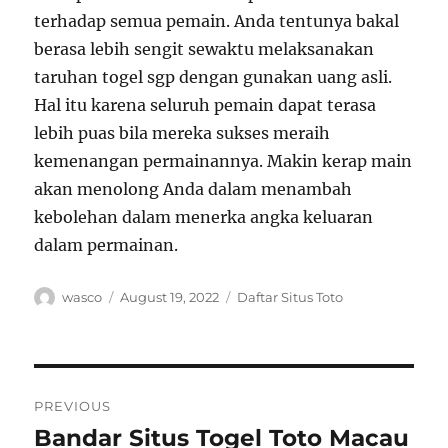
terhadap semua pemain. Anda tentunya bakal
berasa lebih sengit sewaktu melaksanakan
taruhan togel sgp dengan gunakan uang asli.
Hal itu karena seluruh pemain dapat terasa
lebih puas bila mereka sukses meraih
kemenangan permainannya. Makin kerap main
akan menolong Anda dalam menambah
kebolehan dalam menerka angka keluaran
dalam permainan.
Author
Posted
Categories
wasco
August 19, 2022
Daftar Situs Toto
on
Post
PREVIOUS
navigation
Bandar Situs Togel Toto Macau
Previous