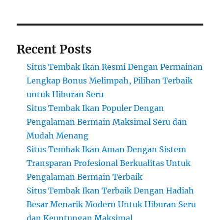
Recent Posts
Situs Tembak Ikan Resmi Dengan Permainan
Lengkap Bonus Melimpah, Pilihan Terbaik
untuk Hiburan Seru
Situs Tembak Ikan Populer Dengan
Pengalaman Bermain Maksimal Seru dan
Mudah Menang
Situs Tembak Ikan Aman Dengan Sistem
Transparan Profesional Berkualitas Untuk
Pengalaman Bermain Terbaik
Situs Tembak Ikan Terbaik Dengan Hadiah
Besar Menarik Modern Untuk Hiburan Seru
dan Keuntungan Maksimal