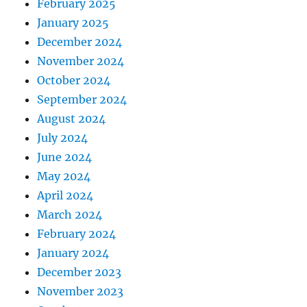
February 2025
January 2025
December 2024
November 2024
October 2024
September 2024
August 2024
July 2024
June 2024
May 2024
April 2024
March 2024
February 2024
January 2024
December 2023
November 2023