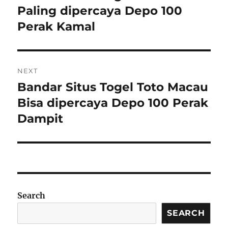
post:
Paling dipercaya Depo 100
Perak Kamal
NEXT
Bandar Situs Togel Toto Macau
Next
post:
Bisa dipercaya Depo 100 Perak
Dampit
Search
SEARCH