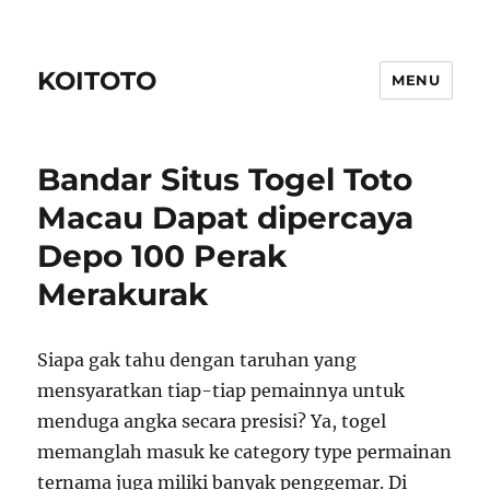
KOITOTO
MENU
Bandar Situs Togel Toto
Macau Dapat dipercaya
Depo 100 Perak
Merakurak
Siapa gak tahu dengan taruhan yang
mensyaratkan tiap-tiap pemainnya untuk
menduga angka secara presisi? Ya, togel
memanglah masuk ke category type permainan
ternama juga miliki banyak penggemar. Di