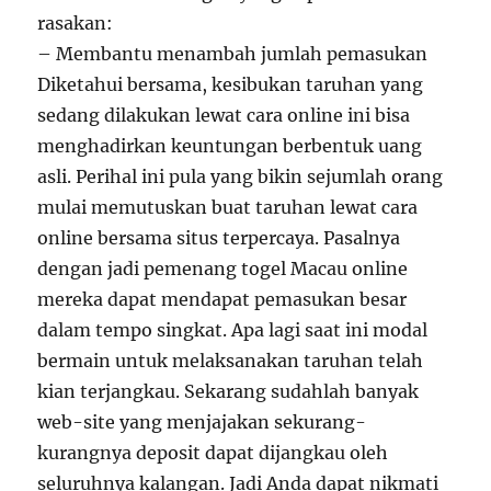
rasakan:
– Membantu menambah jumlah pemasukan
Diketahui bersama, kesibukan taruhan yang
sedang dilakukan lewat cara online ini bisa
menghadirkan keuntungan berbentuk uang
asli. Perihal ini pula yang bikin sejumlah orang
mulai memutuskan buat taruhan lewat cara
online bersama situs terpercaya. Pasalnya
dengan jadi pemenang togel Macau online
mereka dapat mendapat pemasukan besar
dalam tempo singkat. Apa lagi saat ini modal
bermain untuk melaksanakan taruhan telah
kian terjangkau. Sekarang sudahlah banyak
web-site yang menjajakan sekurang-
kurangnya deposit dapat dijangkau oleh
seluruhnya kalangan. Jadi Anda dapat nikmati