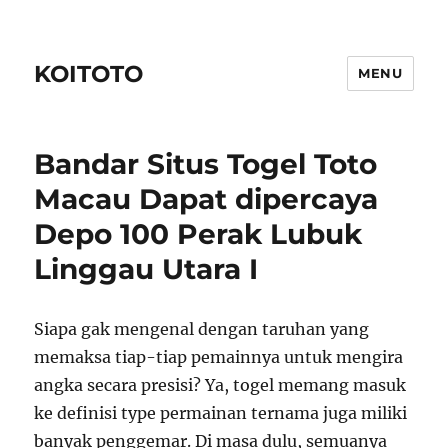
KOITOTO
MENU
Bandar Situs Togel Toto
Macau Dapat dipercaya
Depo 100 Perak Lubuk
Linggau Utara I
Siapa gak mengenal dengan taruhan yang
memaksa tiap-tiap pemainnya untuk mengira
angka secara presisi? Ya, togel memang masuk
ke definisi type permainan ternama juga miliki
banyak penggemar. Di masa dulu, semuanya