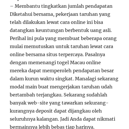
– Membantu tingkatkan jumlah pendapatan
Diketahui bersama, pekerjaan taruhan yang
telah dilakukan lewat cara online ini bisa
datangkan keuntungan berbentuk uang asli.
Perihal ini pula yang membuat beberapa orang
mulai memutuskan untuk taruhan lewat cara
online bersama situs terpercaya. Pasalnya
dengan memenangi togel Macau online
mereka dapat memperoleh pendapatan besar
dalam kurun waktu singkat. Manalagi sekarang
modal main buat mengerjakan taruhan udah
bertambah terjangkau. Sekarang sudahlah
banyak web-site yang tawarkan sekurang-
kurangnya deposit dapat dijangkau oleh
seluruhnya kalangan. Jadi Anda dapat nikmati
bermainnya lebih bebas tiap harinya.