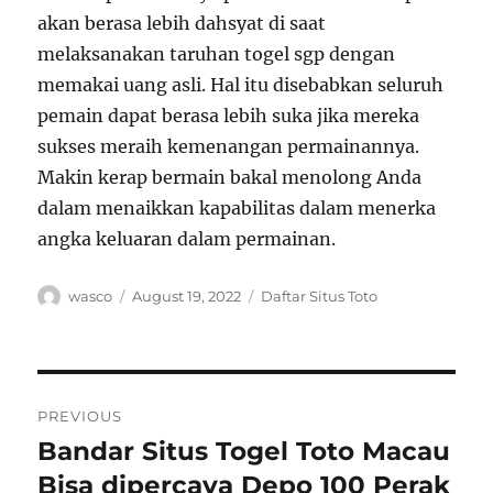
akan berasa lebih dahsyat di saat
melaksanakan taruhan togel sgp dengan
memakai uang asli. Hal itu disebabkan seluruh
pemain dapat berasa lebih suka jika mereka
sukses meraih kemenangan permainannya.
Makin kerap bermain bakal menolong Anda
dalam menaikkan kapabilitas dalam menerka
angka keluaran dalam permainan.
Author
Posted
Categories
wasco
August 19, 2022
Daftar Situs Toto
on
Post
PREVIOUS
navigation
Bandar Situs Togel Toto Macau
Previous
post:
Bisa dipercaya Depo 100 Perak