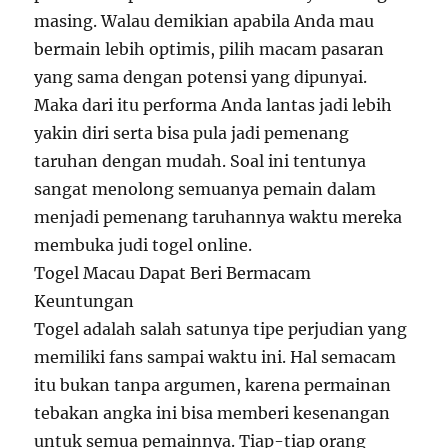
masing. Walau demikian apabila Anda mau
bermain lebih optimis, pilih macam pasaran
yang sama dengan potensi yang dipunyai.
Maka dari itu performa Anda lantas jadi lebih
yakin diri serta bisa pula jadi pemenang
taruhan dengan mudah. Soal ini tentunya
sangat menolong semuanya pemain dalam
menjadi pemenang taruhannya waktu mereka
membuka judi togel online.
Togel Macau Dapat Beri Bermacam
Keuntungan
Togel adalah salah satunya tipe perjudian yang
memiliki fans sampai waktu ini. Hal semacam
itu bukan tanpa argumen, karena permainan
tebakan angka ini bisa memberi kesenangan
untuk semua pemainnya. Tiap-tiap orang