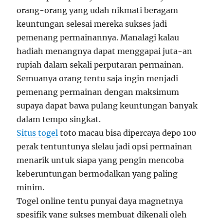
orang-orang yang udah nikmati beragam
keuntungan selesai mereka sukses jadi
pemenang permainannya. Manalagi kalau
hadiah menangnya dapat menggapai juta-an
rupiah dalam sekali perputaran permainan.
Semuanya orang tentu saja ingin menjadi
pemenang permainan dengan maksimum
supaya dapat bawa pulang keuntungan banyak
dalam tempo singkat.
Situs togel
toto macau bisa dipercaya depo 100
perak tentuntunya slelau jadi opsi permainan
menarik untuk siapa yang pengin mencoba
keberuntungan bermodalkan yang paling
minim.
Togel online tentu punyai daya magnetnya
spesifik yang sukses membuat dikenali oleh