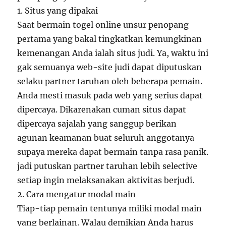
1. Situs yang dipakai
Saat bermain togel online unsur penopang
pertama yang bakal tingkatkan kemungkinan
kemenangan Anda ialah situs judi. Ya, waktu ini
gak semuanya web-site judi dapat diputuskan
selaku partner taruhan oleh beberapa pemain.
Anda mesti masuk pada web yang serius dapat
dipercaya. Dikarenakan cuman situs dapat
dipercaya sajalah yang sanggup berikan
agunan keamanan buat seluruh anggotanya
supaya mereka dapat bermain tanpa rasa panik.
jadi putuskan partner taruhan lebih selective
setiap ingin melaksanakan aktivitas berjudi.
2. Cara mengatur modal main
Tiap-tiap pemain tentunya miliki modal main
yang berlainan. Walau demikian Anda harus