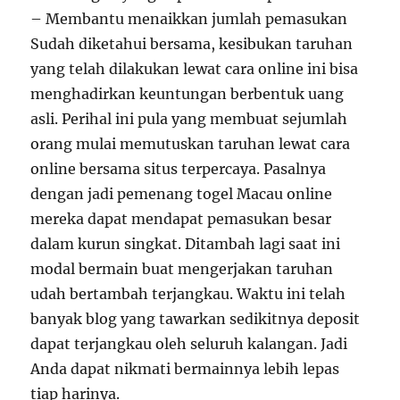
– Membantu menaikkan jumlah pemasukan
Sudah diketahui bersama, kesibukan taruhan
yang telah dilakukan lewat cara online ini bisa
menghadirkan keuntungan berbentuk uang
asli. Perihal ini pula yang membuat sejumlah
orang mulai memutuskan taruhan lewat cara
online bersama situs terpercaya. Pasalnya
dengan jadi pemenang togel Macau online
mereka dapat mendapat pemasukan besar
dalam kurun singkat. Ditambah lagi saat ini
modal bermain buat mengerjakan taruhan
udah bertambah terjangkau. Waktu ini telah
banyak blog yang tawarkan sedikitnya deposit
dapat terjangkau oleh seluruh kalangan. Jadi
Anda dapat nikmati bermainnya lebih lepas
tiap harinya.