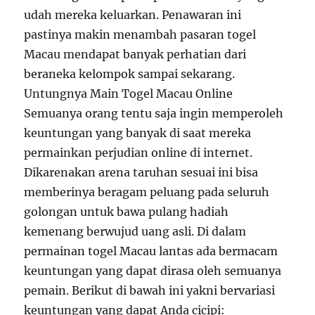
udah mereka keluarkan. Penawaran ini
pastinya makin menambah pasaran togel
Macau mendapat banyak perhatian dari
beraneka kelompok sampai sekarang.
Untungnya Main Togel Macau Online
Semuanya orang tentu saja ingin memperoleh
keuntungan yang banyak di saat mereka
permainkan perjudian online di internet.
Dikarenakan arena taruhan sesuai ini bisa
memberinya beragam peluang pada seluruh
golongan untuk bawa pulang hadiah
kemenang berwujud uang asli. Di dalam
permainan togel Macau lantas ada bermacam
keuntungan yang dapat dirasa oleh semuanya
pemain. Berikut di bawah ini yakni bervariasi
keuntungan yang dapat Anda cicipi: