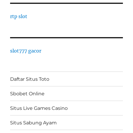
rtp slot
slot777 gacor
Daftar Situs Toto
Sbobet Online
Situs Live Games Casino
Situs Sabung Ayam