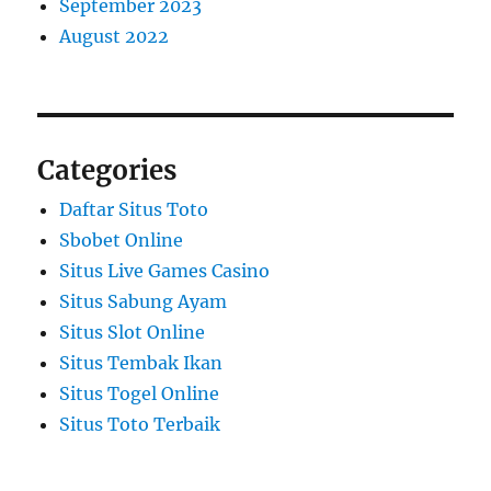
September 2023
August 2022
Categories
Daftar Situs Toto
Sbobet Online
Situs Live Games Casino
Situs Sabung Ayam
Situs Slot Online
Situs Tembak Ikan
Situs Togel Online
Situs Toto Terbaik