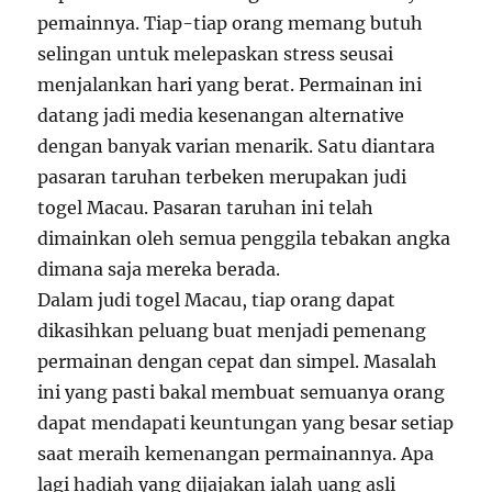
pemainnya. Tiap-tiap orang memang butuh
selingan untuk melepaskan stress seusai
menjalankan hari yang berat. Permainan ini
datang jadi media kesenangan alternative
dengan banyak varian menarik. Satu diantara
pasaran taruhan terbeken merupakan judi
togel Macau. Pasaran taruhan ini telah
dimainkan oleh semua penggila tebakan angka
dimana saja mereka berada.
Dalam judi togel Macau, tiap orang dapat
dikasihkan peluang buat menjadi pemenang
permainan dengan cepat dan simpel. Masalah
ini yang pasti bakal membuat semuanya orang
dapat mendapati keuntungan yang besar setiap
saat meraih kemenangan permainannya. Apa
lagi hadiah yang dijajakan ialah uang asli