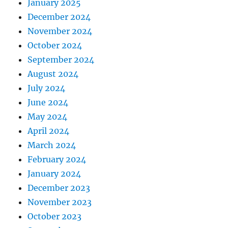
January 2025
December 2024
November 2024
October 2024
September 2024
August 2024
July 2024
June 2024
May 2024
April 2024
March 2024
February 2024
January 2024
December 2023
November 2023
October 2023