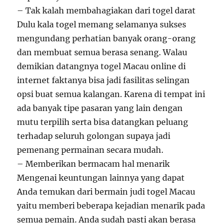
– Tak kalah membahagiakan dari togel darat
Dulu kala togel memang selamanya sukses
mengundang perhatian banyak orang-orang
dan membuat semua berasa senang. Walau
demikian datangnya togel Macau online di
internet faktanya bisa jadi fasilitas selingan
opsi buat semua kalangan. Karena di tempat ini
ada banyak tipe pasaran yang lain dengan
mutu terpilih serta bisa datangkan peluang
terhadap seluruh golongan supaya jadi
pemenang permainan secara mudah.
– Memberikan bermacam hal menarik
Mengenai keuntungan lainnya yang dapat
Anda temukan dari bermain judi togel Macau
yaitu memberi beberapa kejadian menarik pada
semua pemain. Anda sudah pasti akan berasa