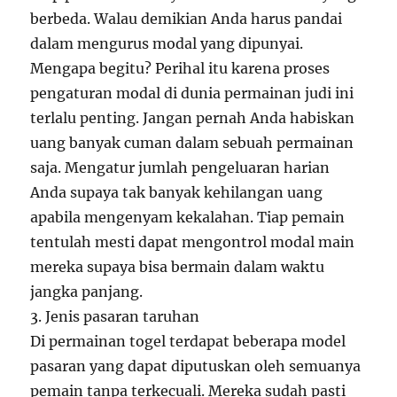
berbeda. Walau demikian Anda harus pandai
dalam mengurus modal yang dipunyai.
Mengapa begitu? Perihal itu karena proses
pengaturan modal di dunia permainan judi ini
terlalu penting. Jangan pernah Anda habiskan
uang banyak cuman dalam sebuah permainan
saja. Mengatur jumlah pengeluaran harian
Anda supaya tak banyak kehilangan uang
apabila mengenyam kekalahan. Tiap pemain
tentulah mesti dapat mengontrol modal main
mereka supaya bisa bermain dalam waktu
jangka panjang.
3. Jenis pasaran taruhan
Di permainan togel terdapat beberapa model
pasaran yang dapat diputuskan oleh semuanya
pemain tanpa terkecuali. Mereka sudah pasti