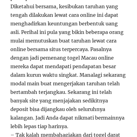
Diketahui bersama, kesibukan taruhan yang
tengah dilakukan lewat cara online ini dapat
menghadirkan keuntungan berbentuk uang
asli. Perihal ini pula yang bikin beberapa orang
mulai memutuskan buat taruhan lewat cara
online bersama situs terpercaya. Pasalnya
dengan jadi pemenang togel Macau online
mereka dapat mendapati pendapatan besar
dalam kurun waktu singkat. Manalagi sekarang
modal main buat mengerjakan taruhan telah
bertambah terjangkau. Sekarang ini telah
banyak site yang menjajakan sedikitnya
deposit bisa dijangkau oleh seluruhnya
kalangan. Jadi Anda dapat nikmati bermainnya
lebih lepas tiap harinya.
– Tak kalah membahagiakan dari togel darat