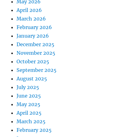
May 2026
April 2026
March 2026
February 2026
January 2026
December 2025
November 2025
October 2025
September 2025
August 2025
July 2025
June 2025
May 2025
April 2025
March 2025
February 2025