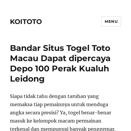
KOITOTO
MENU
Bandar Situs Togel Toto
Macau Dapat dipercaya
Depo 100 Perak Kualuh
Leidong
Siapa tidak tahu dengan taruhan yang
memaksa tiap pemainnya untuk menduga
angka secara presisi? Ya, togel benar-benar
masuk ke kelompok macam permainan
terkenal dan mempunyai banyak penggemar.