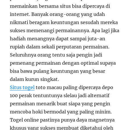
memainkan bersama situs bisa dipercaya di
internet. Banyak orang-orang yang udah
nikmati beragam keuntungan sesudah mereka
sukses memenangi permainannya. Apa lagi jika
hadiah menangnya dapat sampai juta-an
rupiah dalam sekali perputaran permainan.
Seluruhnya orang tentu saja pengin jadi
pemenang permainan dengan optimal supaya
bisa bawa pulang keuntungan yang besar
dalam kurun singkat.
Situs togel
toto macau paling dipercaya depo
100 perak tentuntunya slelau jadi alternatif
permainan menarik buat siapa yang pengin
mencoba hoki bermodal yang paling minim.
Togel online pastinya punya daya magnetnya
khusus yang sukses membuat diketahui oleh