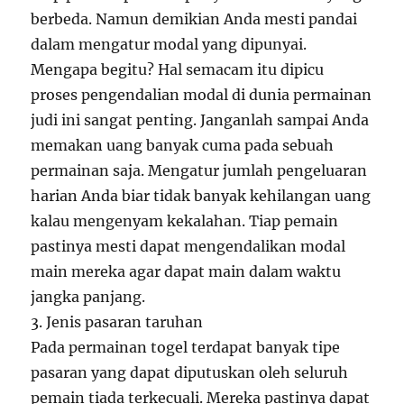
berbeda. Namun demikian Anda mesti pandai
dalam mengatur modal yang dipunyai.
Mengapa begitu? Hal semacam itu dipicu
proses pengendalian modal di dunia permainan
judi ini sangat penting. Janganlah sampai Anda
memakan uang banyak cuma pada sebuah
permainan saja. Mengatur jumlah pengeluaran
harian Anda biar tidak banyak kehilangan uang
kalau mengenyam kekalahan. Tiap pemain
pastinya mesti dapat mengendalikan modal
main mereka agar dapat main dalam waktu
jangka panjang.
3. Jenis pasaran taruhan
Pada permainan togel terdapat banyak tipe
pasaran yang dapat diputuskan oleh seluruh
pemain tiada terkecuali. Mereka pastinya dapat