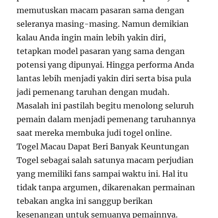
memutuskan macam pasaran sama dengan
seleranya masing-masing. Namun demikian
kalau Anda ingin main lebih yakin diri,
tetapkan model pasaran yang sama dengan
potensi yang dipunyai. Hingga performa Anda
lantas lebih menjadi yakin diri serta bisa pula
jadi pemenang taruhan dengan mudah.
Masalah ini pastilah begitu menolong seluruh
pemain dalam menjadi pemenang taruhannya
saat mereka membuka judi togel online.
Togel Macau Dapat Beri Banyak Keuntungan
Togel sebagai salah satunya macam perjudian
yang memiliki fans sampai waktu ini. Hal itu
tidak tanpa argumen, dikarenakan permainan
tebakan angka ini sanggup berikan
kesenangan untuk semuanya pemainnya.