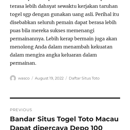
terasa lebih dahsyat sewaktu kerjakan taruhan
togel sgp dengan gunakan uang asli. Perihal itu
disebabkan seluruh pemain dapat berasa lebih
puas bila mereka sukses memenangi
permainannya. Lebih kerap bermain juga akan
menolong Anda dalam menambah kekuatan
dalam mengira angka keluaran dalam
permainan.
Author
Posted
Categories
wasco
August 19, 2022
Daftar Situs Toto
on
Post
PREVIOUS
navigation
Bandar Situs Togel Toto Macau
Previous
post:
Dapat dipercaya Depo 100