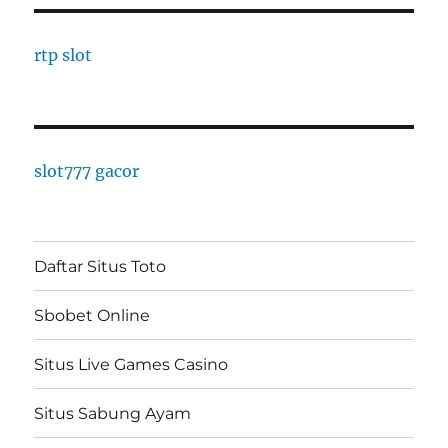
rtp slot
slot777 gacor
Daftar Situs Toto
Sbobet Online
Situs Live Games Casino
Situs Sabung Ayam