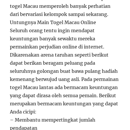
togel Macau memperoleh banyak perhatian
dari bervariasi kelompok sampai sekarang.
Untungnya Main Togel Macau Online
Seluruh orang tentu ingin mendapat
keuntungan banyak sewaktu mereka
permainkan perjudian online di internet.
Dikarenakan arena taruhan seperti berikut
dapat berikan beragam peluang pada
seluruhnya golongan buat bawa pulang hadiah
kemenang berwujud uang asli. Pada permainan
togel Macau lantas ada bermacam keuntungan
yang dapat dirasa oleh semua pemain. Berikut
merupakan bermacam keuntungan yang dapat
Anda cicipi:
– Membantu mempertingkat jumlah
pendapatan