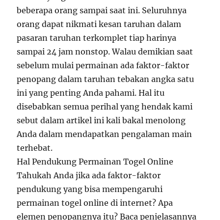
beberapa orang sampai saat ini. Seluruhnya
orang dapat nikmati kesan taruhan dalam
pasaran taruhan terkomplet tiap harinya
sampai 24 jam nonstop. Walau demikian saat
sebelum mulai permainan ada faktor-faktor
penopang dalam taruhan tebakan angka satu
ini yang penting Anda pahami. Hal itu
disebabkan semua perihal yang hendak kami
sebut dalam artikel ini kali bakal menolong
Anda dalam mendapatkan pengalaman main
terhebat.
Hal Pendukung Permainan Togel Online
Tahukah Anda jika ada faktor-faktor
pendukung yang bisa mempengaruhi
permainan togel online di internet? Apa
elemen penopangnya itu? Baca penjelasannya