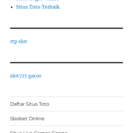
Situs Toto Terbaik
rtp slot
slot777 gacor
Daftar Situs Toto
Sbobet Online