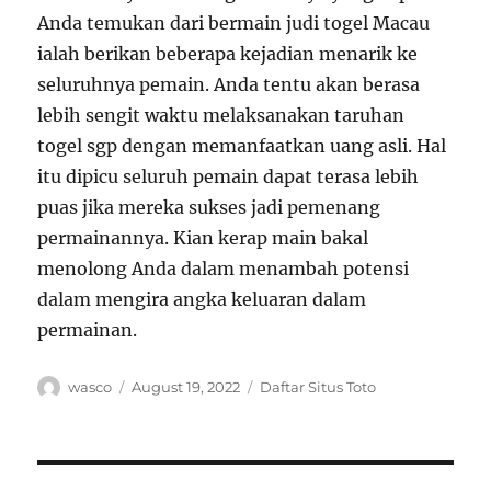
Anda temukan dari bermain judi togel Macau
ialah berikan beberapa kejadian menarik ke
seluruhnya pemain. Anda tentu akan berasa
lebih sengit waktu melaksanakan taruhan
togel sgp dengan memanfaatkan uang asli. Hal
itu dipicu seluruh pemain dapat terasa lebih
puas jika mereka sukses jadi pemenang
permainannya. Kian kerap main bakal
menolong Anda dalam menambah potensi
dalam mengira angka keluaran dalam
permainan.
Author
Posted
Categories
wasco
August 19, 2022
Daftar Situs Toto
on
Post