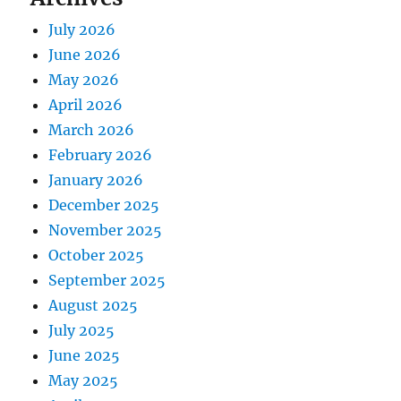
July 2026
June 2026
May 2026
April 2026
March 2026
February 2026
January 2026
December 2025
November 2025
October 2025
September 2025
August 2025
July 2025
June 2025
May 2025