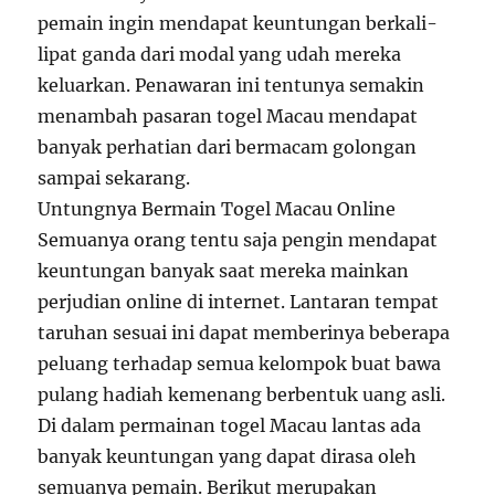
pemain ingin mendapat keuntungan berkali-
lipat ganda dari modal yang udah mereka
keluarkan. Penawaran ini tentunya semakin
menambah pasaran togel Macau mendapat
banyak perhatian dari bermacam golongan
sampai sekarang.
Untungnya Bermain Togel Macau Online
Semuanya orang tentu saja pengin mendapat
keuntungan banyak saat mereka mainkan
perjudian online di internet. Lantaran tempat
taruhan sesuai ini dapat memberinya beberapa
peluang terhadap semua kelompok buat bawa
pulang hadiah kemenang berbentuk uang asli.
Di dalam permainan togel Macau lantas ada
banyak keuntungan yang dapat dirasa oleh
semuanya pemain. Berikut merupakan