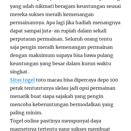
yang udah nikmati beragam keuntungan seusai
mereka sukses meraih kemenangan
permainannya. Apa lagi jika hadiah menangnya
dapat sampai juta-an rupiah dalam sekali
perputaran permainan. Seluruh orang tentu
saja pengin meraih kemenangan permainan
dengan maksimum supaya bisa bawa pulang
keuntungan yang besar dalam kurun waktu
singkat.
Situs togel
toto macau bisa dipercaya depo 100
perak tentuntunya slelau jadi opsi permainan
menarik buat siapa sajakah yang pengin
mencoba keberuntungan bermodalkan yang
paling minim.
Togel online pastinya mempunyai daya
magnetnya tertentu yang sukses membuat