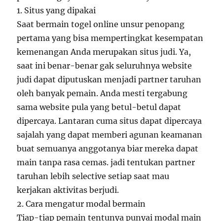
1. Situs yang dipakai
Saat bermain togel online unsur penopang
pertama yang bisa mempertingkat kesempatan
kemenangan Anda merupakan situs judi. Ya,
saat ini benar-benar gak seluruhnya website
judi dapat diputuskan menjadi partner taruhan
oleh banyak pemain. Anda mesti tergabung
sama website pula yang betul-betul dapat
dipercaya. Lantaran cuma situs dapat dipercaya
sajalah yang dapat memberi agunan keamanan
buat semuanya anggotanya biar mereka dapat
main tanpa rasa cemas. jadi tentukan partner
taruhan lebih selective setiap saat mau
kerjakan aktivitas berjudi.
2. Cara mengatur modal bermain
Tiap-tiap pemain tentunya punyai modal main