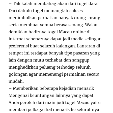
– Tak kalah membahagiakan dari togel darat
Dari dahulu togel memanglah sukses
menimbulkan perhatian banyak orang-orang
serta membuat semua berasa senang. Walau
demikian hadirnya togel Macau online di
internet sebenarnya dapat jadi media selingan
preferensi buat seluruh kalangan. Lantaran di
tempat ini terdapat banyak tipe pasaran yang
lain dengan mutu terhebat dan sanggup
menghadirkan peluang terhadap seluruh
golongan agar memenangi permainan secara
mudah.
– Memberikan beberapa kejadian menarik
Mengenai keuntungan lainnya yang dapat
Anda peroleh dari main judi togel Macau yaitu
memberi pelbagai hal menarik ke seluruhnya