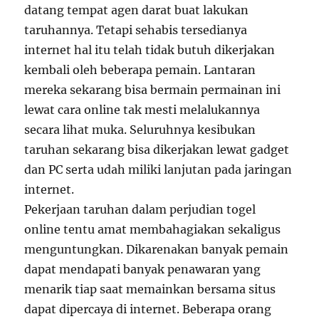
datang tempat agen darat buat lakukan
taruhannya. Tetapi sehabis tersedianya
internet hal itu telah tidak butuh dikerjakan
kembali oleh beberapa pemain. Lantaran
mereka sekarang bisa bermain permainan ini
lewat cara online tak mesti melalukannya
secara lihat muka. Seluruhnya kesibukan
taruhan sekarang bisa dikerjakan lewat gadget
dan PC serta udah miliki lanjutan pada jaringan
internet.
Pekerjaan taruhan dalam perjudian togel
online tentu amat membahagiakan sekaligus
menguntungkan. Dikarenakan banyak pemain
dapat mendapati banyak penawaran yang
menarik tiap saat memainkan bersama situs
dapat dipercaya di internet. Beberapa orang