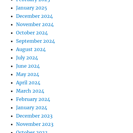
January 2025
December 2024
November 2024
October 2024
September 2024
August 2024
July 2024
June 2024
May 2024
April 2024
March 2024
February 2024
January 2024
December 2023
November 2023
October 2023