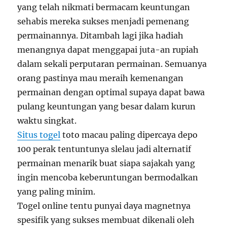
yang telah nikmati bermacam keuntungan
sehabis mereka sukses menjadi pemenang
permainannya. Ditambah lagi jika hadiah
menangnya dapat menggapai juta-an rupiah
dalam sekali perputaran permainan. Semuanya
orang pastinya mau meraih kemenangan
permainan dengan optimal supaya dapat bawa
pulang keuntungan yang besar dalam kurun
waktu singkat.
Situs togel
toto macau paling dipercaya depo
100 perak tentuntunya slelau jadi alternatif
permainan menarik buat siapa sajakah yang
ingin mencoba keberuntungan bermodalkan
yang paling minim.
Togel online tentu punyai daya magnetnya
spesifik yang sukses membuat dikenali oleh