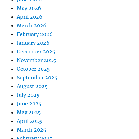
May 2026
April 2026
March 2026
February 2026
January 2026
December 2025
November 2025
October 2025
September 2025
August 2025
July 2025
June 2025
May 2025
April 2025
March 2025
February 2025