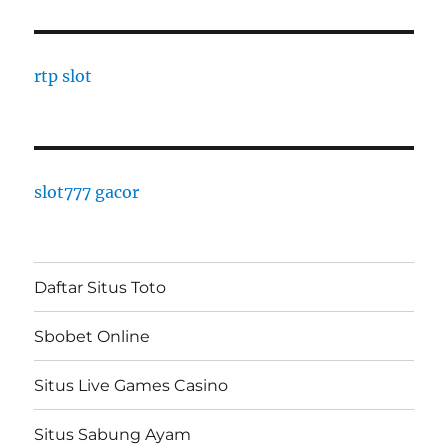
rtp slot
slot777 gacor
Daftar Situs Toto
Sbobet Online
Situs Live Games Casino
Situs Sabung Ayam