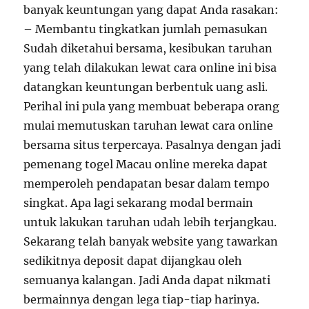
banyak keuntungan yang dapat Anda rasakan:
– Membantu tingkatkan jumlah pemasukan
Sudah diketahui bersama, kesibukan taruhan
yang telah dilakukan lewat cara online ini bisa
datangkan keuntungan berbentuk uang asli.
Perihal ini pula yang membuat beberapa orang
mulai memutuskan taruhan lewat cara online
bersama situs terpercaya. Pasalnya dengan jadi
pemenang togel Macau online mereka dapat
memperoleh pendapatan besar dalam tempo
singkat. Apa lagi sekarang modal bermain
untuk lakukan taruhan udah lebih terjangkau.
Sekarang telah banyak website yang tawarkan
sedikitnya deposit dapat dijangkau oleh
semuanya kalangan. Jadi Anda dapat nikmati
bermainnya dengan lega tiap-tiap harinya.