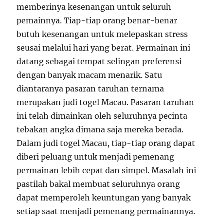
memberinya kesenangan untuk seluruh
pemainnya. Tiap-tiap orang benar-benar
butuh kesenangan untuk melepaskan stress
seusai melalui hari yang berat. Permainan ini
datang sebagai tempat selingan preferensi
dengan banyak macam menarik. Satu
diantaranya pasaran taruhan ternama
merupakan judi togel Macau. Pasaran taruhan
ini telah dimainkan oleh seluruhnya pecinta
tebakan angka dimana saja mereka berada.
Dalam judi togel Macau, tiap-tiap orang dapat
diberi peluang untuk menjadi pemenang
permainan lebih cepat dan simpel. Masalah ini
pastilah bakal membuat seluruhnya orang
dapat memperoleh keuntungan yang banyak
setiap saat menjadi pemenang permainannya.