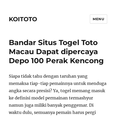
KOITOTO
MENU
Bandar Situs Togel Toto
Macau Dapat dipercaya
Depo 100 Perak Kencong
Siapa tidak tahu dengan taruhan yang
memaksa tiap-tiap pemainnya untuk menduga
angka secara presisi? Ya, togel memang masuk
ke definisi model permainan termashyur
namun juga miliki banyak penggemar. Di
waktu dulu, semuanya pemain harus pergi