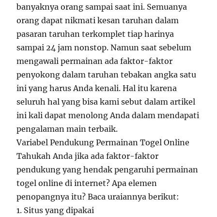
banyaknya orang sampai saat ini. Semuanya
orang dapat nikmati kesan taruhan dalam
pasaran taruhan terkomplet tiap harinya
sampai 24 jam nonstop. Namun saat sebelum
mengawali permainan ada faktor-faktor
penyokong dalam taruhan tebakan angka satu
ini yang harus Anda kenali. Hal itu karena
seluruh hal yang bisa kami sebut dalam artikel
ini kali dapat menolong Anda dalam mendapati
pengalaman main terbaik.
Variabel Pendukung Permainan Togel Online
Tahukah Anda jika ada faktor-faktor
pendukung yang hendak pengaruhi permainan
togel online di internet? Apa elemen
penopangnya itu? Baca uraiannya berikut:
1. Situs yang dipakai