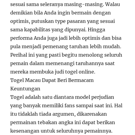
sesuai sama seleranya masing-masing. Walau
demikian bila Anda ingin bermain dengan
optimis, putuskan type pasaran yang sesuai
sama kapabilitas yang dipunyai. Hingga
performa Anda juga jadi lebih optimis dan bisa
pula menjadi pemenang taruhan lebih mudah.
Perihal ini yang pasti begitu menolong seluruh
pemain dalam memenangi taruhannya saat
mereka membuka judi togel online.
Togel Macau Dapat Beri Bermacam
Keuntungan
Togel adalah satu diantara model perjudian
yang banyak memiliki fans sampai saat ini. Hal
itu tidaklah tiada argumen, dikarenakan
permainan tebakan angka ini dapat berikan
kesenangan untuk seluruhnya pemainnya.