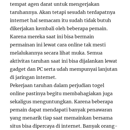
tempat agen darat untuk mengerjakan
taruhannya. Akan tetapi sesudah terdapatnya
internet hal semacam itu sudah tidak butuh
dikerjakan kembali oleh beberapa pemain.
Karena mereka saat ini bisa bermain
permainan ini lewat cara online tak mesti
melalukannya secara lihat muka. Semua
aktivitas taruhan saat ini bisa dijalankan lewat
gadget dan PC serta udah mempunyai lanjutan
di jaringan internet.
Pekerjaan taruhan dalam perjudian togel
online pastinya begitu membahagiakan juga
sekaligus menguntungkan. Karena beberapa
pemain dapat mendapati banyak penawaran
yang menarik tiap saat memainkan bersama
situs bisa dipercaya di internet. Banyak orang-