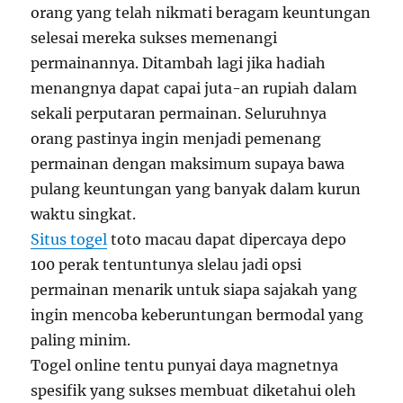
orang yang telah nikmati beragam keuntungan
selesai mereka sukses memenangi
permainannya. Ditambah lagi jika hadiah
menangnya dapat capai juta-an rupiah dalam
sekali perputaran permainan. Seluruhnya
orang pastinya ingin menjadi pemenang
permainan dengan maksimum supaya bawa
pulang keuntungan yang banyak dalam kurun
waktu singkat.
Situs togel
toto macau dapat dipercaya depo
100 perak tentuntunya slelau jadi opsi
permainan menarik untuk siapa sajakah yang
ingin mencoba keberuntungan bermodal yang
paling minim.
Togel online tentu punyai daya magnetnya
spesifik yang sukses membuat diketahui oleh