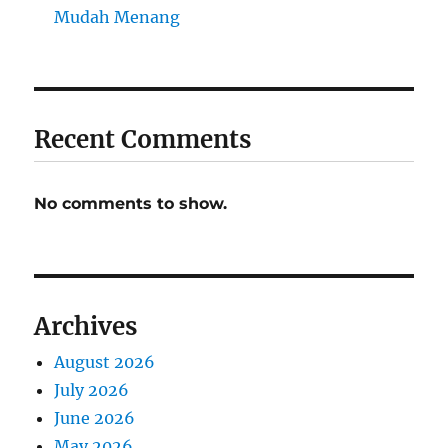
Mudah Menang
Recent Comments
No comments to show.
Archives
August 2026
July 2026
June 2026
May 2026