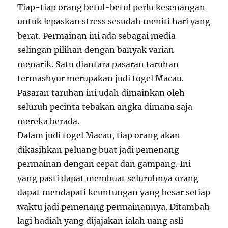
Tiap-tiap orang betul-betul perlu kesenangan
untuk lepaskan stress sesudah meniti hari yang
berat. Permainan ini ada sebagai media
selingan pilihan dengan banyak varian
menarik. Satu diantara pasaran taruhan
termashyur merupakan judi togel Macau.
Pasaran taruhan ini udah dimainkan oleh
seluruh pecinta tebakan angka dimana saja
mereka berada.
Dalam judi togel Macau, tiap orang akan
dikasihkan peluang buat jadi pemenang
permainan dengan cepat dan gampang. Ini
yang pasti dapat membuat seluruhnya orang
dapat mendapati keuntungan yang besar setiap
waktu jadi pemenang permainannya. Ditambah
lagi hadiah yang dijajakan ialah uang asli