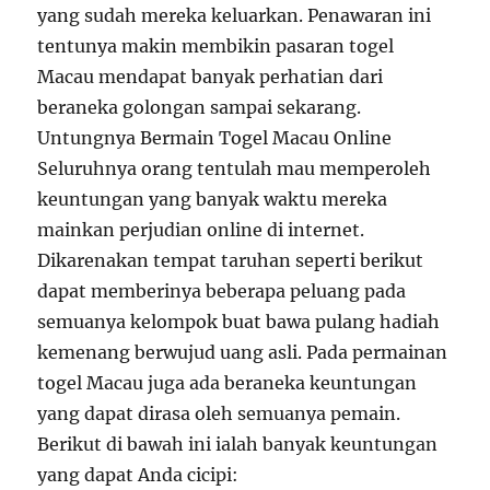
yang sudah mereka keluarkan. Penawaran ini
tentunya makin membikin pasaran togel
Macau mendapat banyak perhatian dari
beraneka golongan sampai sekarang.
Untungnya Bermain Togel Macau Online
Seluruhnya orang tentulah mau memperoleh
keuntungan yang banyak waktu mereka
mainkan perjudian online di internet.
Dikarenakan tempat taruhan seperti berikut
dapat memberinya beberapa peluang pada
semuanya kelompok buat bawa pulang hadiah
kemenang berwujud uang asli. Pada permainan
togel Macau juga ada beraneka keuntungan
yang dapat dirasa oleh semuanya pemain.
Berikut di bawah ini ialah banyak keuntungan
yang dapat Anda cicipi: