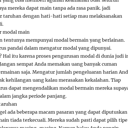
ah yang bisa memberi agunan keamanan buat seluruh
ya mereka dapat main tanpa ada rasa panik. jadi
r taruhan dengan hati-hati setiap mau melaksanakan
i.
r modal main
n tentunya mempunyai modal bermain yang berlainan.
us pandai dalam mengatur modal yang dipunyai.
Hal itu karena proses pengurusan modal di dunia judi i
. Jangan sempat Anda memakan uang banyak cuman
rmainan saja. Mengatur jumlah pengeluaran harian An
ak kehilangan uang kalau merasakan kekalahan. Tiap
arus dapat mengendalikan modal bermain mereka supay
alam jangka periode panjang.
 taruhan
gel ada beberapa macam pasaran yang dapat diputuskan
ain tiada terkecuali. Mereka sudah pasti dapat pilih tipe