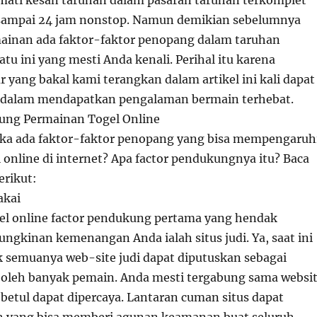
mati kesan taruhan dalam pasaran taruhan terkomplet
 sampai 24 jam nonstop. Namun demikian sebelumnya
ainan ada faktor-faktor penopang dalam taruhan
tu ini yang mesti Anda kenali. Perihal itu karena
 yang bakal kami terangkan dalam artikel ini kali dapat
dalam mendapatkan pengalaman bermain terhebat.
ung Permainan Togel Online
ka ada faktor-faktor penopang yang bisa mempengaruh
 online di internet? Apa factor pendukungnya itu? Baca
erikut:
akai
gel online factor pendukung pertama yang hendak
gkinan kemenangan Anda ialah situs judi. Ya, saat ini
 semuanya web-site judi dapat diputuskan sebagai
 oleh banyak pemain. Anda mesti tergabung sama websi
betul dapat dipercaya. Lantaran cuman situs dapat