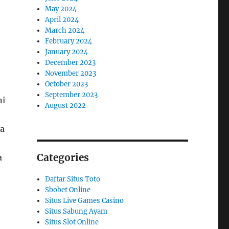
May 2024
April 2024
March 2024
February 2024
January 2024
December 2023
November 2023
October 2023
September 2023
ni
August 2022
da
Categories
a
Daftar Situs Toto
Sbobet Online
Situs Live Games Casino
Situs Sabung Ayam
Situs Slot Online