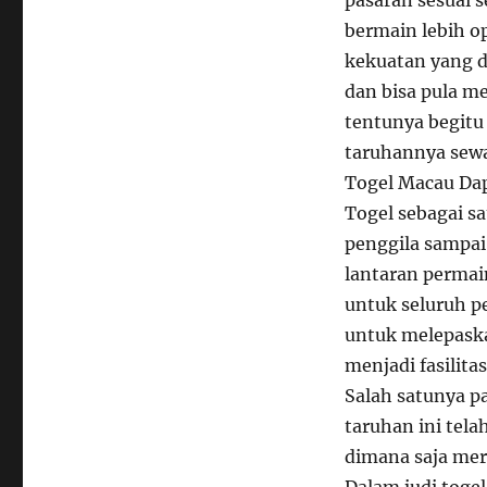
pasaran sesuai 
bermain lebih o
kekuatan yang di
dan bisa pula m
tentunya begit
taruhannya sewa
Togel Macau Da
Togel sebagai s
penggila sampai
lantaran perma
untuk seluruh 
untuk melepaskan
menjadi fasilit
Salah satunya p
taruhan ini tel
dimana saja mer