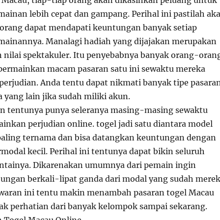
l Macau, tiap-tiap orang akan dikasihkan peluang untuk
inan lebih cepat dan gampang. Perihal ini pastilah ak
orang dapat mendapati keuntungan banyak setiap
ainannya. Manalagi hadiah yang dijajakan merupakan
n nilai spektakuler. Itu penyebabnya banyak orang-oran
permainkan macam pasaran satu ini sewaktu mereka
perjudian. Anda tentu dapat nikmati banyak tipe pasara
yang lain jika sudah miliki akun.
n tentunya punya seleranya masing-masing sewaktu
nkan perjudian online. togel jadi satu diantara model
paling ternama dan bisa datangkan keuntungan dengan
modal kecil. Perihal ini tentunya dapat bikin seluruh
ntainya. Dikarenakan umumnya dari pemain ingin
ngan berkali-lipat ganda dari modal yang sudah mere
waran ini tentu makin menambah pasaran togel Macau
k perhatian dari banyak kelompok sampai sekarang.