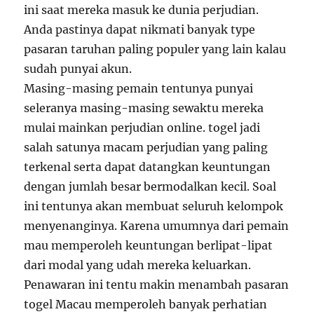
ini saat mereka masuk ke dunia perjudian.
Anda pastinya dapat nikmati banyak type
pasaran taruhan paling populer yang lain kalau
sudah punyai akun.
Masing-masing pemain tentunya punyai
seleranya masing-masing sewaktu mereka
mulai mainkan perjudian online. togel jadi
salah satunya macam perjudian yang paling
terkenal serta dapat datangkan keuntungan
dengan jumlah besar bermodalkan kecil. Soal
ini tentunya akan membuat seluruh kelompok
menyenanginya. Karena umumnya dari pemain
mau memperoleh keuntungan berlipat-lipat
dari modal yang udah mereka keluarkan.
Penawaran ini tentu makin menambah pasaran
togel Macau memperoleh banyak perhatian