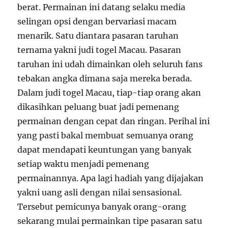
berat. Permainan ini datang selaku media
selingan opsi dengan bervariasi macam
menarik. Satu diantara pasaran taruhan
ternama yakni judi togel Macau. Pasaran
taruhan ini udah dimainkan oleh seluruh fans
tebakan angka dimana saja mereka berada.
Dalam judi togel Macau, tiap-tiap orang akan
dikasihkan peluang buat jadi pemenang
permainan dengan cepat dan ringan. Perihal ini
yang pasti bakal membuat semuanya orang
dapat mendapati keuntungan yang banyak
setiap waktu menjadi pemenang
permainannya. Apa lagi hadiah yang dijajakan
yakni uang asli dengan nilai sensasional.
Tersebut pemicunya banyak orang-orang
sekarang mulai permainkan tipe pasaran satu