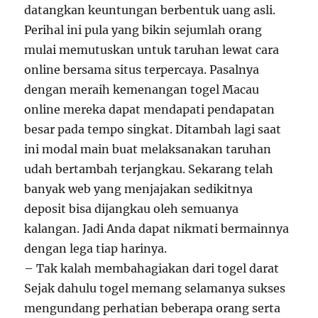
datangkan keuntungan berbentuk uang asli.
Perihal ini pula yang bikin sejumlah orang
mulai memutuskan untuk taruhan lewat cara
online bersama situs terpercaya. Pasalnya
dengan meraih kemenangan togel Macau
online mereka dapat mendapati pendapatan
besar pada tempo singkat. Ditambah lagi saat
ini modal main buat melaksanakan taruhan
udah bertambah terjangkau. Sekarang telah
banyak web yang menjajakan sedikitnya
deposit bisa dijangkau oleh semuanya
kalangan. Jadi Anda dapat nikmati bermainnya
dengan lega tiap harinya.
– Tak kalah membahagiakan dari togel darat
Sejak dahulu togel memang selamanya sukses
mengundang perhatian beberapa orang serta