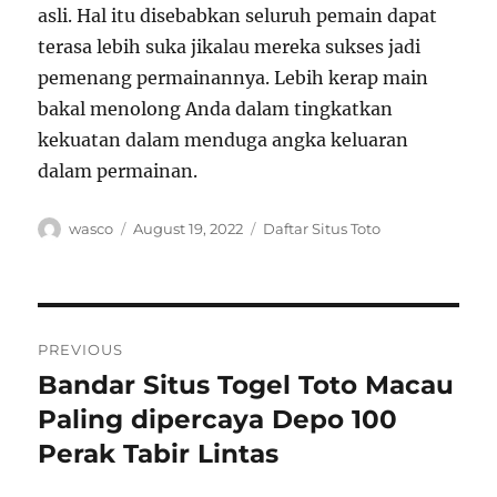
asli. Hal itu disebabkan seluruh pemain dapat
terasa lebih suka jikalau mereka sukses jadi
pemenang permainannya. Lebih kerap main
bakal menolong Anda dalam tingkatkan
kekuatan dalam menduga angka keluaran
dalam permainan.
Author
Posted
Categories
wasco
August 19, 2022
Daftar Situs Toto
on
Post
PREVIOUS
navigation
Bandar Situs Togel Toto Macau
Previous
post:
Paling dipercaya Depo 100
Perak Tabir Lintas