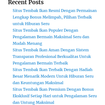
Recent Posts
Situs Tembak Ikan Resmi Dengan Permainan
Lengkap Bonus Melimpah, Pilihan Terbaik
untuk Hiburan Seru
Situs Tembak Ikan Populer Dengan
Pengalaman Bermain Maksimal Seru dan
Mudah Menang
Situs Tembak Ikan Aman Dengan Sistem
Transparan Profesional Berkualitas Untuk
Pengalaman Bermain Terbaik
Situs Tembak Ikan Terbaik Dengan Hadiah
Besar Menarik Modern Untuk Hiburan Seru
dan Keuntungan Maksimal
Situs Tembak Ikan Premium Dengan Bonus
Eksklusif Setiap Hari untuk Pengalaman Seru
dan Untung Maksimal