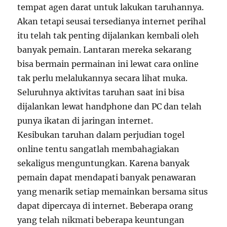
tempat agen darat untuk lakukan taruhannya.
Akan tetapi seusai tersedianya internet perihal
itu telah tak penting dijalankan kembali oleh
banyak pemain. Lantaran mereka sekarang
bisa bermain permainan ini lewat cara online
tak perlu melalukannya secara lihat muka.
Seluruhnya aktivitas taruhan saat ini bisa
dijalankan lewat handphone dan PC dan telah
punya ikatan di jaringan internet.
Kesibukan taruhan dalam perjudian togel
online tentu sangatlah membahagiakan
sekaligus menguntungkan. Karena banyak
pemain dapat mendapati banyak penawaran
yang menarik setiap memainkan bersama situs
dapat dipercaya di internet. Beberapa orang
yang telah nikmati beberapa keuntungan