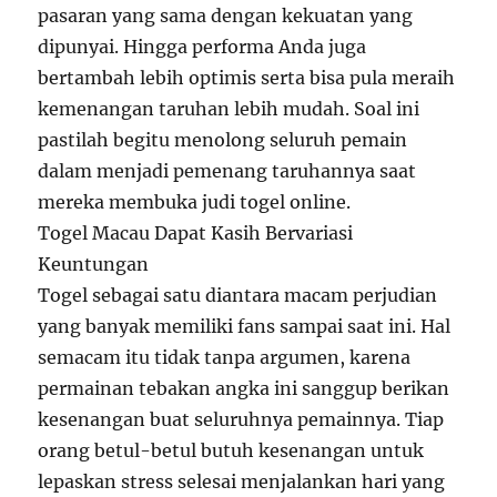
pasaran yang sama dengan kekuatan yang
dipunyai. Hingga performa Anda juga
bertambah lebih optimis serta bisa pula meraih
kemenangan taruhan lebih mudah. Soal ini
pastilah begitu menolong seluruh pemain
dalam menjadi pemenang taruhannya saat
mereka membuka judi togel online.
Togel Macau Dapat Kasih Bervariasi
Keuntungan
Togel sebagai satu diantara macam perjudian
yang banyak memiliki fans sampai saat ini. Hal
semacam itu tidak tanpa argumen, karena
permainan tebakan angka ini sanggup berikan
kesenangan buat seluruhnya pemainnya. Tiap
orang betul-betul butuh kesenangan untuk
lepaskan stress selesai menjalankan hari yang