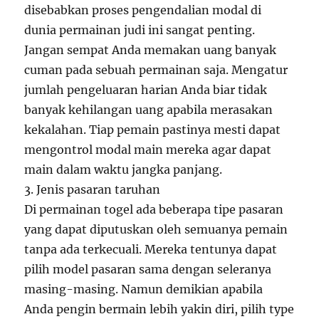
disebabkan proses pengendalian modal di
dunia permainan judi ini sangat penting.
Jangan sempat Anda memakan uang banyak
cuman pada sebuah permainan saja. Mengatur
jumlah pengeluaran harian Anda biar tidak
banyak kehilangan uang apabila merasakan
kekalahan. Tiap pemain pastinya mesti dapat
mengontrol modal main mereka agar dapat
main dalam waktu jangka panjang.
3. Jenis pasaran taruhan
Di permainan togel ada beberapa tipe pasaran
yang dapat diputuskan oleh semuanya pemain
tanpa ada terkecuali. Mereka tentunya dapat
pilih model pasaran sama dengan seleranya
masing-masing. Namun demikian apabila
Anda pengin bermain lebih yakin diri, pilih type