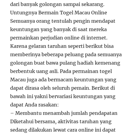
dari banyak golongan sampai sekarang.
Untungnya Bermain Togel Macau Online
Semuanya orang tentulah pengin mendapat
keuntungan yang banyak di saat mereka
permainkan perjudian online di internet.
Karena gelaran taruhan seperti berikut bisa
memberinya beberapa peluang pada semuanya
golongan buat bawa pulang hadiah kemenang
berbentuk uang asli. Pada permainan togel
Macau juga ada bermacam keuntungan yang
dapat dirasa oleh seluruh pemain. Berikut di
bawah ini yakni bervariasi keuntungan yang
dapat Anda rasakan:
– Membantu menambah jumlah pendapatan
Diketahui bersama, aktivitas taruhan yang
sedang dilakukan lewat cara online ini dapat