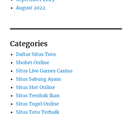
August 2022
Categories
Daftar Situs Toto
Sbobet Online
Situs Live Games Casino
Situs Sabung Ayam
Situs Slot Online
Situs Tembak Ikan
Situs Togel Online
Situs Toto Terbaik