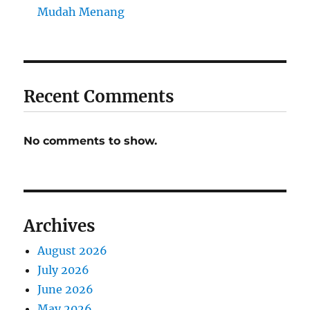
Mudah Menang
Recent Comments
No comments to show.
Archives
August 2026
July 2026
June 2026
May 2026