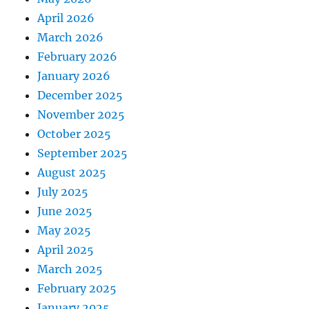
April 2026
March 2026
February 2026
January 2026
December 2025
November 2025
October 2025
September 2025
August 2025
July 2025
June 2025
May 2025
April 2025
March 2025
February 2025
January 2025