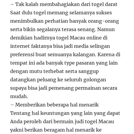
– Tak kalah membahagiakan dari togel darat
Saat dulu togel memang selamanya sukses
menimbulkan perhatian banyak orang-orang
serta bikin segalanya terasa senang. Namun
demikian hadirnya togel Macau online di
internet faktanya bisa jadi media selingan
preferensi buat semuanya kalangan. Karena di
tempat ini ada banyak type pasaran yang lain
dengan mutu terhebat serta sanggup
datangkan peluang ke seluruh golongan
supaya bisa jadi pemenang permainan secara
mudah.
– Memberikan beberapa hal menarik
Tentang hal keuntungan yang lain yang dapat
Anda peroleh dari bermain judi togel Macau
yakni berikan beragam hal menarik ke