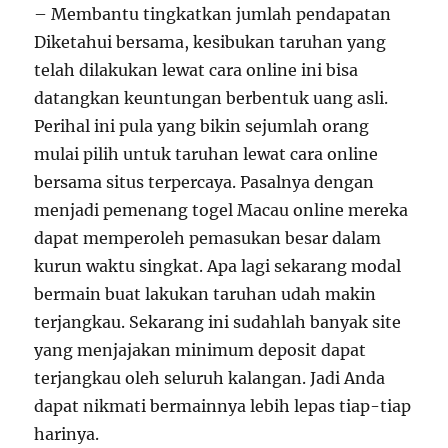
– Membantu tingkatkan jumlah pendapatan
Diketahui bersama, kesibukan taruhan yang
telah dilakukan lewat cara online ini bisa
datangkan keuntungan berbentuk uang asli.
Perihal ini pula yang bikin sejumlah orang
mulai pilih untuk taruhan lewat cara online
bersama situs terpercaya. Pasalnya dengan
menjadi pemenang togel Macau online mereka
dapat memperoleh pemasukan besar dalam
kurun waktu singkat. Apa lagi sekarang modal
bermain buat lakukan taruhan udah makin
terjangkau. Sekarang ini sudahlah banyak site
yang menjajakan minimum deposit dapat
terjangkau oleh seluruh kalangan. Jadi Anda
dapat nikmati bermainnya lebih lepas tiap-tiap
harinya.