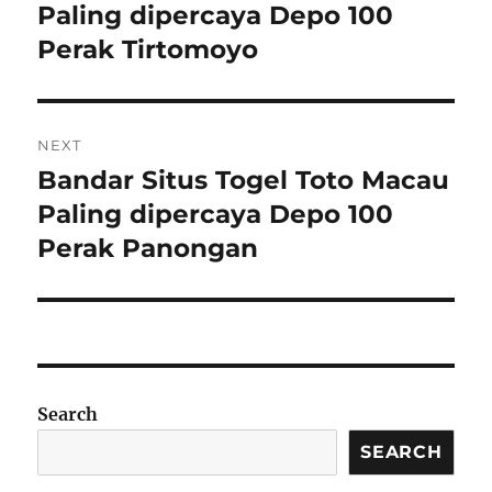
post:
Paling dipercaya Depo 100
Perak Tirtomoyo
NEXT
Bandar Situs Togel Toto Macau
Next
post:
Paling dipercaya Depo 100
Perak Panongan
Search
SEARCH