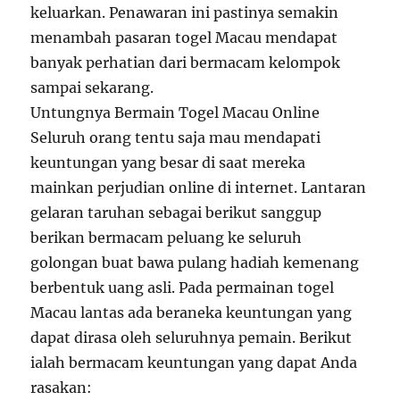
keluarkan. Penawaran ini pastinya semakin
menambah pasaran togel Macau mendapat
banyak perhatian dari bermacam kelompok
sampai sekarang.
Untungnya Bermain Togel Macau Online
Seluruh orang tentu saja mau mendapati
keuntungan yang besar di saat mereka
mainkan perjudian online di internet. Lantaran
gelaran taruhan sebagai berikut sanggup
berikan bermacam peluang ke seluruh
golongan buat bawa pulang hadiah kemenang
berbentuk uang asli. Pada permainan togel
Macau lantas ada beraneka keuntungan yang
dapat dirasa oleh seluruhnya pemain. Berikut
ialah bermacam keuntungan yang dapat Anda
rasakan: