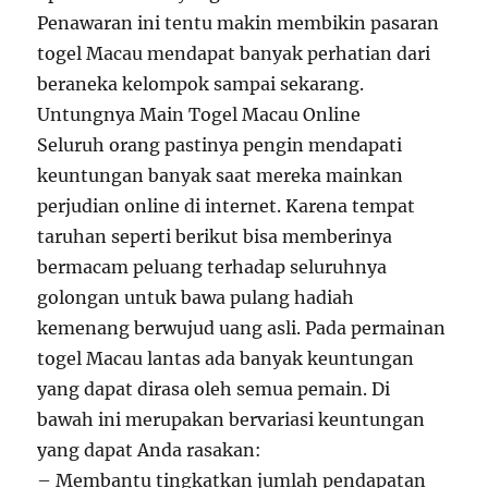
Penawaran ini tentu makin membikin pasaran
togel Macau mendapat banyak perhatian dari
beraneka kelompok sampai sekarang.
Untungnya Main Togel Macau Online
Seluruh orang pastinya pengin mendapati
keuntungan banyak saat mereka mainkan
perjudian online di internet. Karena tempat
taruhan seperti berikut bisa memberinya
bermacam peluang terhadap seluruhnya
golongan untuk bawa pulang hadiah
kemenang berwujud uang asli. Pada permainan
togel Macau lantas ada banyak keuntungan
yang dapat dirasa oleh semua pemain. Di
bawah ini merupakan bervariasi keuntungan
yang dapat Anda rasakan:
– Membantu tingkatkan jumlah pendapatan