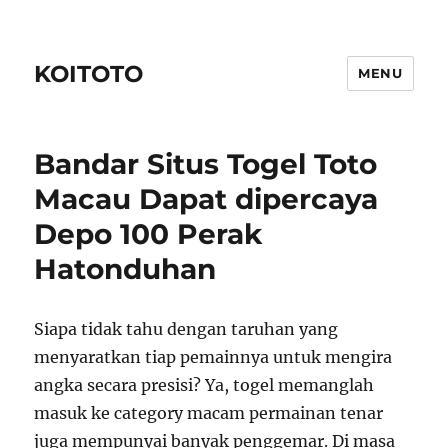
KOITOTO
MENU
Bandar Situs Togel Toto
Macau Dapat dipercaya
Depo 100 Perak
Hatonduhan
Siapa tidak tahu dengan taruhan yang
menyaratkan tiap pemainnya untuk mengira
angka secara presisi? Ya, togel memanglah
masuk ke category macam permainan tenar
juga mempunyai banyak penggemar. Di masa