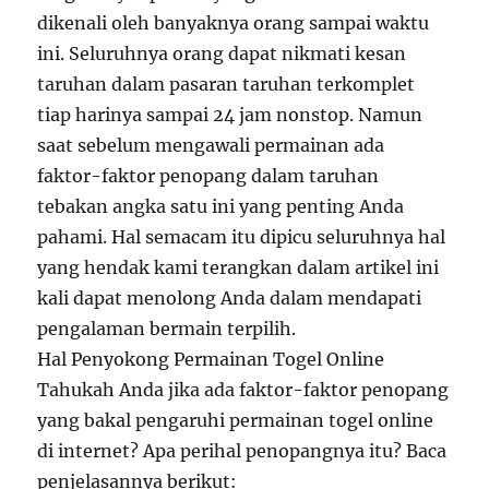
dikenali oleh banyaknya orang sampai waktu
ini. Seluruhnya orang dapat nikmati kesan
taruhan dalam pasaran taruhan terkomplet
tiap harinya sampai 24 jam nonstop. Namun
saat sebelum mengawali permainan ada
faktor-faktor penopang dalam taruhan
tebakan angka satu ini yang penting Anda
pahami. Hal semacam itu dipicu seluruhnya hal
yang hendak kami terangkan dalam artikel ini
kali dapat menolong Anda dalam mendapati
pengalaman bermain terpilih.
Hal Penyokong Permainan Togel Online
Tahukah Anda jika ada faktor-faktor penopang
yang bakal pengaruhi permainan togel online
di internet? Apa perihal penopangnya itu? Baca
penjelasannya berikut: