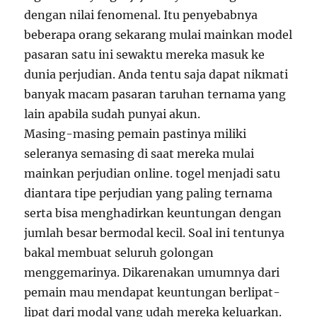
dengan nilai fenomenal. Itu penyebabnya
beberapa orang sekarang mulai mainkan model
pasaran satu ini sewaktu mereka masuk ke
dunia perjudian. Anda tentu saja dapat nikmati
banyak macam pasaran taruhan ternama yang
lain apabila sudah punyai akun.
Masing-masing pemain pastinya miliki
seleranya semasing di saat mereka mulai
mainkan perjudian online. togel menjadi satu
diantara tipe perjudian yang paling ternama
serta bisa menghadirkan keuntungan dengan
jumlah besar bermodal kecil. Soal ini tentunya
bakal membuat seluruh golongan
menggemarinya. Dikarenakan umumnya dari
pemain mau mendapat keuntungan berlipat-
lipat dari modal yang udah mereka keluarkan.