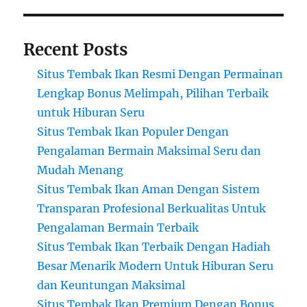
Recent Posts
Situs Tembak Ikan Resmi Dengan Permainan
Lengkap Bonus Melimpah, Pilihan Terbaik
untuk Hiburan Seru
Situs Tembak Ikan Populer Dengan
Pengalaman Bermain Maksimal Seru dan
Mudah Menang
Situs Tembak Ikan Aman Dengan Sistem
Transparan Profesional Berkualitas Untuk
Pengalaman Bermain Terbaik
Situs Tembak Ikan Terbaik Dengan Hadiah
Besar Menarik Modern Untuk Hiburan Seru
dan Keuntungan Maksimal
Situs Tembak Ikan Premium Dengan Bonus