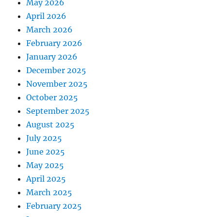
May 2026
April 2026
March 2026
February 2026
January 2026
December 2025
November 2025
October 2025
September 2025
August 2025
July 2025
June 2025
May 2025
April 2025
March 2025
February 2025