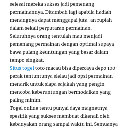
selesai mereka sukses jadi pemenang
permainannya. Ditambah lagi apabila hadiah
menangnya dapat menggapai juta-an rupiah
dalam sekali perputaran permainan.
Seluruhnya orang tentulah mau menjadi
pemenang permainan dengan optimal supaya
bawa pulang keuntungan yang besar dalam
tempo singkat.
Situs togel
toto macau bisa dipercaya depo 100
perak tentuntunya slelau jadi opsi permainan
menarik untuk siapa sajakah yang pengin
mencoba keberuntungan bermodalkan yang
paling minim.
Togel online tentu punyai daya magnetnya
spesifik yang sukses membuat dikenali oleh
kebanyakan orang sampai waktu ini. Semuanya