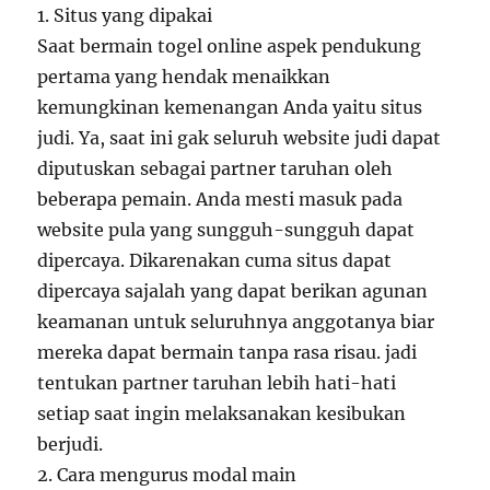
1. Situs yang dipakai
Saat bermain togel online aspek pendukung
pertama yang hendak menaikkan
kemungkinan kemenangan Anda yaitu situs
judi. Ya, saat ini gak seluruh website judi dapat
diputuskan sebagai partner taruhan oleh
beberapa pemain. Anda mesti masuk pada
website pula yang sungguh-sungguh dapat
dipercaya. Dikarenakan cuma situs dapat
dipercaya sajalah yang dapat berikan agunan
keamanan untuk seluruhnya anggotanya biar
mereka dapat bermain tanpa rasa risau. jadi
tentukan partner taruhan lebih hati-hati
setiap saat ingin melaksanakan kesibukan
berjudi.
2. Cara mengurus modal main