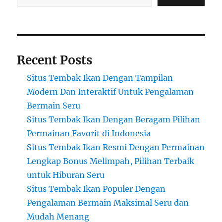
Recent Posts
Situs Tembak Ikan Dengan Tampilan
Modern Dan Interaktif Untuk Pengalaman
Bermain Seru
Situs Tembak Ikan Dengan Beragam Pilihan
Permainan Favorit di Indonesia
Situs Tembak Ikan Resmi Dengan Permainan
Lengkap Bonus Melimpah, Pilihan Terbaik
untuk Hiburan Seru
Situs Tembak Ikan Populer Dengan
Pengalaman Bermain Maksimal Seru dan
Mudah Menang