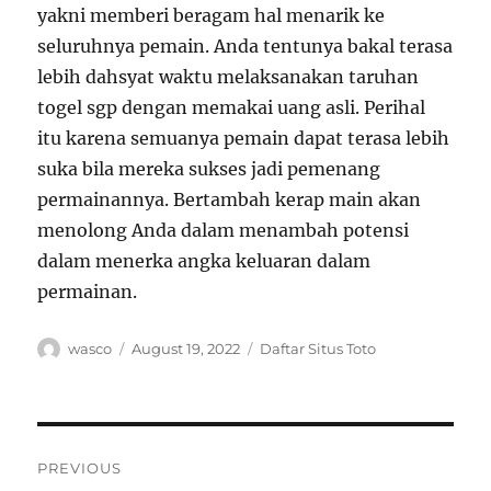
yakni memberi beragam hal menarik ke
seluruhnya pemain. Anda tentunya bakal terasa
lebih dahsyat waktu melaksanakan taruhan
togel sgp dengan memakai uang asli. Perihal
itu karena semuanya pemain dapat terasa lebih
suka bila mereka sukses jadi pemenang
permainannya. Bertambah kerap main akan
menolong Anda dalam menambah potensi
dalam menerka angka keluaran dalam
permainan.
Author
Posted
Categories
wasco
August 19, 2022
Daftar Situs Toto
on
Post
PREVIOUS