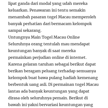
lipat ganda dari modal yang udah mereka
keluarkan. Penawaran ini tentu semakin
menambah pasaran togel Macau memperoleh
banyak perhatian dari bermacam kelompok
sampai sekarang.
Untungnya Main Togel Macau Online
Seluruhnya orang tentulah mau mendapat
keuntungan banyak di saat mereka
permainkan perjudian online di internet.
Karena gelaran taruhan sebagai berikut dapat
berikan beragam peluang terhadap semuanya
kelompok buat bawa pulang hadiah kemenang
berbentuk uang asli. Di permainan togel Macau
lantas ada banyak keuntungan yang dapat
dirasa oleh seluruhnya pemain. Berikut di
bawah ini yakni bervariasi keuntungan yang