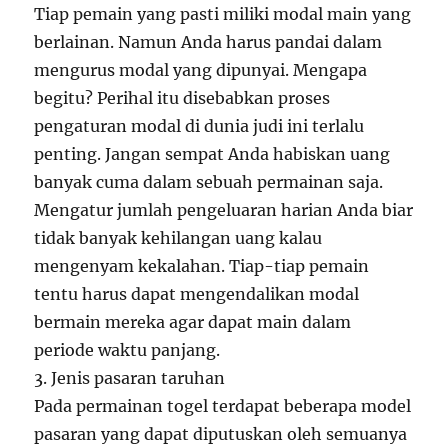
Tiap pemain yang pasti miliki modal main yang
berlainan. Namun Anda harus pandai dalam
mengurus modal yang dipunyai. Mengapa
begitu? Perihal itu disebabkan proses
pengaturan modal di dunia judi ini terlalu
penting. Jangan sempat Anda habiskan uang
banyak cuma dalam sebuah permainan saja.
Mengatur jumlah pengeluaran harian Anda biar
tidak banyak kehilangan uang kalau
mengenyam kekalahan. Tiap-tiap pemain
tentu harus dapat mengendalikan modal
bermain mereka agar dapat main dalam
periode waktu panjang.
3. Jenis pasaran taruhan
Pada permainan togel terdapat beberapa model
pasaran yang dapat diputuskan oleh semuanya