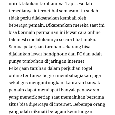
untuk lakukan taruhannya. Tapi sesudah
tersedianya internet hal semacam itu sudah
tidak perlu dilaksanakan kembali oleh
beberapa pemain. Dikarenakan mereka saat ini
bisa bermain permainan ini lewat cara online
tak mesti melalukannya secara lihat muka.
Semua pekerjaan taruhan sekarang bisa
dijalankan lewat handphone dan PC dan udah
punya tambahan di jaringan internet.
Pekerjaan taruhan dalam perjudian togel
online tentunya begitu membahagiakan juga
sekaligus menguntungkan. Lantaran banyak
pemain dapat mendapati banyak penawaran
yang menarik setiap saat memainkan bersama
situs bisa dipercaya di internet. Beberapa orang
yang udah nikmati beragam keuntungan