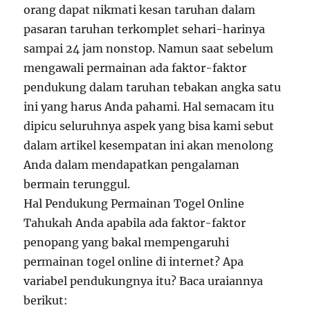
orang dapat nikmati kesan taruhan dalam
pasaran taruhan terkomplet sehari-harinya
sampai 24 jam nonstop. Namun saat sebelum
mengawali permainan ada faktor-faktor
pendukung dalam taruhan tebakan angka satu
ini yang harus Anda pahami. Hal semacam itu
dipicu seluruhnya aspek yang bisa kami sebut
dalam artikel kesempatan ini akan menolong
Anda dalam mendapatkan pengalaman
bermain terunggul.
Hal Pendukung Permainan Togel Online
Tahukah Anda apabila ada faktor-faktor
penopang yang bakal mempengaruhi
permainan togel online di internet? Apa
variabel pendukungnya itu? Baca uraiannya
berikut: