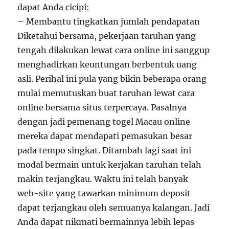
dapat Anda cicipi:
– Membantu tingkatkan jumlah pendapatan
Diketahui bersama, pekerjaan taruhan yang
tengah dilakukan lewat cara online ini sanggup
menghadirkan keuntungan berbentuk uang
asli. Perihal ini pula yang bikin beberapa orang
mulai memutuskan buat taruhan lewat cara
online bersama situs terpercaya. Pasalnya
dengan jadi pemenang togel Macau online
mereka dapat mendapati pemasukan besar
pada tempo singkat. Ditambah lagi saat ini
modal bermain untuk kerjakan taruhan telah
makin terjangkau. Waktu ini telah banyak
web-site yang tawarkan minimum deposit
dapat terjangkau oleh semuanya kalangan. Jadi
Anda dapat nikmati bermainnya lebih lepas