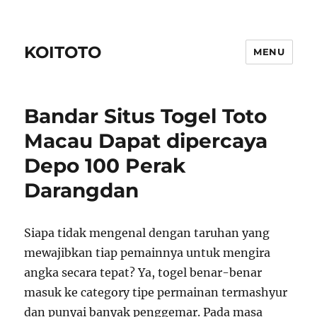
KOITOTO
MENU
Bandar Situs Togel Toto
Macau Dapat dipercaya
Depo 100 Perak
Darangdan
Siapa tidak mengenal dengan taruhan yang
mewajibkan tiap pemainnya untuk mengira
angka secara tepat? Ya, togel benar-benar
masuk ke category tipe permainan termashyur
dan punyai banyak penggemar. Pada masa