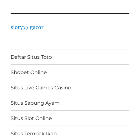
slot777 gacor
Daftar Situs Toto
Sbobet Online
Situs Live Games Casino
Situs Sabung Ayam
Situs Slot Online
Situs Tembak Ikan