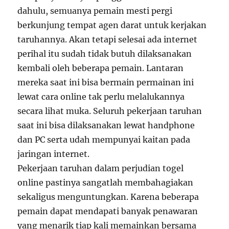
dahulu, semuanya pemain mesti pergi
berkunjung tempat agen darat untuk kerjakan
taruhannya. Akan tetapi selesai ada internet
perihal itu sudah tidak butuh dilaksanakan
kembali oleh beberapa pemain. Lantaran
mereka saat ini bisa bermain permainan ini
lewat cara online tak perlu melalukannya
secara lihat muka. Seluruh pekerjaan taruhan
saat ini bisa dilaksanakan lewat handphone
dan PC serta udah mempunyai kaitan pada
jaringan internet.
Pekerjaan taruhan dalam perjudian togel
online pastinya sangatlah membahagiakan
sekaligus menguntungkan. Karena beberapa
pemain dapat mendapati banyak penawaran
yang menarik tiap kali memainkan bersama