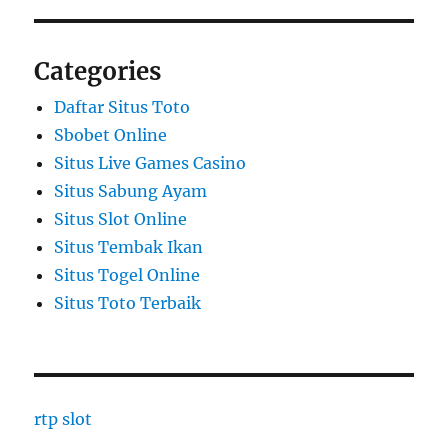
Categories
Daftar Situs Toto
Sbobet Online
Situs Live Games Casino
Situs Sabung Ayam
Situs Slot Online
Situs Tembak Ikan
Situs Togel Online
Situs Toto Terbaik
rtp slot