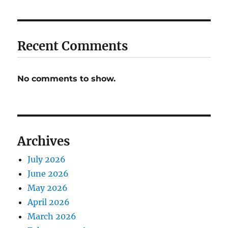
Recent Comments
No comments to show.
Archives
July 2026
June 2026
May 2026
April 2026
March 2026