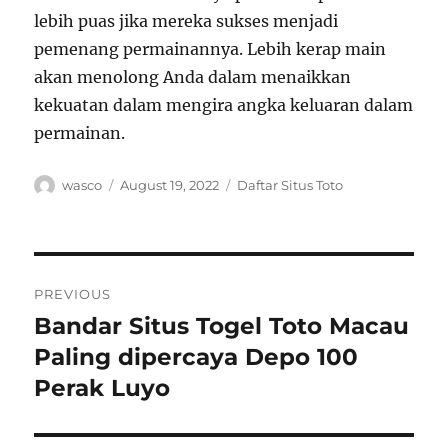
lebih puas jika mereka sukses menjadi
pemenang permainannya. Lebih kerap main
akan menolong Anda dalam menaikkan
kekuatan dalam mengira angka keluaran dalam
permainan.
Author
Posted
Categories
wasco
August 19, 2022
Daftar Situs Toto
on
Post
PREVIOUS
navigation
Bandar Situs Togel Toto Macau
Previous
post:
Paling dipercaya Depo 100
Perak Luyo