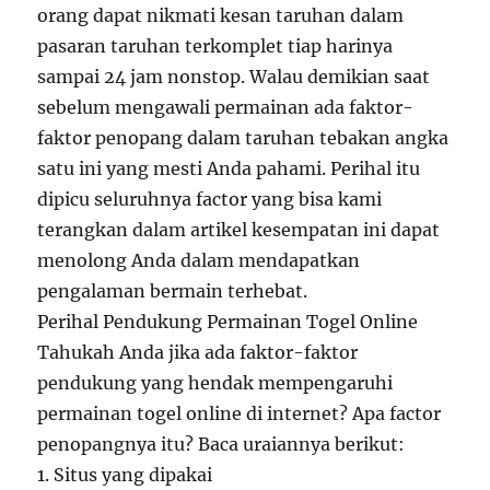
orang dapat nikmati kesan taruhan dalam
pasaran taruhan terkomplet tiap harinya
sampai 24 jam nonstop. Walau demikian saat
sebelum mengawali permainan ada faktor-
faktor penopang dalam taruhan tebakan angka
satu ini yang mesti Anda pahami. Perihal itu
dipicu seluruhnya factor yang bisa kami
terangkan dalam artikel kesempatan ini dapat
menolong Anda dalam mendapatkan
pengalaman bermain terhebat.
Perihal Pendukung Permainan Togel Online
Tahukah Anda jika ada faktor-faktor
pendukung yang hendak mempengaruhi
permainan togel online di internet? Apa factor
penopangnya itu? Baca uraiannya berikut:
1. Situs yang dipakai