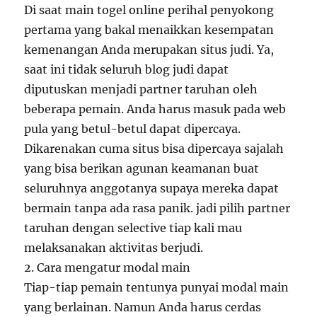
Di saat main togel online perihal penyokong
pertama yang bakal menaikkan kesempatan
kemenangan Anda merupakan situs judi. Ya,
saat ini tidak seluruh blog judi dapat
diputuskan menjadi partner taruhan oleh
beberapa pemain. Anda harus masuk pada web
pula yang betul-betul dapat dipercaya.
Dikarenakan cuma situs bisa dipercaya sajalah
yang bisa berikan agunan keamanan buat
seluruhnya anggotanya supaya mereka dapat
bermain tanpa ada rasa panik. jadi pilih partner
taruhan dengan selective tiap kali mau
melaksanakan aktivitas berjudi.
2. Cara mengatur modal main
Tiap-tiap pemain tentunya punyai modal main
yang berlainan. Namun Anda harus cerdas