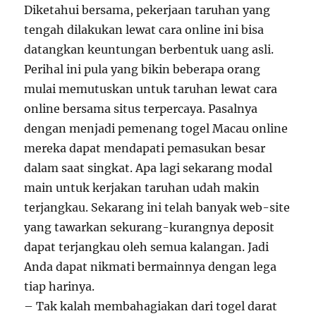
Diketahui bersama, pekerjaan taruhan yang
tengah dilakukan lewat cara online ini bisa
datangkan keuntungan berbentuk uang asli.
Perihal ini pula yang bikin beberapa orang
mulai memutuskan untuk taruhan lewat cara
online bersama situs terpercaya. Pasalnya
dengan menjadi pemenang togel Macau online
mereka dapat mendapati pemasukan besar
dalam saat singkat. Apa lagi sekarang modal
main untuk kerjakan taruhan udah makin
terjangkau. Sekarang ini telah banyak web-site
yang tawarkan sekurang-kurangnya deposit
dapat terjangkau oleh semua kalangan. Jadi
Anda dapat nikmati bermainnya dengan lega
tiap harinya.
– Tak kalah membahagiakan dari togel darat