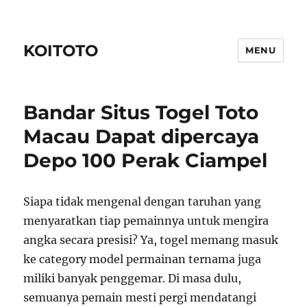
KOITOTO
MENU
Bandar Situs Togel Toto
Macau Dapat dipercaya
Depo 100 Perak Ciampel
Siapa tidak mengenal dengan taruhan yang
menyaratkan tiap pemainnya untuk mengira
angka secara presisi? Ya, togel memang masuk
ke category model permainan ternama juga
miliki banyak penggemar. Di masa dulu,
semuanya pemain mesti pergi mendatangi