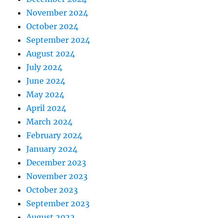
November 2024
October 2024
September 2024
August 2024
July 2024
June 2024
May 2024
April 2024
March 2024
February 2024
January 2024
December 2023
November 2023
October 2023
September 2023
August 2022