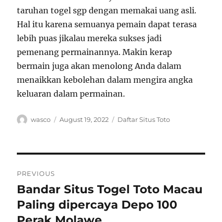
taruhan togel sgp dengan memakai uang asli.
Hal itu karena semuanya pemain dapat terasa
lebih puas jikalau mereka sukses jadi
pemenang permainannya. Makin kerap
bermain juga akan menolong Anda dalam
menaikkan kebolehan dalam mengira angka
keluaran dalam permainan.
Author
Posted
Categories
wasco
August 19, 2022
Daftar Situs Toto
on
Post
PREVIOUS
navigation
Bandar Situs Togel Toto Macau
Previous
post:
Paling dipercaya Depo 100
Perak Molawe