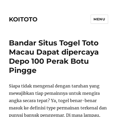
KOITOTO
MENU
Bandar Situs Togel Toto
Macau Dapat dipercaya
Depo 100 Perak Botu
Pingge
Siapa tidak mengenal dengan taruhan yang
mewajibkan tiap pemainnya untuk mengira
angka secara tepat? Ya, togel benar-benar
masuk ke definisi type permainan terkenal dan
punyai banyak penggemar. Di masa lampau,