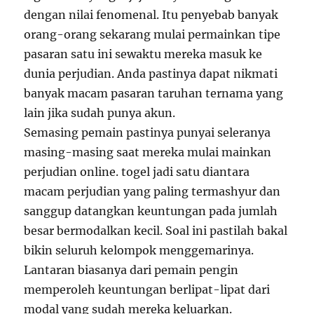
dengan nilai fenomenal. Itu penyebab banyak
orang-orang sekarang mulai permainkan tipe
pasaran satu ini sewaktu mereka masuk ke
dunia perjudian. Anda pastinya dapat nikmati
banyak macam pasaran taruhan ternama yang
lain jika sudah punya akun.
Semasing pemain pastinya punyai seleranya
masing-masing saat mereka mulai mainkan
perjudian online. togel jadi satu diantara
macam perjudian yang paling termashyur dan
sanggup datangkan keuntungan pada jumlah
besar bermodalkan kecil. Soal ini pastilah bakal
bikin seluruh kelompok menggemarinya.
Lantaran biasanya dari pemain pengin
memperoleh keuntungan berlipat-lipat dari
modal yang sudah mereka keluarkan.