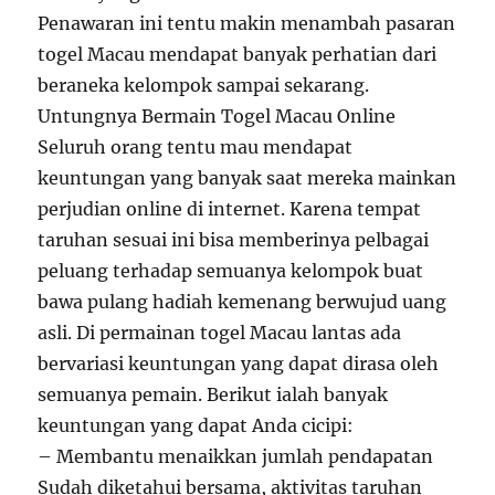
Penawaran ini tentu makin menambah pasaran
togel Macau mendapat banyak perhatian dari
beraneka kelompok sampai sekarang.
Untungnya Bermain Togel Macau Online
Seluruh orang tentu mau mendapat
keuntungan yang banyak saat mereka mainkan
perjudian online di internet. Karena tempat
taruhan sesuai ini bisa memberinya pelbagai
peluang terhadap semuanya kelompok buat
bawa pulang hadiah kemenang berwujud uang
asli. Di permainan togel Macau lantas ada
bervariasi keuntungan yang dapat dirasa oleh
semuanya pemain. Berikut ialah banyak
keuntungan yang dapat Anda cicipi:
– Membantu menaikkan jumlah pendapatan
Sudah diketahui bersama, aktivitas taruhan