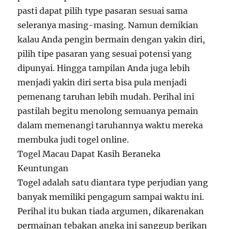
pasti dapat pilih type pasaran sesuai sama
seleranya masing-masing. Namun demikian
kalau Anda pengin bermain dengan yakin diri,
pilih tipe pasaran yang sesuai potensi yang
dipunyai. Hingga tampilan Anda juga lebih
menjadi yakin diri serta bisa pula menjadi
pemenang taruhan lebih mudah. Perihal ini
pastilah begitu menolong semuanya pemain
dalam memenangi taruhannya waktu mereka
membuka judi togel online.
Togel Macau Dapat Kasih Beraneka
Keuntungan
Togel adalah satu diantara type perjudian yang
banyak memiliki pengagum sampai waktu ini.
Perihal itu bukan tiada argumen, dikarenakan
permainan tebakan angka ini sanggup berikan