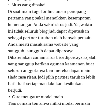
1. Situs yang dipakai
Di saat main togel online unsur penopang
pertama yang bakal menaikkan kesempatan
kemenangan Anda yakni situs judi. Ya, waktu
ini tidak seluruh blog judi dapat diputuskan
sebagai partner taruhan oleh banyak pemain.
Anda mesti masuk sama website yang
sungguh-sungguh dapat dipercaya.
Dikarenakan cuman situs bisa dipercaya sajalah
yang sanggup berikan agunan keamanan buat
seluruh anggotanya biar mereka dapat main
tiada rasa risau. jadi pilih partner taruhan lebih
hati-hati setiap mau lakukan kesibukan
berjudi.
2. Cara mengatur modal main
Tiap pemain tentunya miliki modal bermain