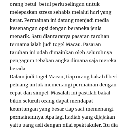
orang betul-betul perlu selingan untuk
melepaskan stress sehabis melalui hari yang
berat. Permainan ini datang menjadi media
kesenangan opsi dengan beraneka jenis
menarik. Satu diantaranya pasaran taruhan
ternama ialah judi togel Macau. Pasaran
taruhan ini udah dimainkan oleh seluruhnya
pengagum tebakan angka dimana saja mereka
berada.
Dalam judi togel Macau, tiap orang bakal diberi
peluang untuk memenangi permainan dengan
cepat dan simpel. Masalah ini pastilah bakal
bikin seluruh orang dapat mendapat
keuntungan yang besar tiap saat memenangi
permainannya. Apa lagi hadiah yang dijajakan
yaitu uang asli dengan nilai spektakuler. Itu dia