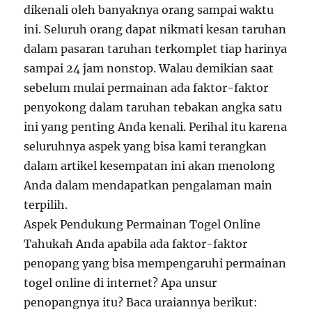
dikenali oleh banyaknya orang sampai waktu
ini. Seluruh orang dapat nikmati kesan taruhan
dalam pasaran taruhan terkomplet tiap harinya
sampai 24 jam nonstop. Walau demikian saat
sebelum mulai permainan ada faktor-faktor
penyokong dalam taruhan tebakan angka satu
ini yang penting Anda kenali. Perihal itu karena
seluruhnya aspek yang bisa kami terangkan
dalam artikel kesempatan ini akan menolong
Anda dalam mendapatkan pengalaman main
terpilih.
Aspek Pendukung Permainan Togel Online
Tahukah Anda apabila ada faktor-faktor
penopang yang bisa mempengaruhi permainan
togel online di internet? Apa unsur
penopangnya itu? Baca uraiannya berikut: