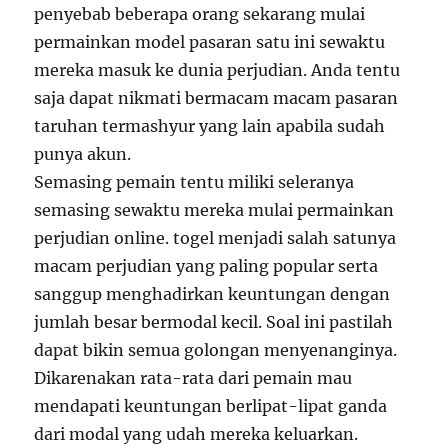
penyebab beberapa orang sekarang mulai
permainkan model pasaran satu ini sewaktu
mereka masuk ke dunia perjudian. Anda tentu
saja dapat nikmati bermacam macam pasaran
taruhan termashyur yang lain apabila sudah
punya akun.
Semasing pemain tentu miliki seleranya
semasing sewaktu mereka mulai permainkan
perjudian online. togel menjadi salah satunya
macam perjudian yang paling popular serta
sanggup menghadirkan keuntungan dengan
jumlah besar bermodal kecil. Soal ini pastilah
dapat bikin semua golongan menyenanginya.
Dikarenakan rata-rata dari pemain mau
mendapati keuntungan berlipat-lipat ganda
dari modal yang udah mereka keluarkan.