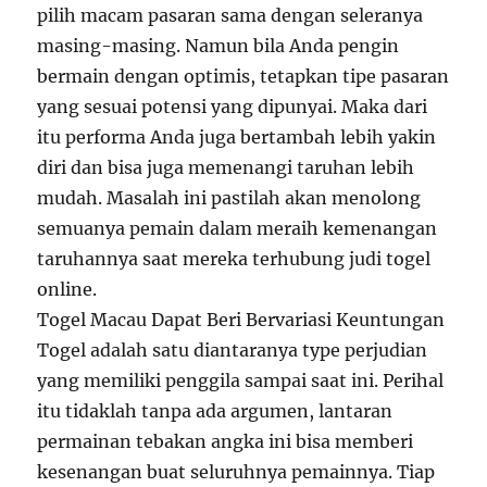
pilih macam pasaran sama dengan seleranya
masing-masing. Namun bila Anda pengin
bermain dengan optimis, tetapkan tipe pasaran
yang sesuai potensi yang dipunyai. Maka dari
itu performa Anda juga bertambah lebih yakin
diri dan bisa juga memenangi taruhan lebih
mudah. Masalah ini pastilah akan menolong
semuanya pemain dalam meraih kemenangan
taruhannya saat mereka terhubung judi togel
online.
Togel Macau Dapat Beri Bervariasi Keuntungan
Togel adalah satu diantaranya type perjudian
yang memiliki penggila sampai saat ini. Perihal
itu tidaklah tanpa ada argumen, lantaran
permainan tebakan angka ini bisa memberi
kesenangan buat seluruhnya pemainnya. Tiap