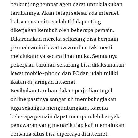
berkunjung tempat agen darat untuk lakukan
taruhannya. Akan tetapi selesai ada internet
hal semacam itu sudah tidak penting
dikerjakan kembali oleh beberapa pemain.
Dikarenakan mereka sekarang bisa bermain
permainan ini lewat cara online tak mesti
melalukannya secara lihat muka. Semuanya
pekerjaan taruhan sekarang bisa dilaksanakan
lewat mobile-phone dan PC dan udah miliki
ikatan di jaringan internet.
Kesibukan taruhan dalam perjudian togel
online pastinya sangatlah membahagiakan
juga sekaligus menguntungkan. Karena
beberapa pemain dapat memperoleh banyak
penawaran yang menarik tiap kali memainkan
bersama situs bisa dipercaya di internet.