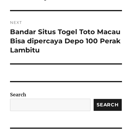
NEXT
Bandar Situs Togel Toto Macau
Next
post:
Bisa dipercaya Depo 100 Perak
Lambitu
Search
SEARCH