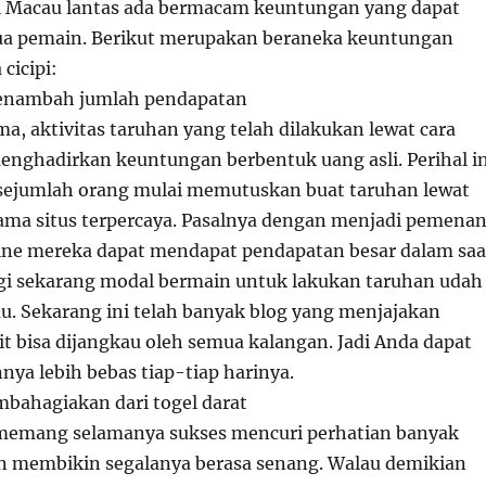
l Macau lantas ada bermacam keuntungan yang dapat
ua pemain. Berikut merupakan beraneka keuntungan
cicipi:
nambah jumlah pendapatan
a, aktivitas taruhan yang telah dilakukan lewat cara
menghadirkan keuntungan berbentuk uang asli. Perihal in
 sejumlah orang mulai memutuskan buat taruhan lewat
sama situs terpercaya. Pasalnya dengan menjadi pemena
ine mereka dapat mendapat pendapatan besar dalam saa
gi sekarang modal bermain untuk lakukan taruhan udah
u. Sekarang ini telah banyak blog yang menjajakan
 bisa dijangkau oleh semua kalangan. Jadi Anda dapat
nya lebih bebas tiap-tiap harinya.
bahagiakan dari togel darat
 memang selamanya sukses mencuri perhatian banyak
n membikin segalanya berasa senang. Walau demikian