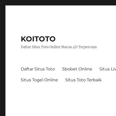
KOITOTO
Daftar Situs Toto Online Macau 4D Terpercaya
Daftar Situs Toto
Sbobet Online
Situs L
Situs Togel Online
Situs Toto Terbaik