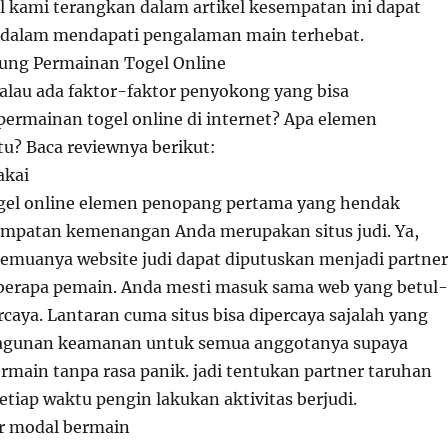
l kami terangkan dalam artikel kesempatan ini dapat
dalam mendapati pengalaman main terhebat.
ung Permainan Togel Online
lau ada faktor-faktor penyokong yang bisa
rmainan togel online di internet? Apa elemen
u? Baca reviewnya berikut:
akai
gel online elemen penopang pertama yang hendak
patan kemenangan Anda merupakan situs judi. Ya,
 semuanya website judi dapat diputuskan menjadi partner
berapa pemain. Anda mesti masuk sama web yang betul-
rcaya. Lantaran cuma situs bisa dipercaya sajalah yang
agunan keamanan untuk semua anggotanya supaya
rmain tanpa rasa panik. jadi tentukan partner taruhan
setiap waktu pengin lakukan aktivitas berjudi.
r modal bermain