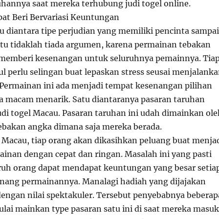
annya saat mereka terhubung judi togel online.
at Beri Bervariasi Keuntungan
u diantara tipe perjudian yang memiliki pencinta sampai
l itu tidaklah tiada argumen, karena permainan tebakan
 memberi kesenangan untuk seluruhnya pemainnya. Tia
l perlu selingan buat lepaskan stress seusai menjalank
. Permainan ini ada menjadi tempat kesenangan pilihan
 macam menarik. Satu diantaranya pasaran taruhan
udi togel Macau. Pasaran taruhan ini udah dimainkan ole
ebakan angka dimana saja mereka berada.
l Macau, tiap orang akan dikasihkan peluang buat menja
nan dengan cepat dan ringan. Masalah ini yang pasti
uruh orang dapat mendapat keuntungan yang besar setia
nang permainannya. Manalagi hadiah yang dijajakan
 dengan nilai spektakuler. Tersebut penyebabnya beberap
ulai mainkan type pasaran satu ini di saat mereka masuk