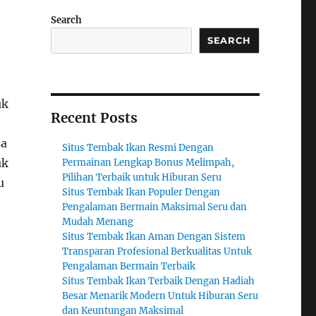
Search
SEARCH
uk
Recent Posts
sa
Situs Tembak Ikan Resmi Dengan
uk
Permainan Lengkap Bonus Melimpah,
Pilihan Terbaik untuk Hiburan Seru
u
Situs Tembak Ikan Populer Dengan
Pengalaman Bermain Maksimal Seru dan
Mudah Menang
Situs Tembak Ikan Aman Dengan Sistem
Transparan Profesional Berkualitas Untuk
Pengalaman Bermain Terbaik
Situs Tembak Ikan Terbaik Dengan Hadiah
Besar Menarik Modern Untuk Hiburan Seru
dan Keuntungan Maksimal