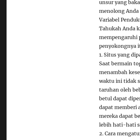
unsur yang baka
menolong Anda 
Variabel Penduk
Tahukah Anda ka
mempengaruhi pe
penyokongnya it
1. Situs yang dip
Saat bermain to
menambah kesem
waktu ini tidak
taruhan oleh be
betul dapat dipe
dapat memberi 
mereka dapat be
lebih hati-hati 
2. Cara mengatu