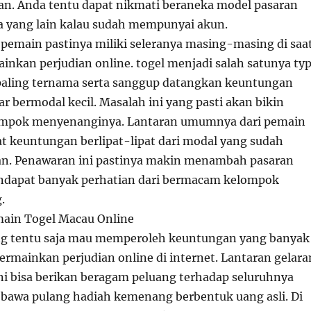
ian. Anda tentu dapat nikmati beraneka model pasaran
 yang lain kalau sudah mempunyai akun.
emain pastinya miliki seleranya masing-masing di saa
inkan perjudian online. togel menjadi salah satunya ty
paling ternama serta sanggup datangkan keuntungan
r bermodal kecil. Masalah ini yang pasti akan bikin
ompok menyenanginya. Lantaran umumnya dari pemain
 keuntungan berlipat-lipat dari modal yang sudah
an. Penawaran ini pastinya makin menambah pasaran
ndapat banyak perhatian dari bermacam kelompok
.
ain Togel Macau Online
ng tentu saja mau memperoleh keuntungan yang banyak
ermainkan perjudian online di internet. Lantaran gelara
ini bisa berikan beragam peluang terhadap seluruhnya
bawa pulang hadiah kemenang berbentuk uang asli. Di