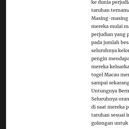
ke dunia perjud
taruhan ternama
Masing-masing p
mereka mulai ma
perjudian yang 
pada jumlah besa
seluruhnya kel
pengin mendapat
mereka keluark
togel Macau me
sampai sekarang
Untungnya Berm
Seluruhnya ora
di saat mereka p
taruhan sesuai 
golongan untuk 