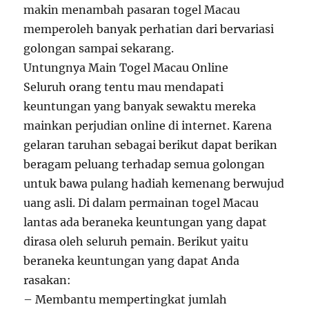
makin menambah pasaran togel Macau
memperoleh banyak perhatian dari bervariasi
golongan sampai sekarang.
Untungnya Main Togel Macau Online
Seluruh orang tentu mau mendapati
keuntungan yang banyak sewaktu mereka
mainkan perjudian online di internet. Karena
gelaran taruhan sebagai berikut dapat berikan
beragam peluang terhadap semua golongan
untuk bawa pulang hadiah kemenang berwujud
uang asli. Di dalam permainan togel Macau
lantas ada beraneka keuntungan yang dapat
dirasa oleh seluruh pemain. Berikut yaitu
beraneka keuntungan yang dapat Anda
rasakan:
– Membantu mempertingkat jumlah