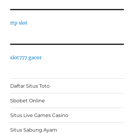
rtp slot
slot777 gacor
Daftar Situs Toto
Sbobet Online
Situs Live Games Casino
Situs Sabung Ayam