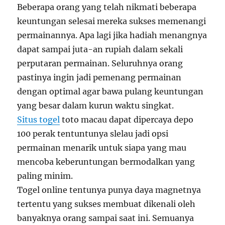
Beberapa orang yang telah nikmati beberapa
keuntungan selesai mereka sukses memenangi
permainannya. Apa lagi jika hadiah menangnya
dapat sampai juta-an rupiah dalam sekali
perputaran permainan. Seluruhnya orang
pastinya ingin jadi pemenang permainan
dengan optimal agar bawa pulang keuntungan
yang besar dalam kurun waktu singkat.
Situs togel
toto macau dapat dipercaya depo
100 perak tentuntunya slelau jadi opsi
permainan menarik untuk siapa yang mau
mencoba keberuntungan bermodalkan yang
paling minim.
Togel online tentunya punya daya magnetnya
tertentu yang sukses membuat dikenali oleh
banyaknya orang sampai saat ini. Semuanya