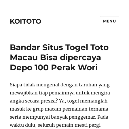
KOITOTO
MENU
Bandar Situs Togel Toto
Macau Bisa dipercaya
Depo 100 Perak Wori
Siapa tidak mengenal dengan taruhan yang
mewajibkan tiap pemainnya untuk mengira
angka secara presisi? Ya, togel memanglah
masuk ke grup macam permainan ternama
serta mempunyai banyak penggemar. Pada
waktu dulu, seluruh pemain mesti pergi