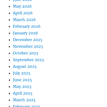
May 2026
April 2026
March 2026
February 2026
January 2026
December 2025
November 2025
October 2025
September 2025
August 2025
July 2025
June 2025
May 2025
April 2025
March 2025
February 2025