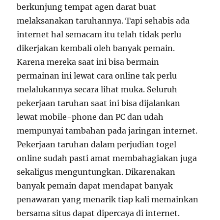
berkunjung tempat agen darat buat
melaksanakan taruhannya. Tapi sehabis ada
internet hal semacam itu telah tidak perlu
dikerjakan kembali oleh banyak pemain.
Karena mereka saat ini bisa bermain
permainan ini lewat cara online tak perlu
melalukannya secara lihat muka. Seluruh
pekerjaan taruhan saat ini bisa dijalankan
lewat mobile-phone dan PC dan udah
mempunyai tambahan pada jaringan internet.
Pekerjaan taruhan dalam perjudian togel
online sudah pasti amat membahagiakan juga
sekaligus menguntungkan. Dikarenakan
banyak pemain dapat mendapat banyak
penawaran yang menarik tiap kali memainkan
bersama situs dapat dipercaya di internet.