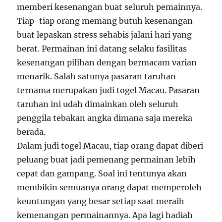
memberi kesenangan buat seluruh pemainnya.
Tiap-tiap orang memang butuh kesenangan
buat lepaskan stress sehabis jalani hari yang
berat. Permainan ini datang selaku fasilitas
kesenangan pilihan dengan bermacam varian
menarik. Salah satunya pasaran taruhan
ternama merupakan judi togel Macau. Pasaran
taruhan ini udah dimainkan oleh seluruh
penggila tebakan angka dimana saja mereka
berada.
Dalam judi togel Macau, tiap orang dapat diberi
peluang buat jadi pemenang permainan lebih
cepat dan gampang. Soal ini tentunya akan
membikin semuanya orang dapat memperoleh
keuntungan yang besar setiap saat meraih
kemenangan permainannya. Apa lagi hadiah