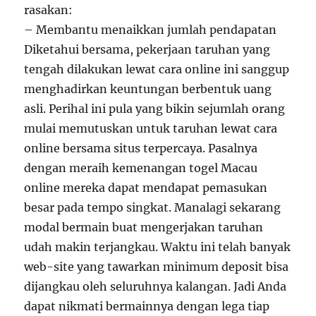
rasakan:
– Membantu menaikkan jumlah pendapatan
Diketahui bersama, pekerjaan taruhan yang
tengah dilakukan lewat cara online ini sanggup
menghadirkan keuntungan berbentuk uang
asli. Perihal ini pula yang bikin sejumlah orang
mulai memutuskan untuk taruhan lewat cara
online bersama situs terpercaya. Pasalnya
dengan meraih kemenangan togel Macau
online mereka dapat mendapat pemasukan
besar pada tempo singkat. Manalagi sekarang
modal bermain buat mengerjakan taruhan
udah makin terjangkau. Waktu ini telah banyak
web-site yang tawarkan minimum deposit bisa
dijangkau oleh seluruhnya kalangan. Jadi Anda
dapat nikmati bermainnya dengan lega tiap