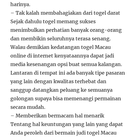
harinya.
– Tak kalah membahagiakan dari togel darat
Sejak dahulu togel memang sukses
menimbulkan perhatian banyak orang-orang
dan membikin seluruhnya terasa senang.
Walau demikian kedatangan togel Macau
online di internet kenyataannya dapat jadi
media kesenangan opsi buat semua kalangan.
Lantaran di tempat ini ada banyak tipe pasaran
yang lain dengan kwalitas terhebat dan
sanggup datangkan peluang ke semuanya
golongan supaya bisa memenangi permainan
secara mudah.
– Memberikan bermacam hal menarik
Tentang hal keuntungan yang lain yang dapat
Anda peroleh dari bermain judi togel Macau