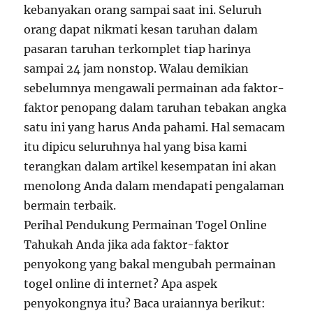
kebanyakan orang sampai saat ini. Seluruh
orang dapat nikmati kesan taruhan dalam
pasaran taruhan terkomplet tiap harinya
sampai 24 jam nonstop. Walau demikian
sebelumnya mengawali permainan ada faktor-
faktor penopang dalam taruhan tebakan angka
satu ini yang harus Anda pahami. Hal semacam
itu dipicu seluruhnya hal yang bisa kami
terangkan dalam artikel kesempatan ini akan
menolong Anda dalam mendapati pengalaman
bermain terbaik.
Perihal Pendukung Permainan Togel Online
Tahukah Anda jika ada faktor-faktor
penyokong yang bakal mengubah permainan
togel online di internet? Apa aspek
penyokongnya itu? Baca uraiannya berikut: