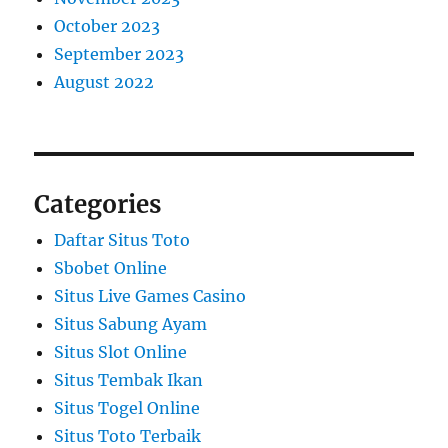
October 2023
September 2023
August 2022
Categories
Daftar Situs Toto
Sbobet Online
Situs Live Games Casino
Situs Sabung Ayam
Situs Slot Online
Situs Tembak Ikan
Situs Togel Online
Situs Toto Terbaik