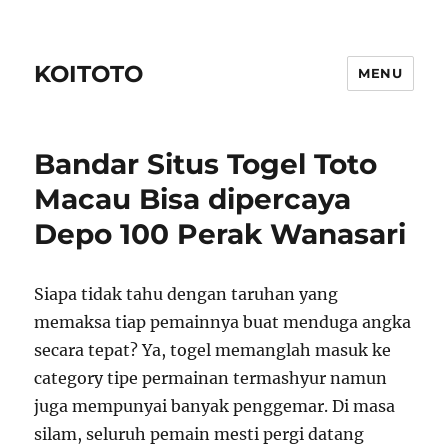
KOITOTO
MENU
Bandar Situs Togel Toto
Macau Bisa dipercaya
Depo 100 Perak Wanasari
Siapa tidak tahu dengan taruhan yang
memaksa tiap pemainnya buat menduga angka
secara tepat? Ya, togel memanglah masuk ke
category tipe permainan termashyur namun
juga mempunyai banyak penggemar. Di masa
silam, seluruh pemain mesti pergi datang