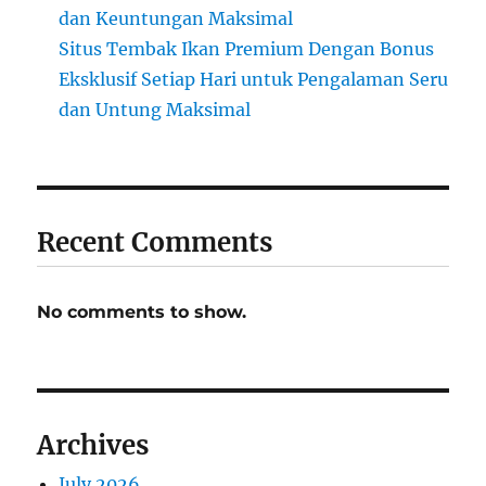
dan Keuntungan Maksimal
Situs Tembak Ikan Premium Dengan Bonus
Eksklusif Setiap Hari untuk Pengalaman Seru
dan Untung Maksimal
Recent Comments
No comments to show.
Archives
July 2026