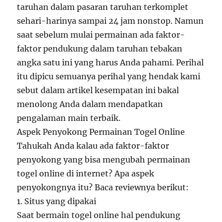
taruhan dalam pasaran taruhan terkomplet
sehari-harinya sampai 24 jam nonstop. Namun
saat sebelum mulai permainan ada faktor-
faktor pendukung dalam taruhan tebakan
angka satu ini yang harus Anda pahami. Perihal
itu dipicu semuanya perihal yang hendak kami
sebut dalam artikel kesempatan ini bakal
menolong Anda dalam mendapatkan
pengalaman main terbaik.
Aspek Penyokong Permainan Togel Online
Tahukah Anda kalau ada faktor-faktor
penyokong yang bisa mengubah permainan
togel online di internet? Apa aspek
penyokongnya itu? Baca reviewnya berikut:
1. Situs yang dipakai
Saat bermain togel online hal pendukung