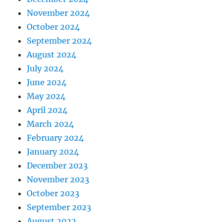
November 2024
October 2024
September 2024
August 2024
July 2024
June 2024
May 2024
April 2024
March 2024
February 2024
January 2024
December 2023
November 2023
October 2023
September 2023
August 2022