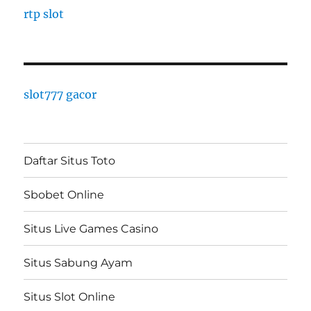
rtp slot
slot777 gacor
Daftar Situs Toto
Sbobet Online
Situs Live Games Casino
Situs Sabung Ayam
Situs Slot Online