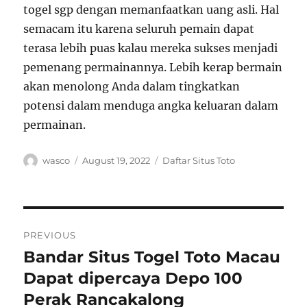
togel sgp dengan memanfaatkan uang asli. Hal
semacam itu karena seluruh pemain dapat
terasa lebih puas kalau mereka sukses menjadi
pemenang permainannya. Lebih kerap bermain
akan menolong Anda dalam tingkatkan
potensi dalam menduga angka keluaran dalam
permainan.
Author
Posted
Categories
wasco
August 19, 2022
Daftar Situs Toto
on
Post
PREVIOUS
navigation
Bandar Situs Togel Toto Macau
Previous
post:
Dapat dipercaya Depo 100
Perak Rancakalong