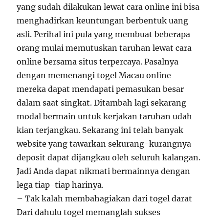
yang sudah dilakukan lewat cara online ini bisa
menghadirkan keuntungan berbentuk uang
asli. Perihal ini pula yang membuat beberapa
orang mulai memutuskan taruhan lewat cara
online bersama situs terpercaya. Pasalnya
dengan memenangi togel Macau online
mereka dapat mendapati pemasukan besar
dalam saat singkat. Ditambah lagi sekarang
modal bermain untuk kerjakan taruhan udah
kian terjangkau. Sekarang ini telah banyak
website yang tawarkan sekurang-kurangnya
deposit dapat dijangkau oleh seluruh kalangan.
Jadi Anda dapat nikmati bermainnya dengan
lega tiap-tiap harinya.
– Tak kalah membahagiakan dari togel darat
Dari dahulu togel memanglah sukses