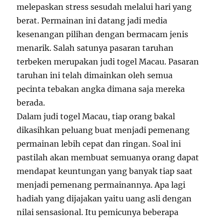
melepaskan stress sesudah melalui hari yang
berat. Permainan ini datang jadi media
kesenangan pilihan dengan bermacam jenis
menarik. Salah satunya pasaran taruhan
terbeken merupakan judi togel Macau. Pasaran
taruhan ini telah dimainkan oleh semua
pecinta tebakan angka dimana saja mereka
berada.
Dalam judi togel Macau, tiap orang bakal
dikasihkan peluang buat menjadi pemenang
permainan lebih cepat dan ringan. Soal ini
pastilah akan membuat semuanya orang dapat
mendapat keuntungan yang banyak tiap saat
menjadi pemenang permainannya. Apa lagi
hadiah yang dijajakan yaitu uang asli dengan
nilai sensasional. Itu pemicunya beberapa