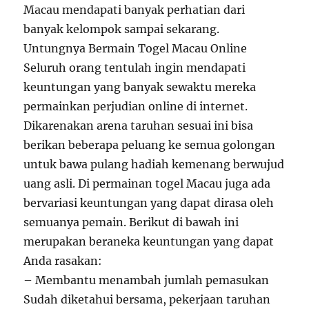
Macau mendapati banyak perhatian dari
banyak kelompok sampai sekarang.
Untungnya Bermain Togel Macau Online
Seluruh orang tentulah ingin mendapati
keuntungan yang banyak sewaktu mereka
permainkan perjudian online di internet.
Dikarenakan arena taruhan sesuai ini bisa
berikan beberapa peluang ke semua golongan
untuk bawa pulang hadiah kemenang berwujud
uang asli. Di permainan togel Macau juga ada
bervariasi keuntungan yang dapat dirasa oleh
semuanya pemain. Berikut di bawah ini
merupakan beraneka keuntungan yang dapat
Anda rasakan:
– Membantu menambah jumlah pemasukan
Sudah diketahui bersama, pekerjaan taruhan