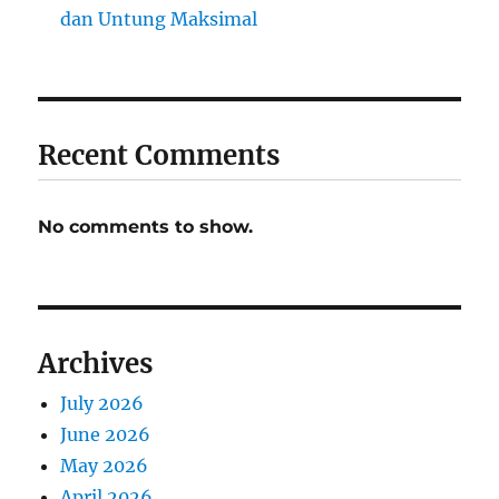
dan Untung Maksimal
Recent Comments
No comments to show.
Archives
July 2026
June 2026
May 2026
April 2026