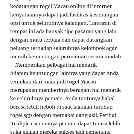
kedatangan togel Macau online di internet
kenyataannya dapat jadi fasilitas kesenangan
opsi untuk seluruhnya kalangan. Lantaran di
tempat ini ada banyak tipe pasaran yang lain
dengan mutu terbaik dan dapat datangkan
peluang terhadap seluruhnya kelompok agar
meraih kemenangan permainan secara mudah.
– Memberikan pelbagai hal menarik
Adapun keuntungan lainnya yang dapat Anda
temukan dari main judi togel Macau
merupakan memberinya beragam hal menarik
ke seluruhnya pemain. Anda tentunya bakal
berasa lebih heboh di saat lakukan taruhan
togel sgp dengan memakai uang asli. Perihal
itu dipicu semuanya pemain dapat terasa lebih
suka jikalau mereka sukses jadi pemenang