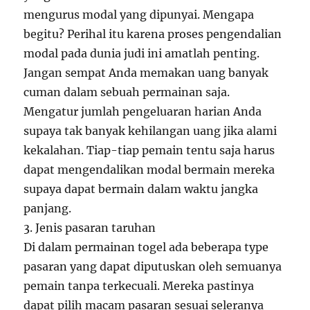
mengurus modal yang dipunyai. Mengapa
begitu? Perihal itu karena proses pengendalian
modal pada dunia judi ini amatlah penting.
Jangan sempat Anda memakan uang banyak
cuman dalam sebuah permainan saja.
Mengatur jumlah pengeluaran harian Anda
supaya tak banyak kehilangan uang jika alami
kekalahan. Tiap-tiap pemain tentu saja harus
dapat mengendalikan modal bermain mereka
supaya dapat bermain dalam waktu jangka
panjang.
3. Jenis pasaran taruhan
Di dalam permainan togel ada beberapa type
pasaran yang dapat diputuskan oleh semuanya
pemain tanpa terkecuali. Mereka pastinya
dapat pilih macam pasaran sesuai seleranya