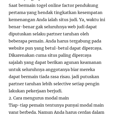
Saat bermain togel online factor pendukung
pertama yang hendak tingkatkan kesempatan
kemenangan Anda ialah situs judi. Ya, waktu ini
benar-benar gak seluruhnya web judi dapat
diputuskan selaku partner taruhan oleh
beberapa pemain. Anda harus tergabung pada
website pun yang betul-betul dapat dipercaya.
Dikarenakan cuma situs paling dipercaya
sajalah yang dapat berikan agunan keamanan
untuk seluruhnya anggotanya biar mereka
dapat bermain tiada rasa risau. jadi putuskan
partner taruhan lebih selective setiap pengin
lakukan pekerjaan berjudi.
2. Cara mengurus modal main
Tiap-tiap pemain tentunya punyai modal main
yang berbeda. Namun Anda harus cerdas dalam