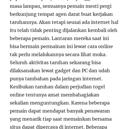
masa lampau, semuanya pemain mesti pergi
berkunjung tempat agen darat buat kerjakan
taruhannya. Akan tetapi seusai ada internet hal
itu telah tidak penting dijalankan kembali oleh
beberapa pemain. Lantaran mereka saat ini
bisa bermain permainan ini lewat cara online
tak perlu melalukannya secara lihat muka.
Seluruh aktivitas taruhan sekarang bisa
dilaksanakan lewat gadget dan PC dan udah
punya tambahan pada jaringan internet.
Kesibukan taruhan dalam perjudian togel
online tentunya amat membahagiakan
sekalian menguntungkan. Karena beberapa
pemain dapat mendapat banyak penawaran
yang menarik tiap saat memainkan bersama
situs dapat dipercaya di internet. Beberapa