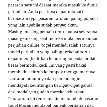
pasaran satu ini di saat mereka masuk ke dunia
perjudian. Anda pastinya dapat nikmati
bermacam type pasaran taruhan paling populer
yang lain apabila sudah punyai akun.
Masing-masing pemain tentu punya seleranya
masing-masing saat mereka mulai permainkan
perjudian online. togel menjadi salah satunya
model perjudian yang paling terkenal serta
dapat menghadirkan keuntungan pada jumlah
besar bermodal kecil. Ini yang pasti bakal
membikin seluruh kelompok menggemarinya.
Lantaran umumnya dari pemain ingin
mendapati keuntungan berlipat-lipat ganda
dari modal yang udah mereka keluarkan.
Penawaran ini tentu makin menambah pasaran
togel Macau mendapat banyak perhatian dari