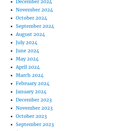
December 2024
November 2024
October 2024
September 2024
August 2024
July 2024
June 2024
May 2024
April 2024
March 2024
February 2024
January 2024
December 2023
November 2023
October 2023
September 2023