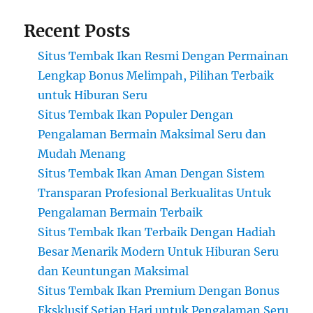
Recent Posts
Situs Tembak Ikan Resmi Dengan Permainan
Lengkap Bonus Melimpah, Pilihan Terbaik
untuk Hiburan Seru
Situs Tembak Ikan Populer Dengan
Pengalaman Bermain Maksimal Seru dan
Mudah Menang
Situs Tembak Ikan Aman Dengan Sistem
Transparan Profesional Berkualitas Untuk
Pengalaman Bermain Terbaik
Situs Tembak Ikan Terbaik Dengan Hadiah
Besar Menarik Modern Untuk Hiburan Seru
dan Keuntungan Maksimal
Situs Tembak Ikan Premium Dengan Bonus
Eksklusif Setiap Hari untuk Pengalaman Seru