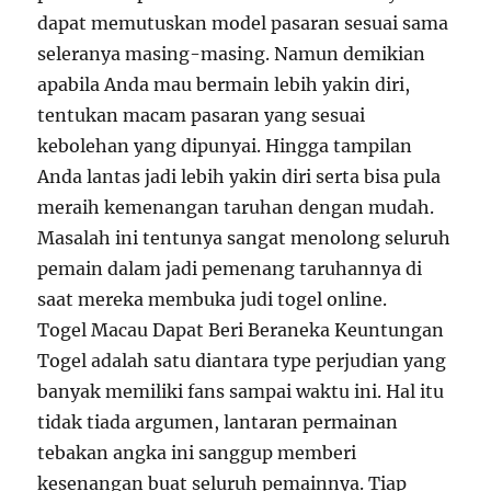
dapat memutuskan model pasaran sesuai sama
seleranya masing-masing. Namun demikian
apabila Anda mau bermain lebih yakin diri,
tentukan macam pasaran yang sesuai
kebolehan yang dipunyai. Hingga tampilan
Anda lantas jadi lebih yakin diri serta bisa pula
meraih kemenangan taruhan dengan mudah.
Masalah ini tentunya sangat menolong seluruh
pemain dalam jadi pemenang taruhannya di
saat mereka membuka judi togel online.
Togel Macau Dapat Beri Beraneka Keuntungan
Togel adalah satu diantara type perjudian yang
banyak memiliki fans sampai waktu ini. Hal itu
tidak tiada argumen, lantaran permainan
tebakan angka ini sanggup memberi
kesenangan buat seluruh pemainnya. Tiap