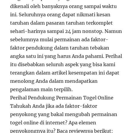
dikenali oleh banyaknya orang sampai waktu
ini. Seluruhnya orang dapat nikmati kesan
taruhan dalam pasaran taruhan terkomplet
sehari-harinya sampai 24 jam nonstop. Namun
sebelumnya mulai permainan ada faktor-
faktor pendukung dalam taruhan tebakan
angka satu ini yang harus Anda pahami. Perihal
itu disebabkan seluruh aspek yang bisa kami
terangkan dalam artikel kesempatan ini dapat
menolong Anda dalam mendapatkan
pengalaman main terpilih.
Perihal Pendukung Permainan Togel Online
Tahukah Anda jika ada faktor-faktor
penyokong yang bakal mengubah permainan
togel online di internet? Apa elemen
penyokongnya itu? Baca reviewnya berikut: