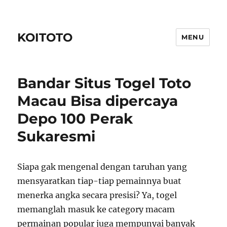
KOITOTO
MENU
Bandar Situs Togel Toto
Macau Bisa dipercaya
Depo 100 Perak
Sukaresmi
Siapa gak mengenal dengan taruhan yang
mensyaratkan tiap-tiap pemainnya buat
menerka angka secara presisi? Ya, togel
memanglah masuk ke category macam
permainan popular juga mempunyai banyak