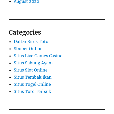
August 2022
Categories
Daftar Situs Toto
Sbobet Online
Situs Live Games Casino
Situs Sabung Ayam
Situs Slot Online
Situs Tembak Ikan
Situs Togel Online
Situs Toto Terbaik