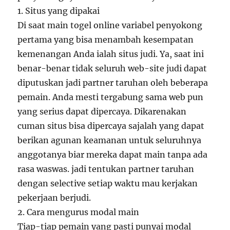
1. Situs yang dipakai
Di saat main togel online variabel penyokong
pertama yang bisa menambah kesempatan
kemenangan Anda ialah situs judi. Ya, saat ini
benar-benar tidak seluruh web-site judi dapat
diputuskan jadi partner taruhan oleh beberapa
pemain. Anda mesti tergabung sama web pun
yang serius dapat dipercaya. Dikarenakan
cuman situs bisa dipercaya sajalah yang dapat
berikan agunan keamanan untuk seluruhnya
anggotanya biar mereka dapat main tanpa ada
rasa waswas. jadi tentukan partner taruhan
dengan selective setiap waktu mau kerjakan
pekerjaan berjudi.
2. Cara mengurus modal main
Tiap-tiap pemain yang pasti punyai modal