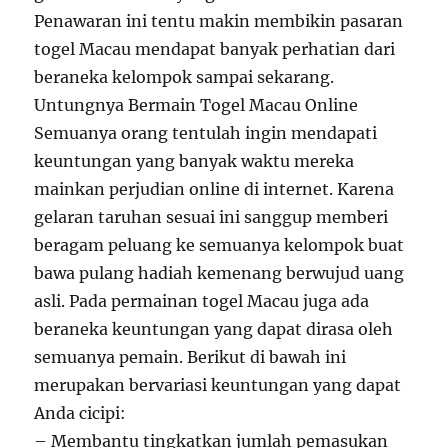
Penawaran ini tentu makin membikin pasaran
togel Macau mendapat banyak perhatian dari
beraneka kelompok sampai sekarang.
Untungnya Bermain Togel Macau Online
Semuanya orang tentulah ingin mendapati
keuntungan yang banyak waktu mereka
mainkan perjudian online di internet. Karena
gelaran taruhan sesuai ini sanggup memberi
beragam peluang ke semuanya kelompok buat
bawa pulang hadiah kemenang berwujud uang
asli. Pada permainan togel Macau juga ada
beraneka keuntungan yang dapat dirasa oleh
semuanya pemain. Berikut di bawah ini
merupakan bervariasi keuntungan yang dapat
Anda cicipi:
– Membantu tingkatkan jumlah pemasukan