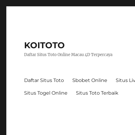
KOITOTO
Daftar Situs Toto Online Macau 4D Terpercaya
Daftar Situs Toto
Sbobet Online
Situs L
Situs Togel Online
Situs Toto Terbaik