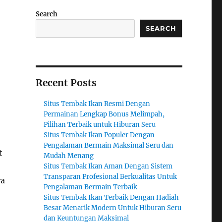
Search
SEARCH
Recent Posts
Situs Tembak Ikan Resmi Dengan
Permainan Lengkap Bonus Melimpah,
Pilihan Terbaik untuk Hiburan Seru
Situs Tembak Ikan Populer Dengan
Pengalaman Bermain Maksimal Seru dan
t
Mudah Menang
Situs Tembak Ikan Aman Dengan Sistem
Transparan Profesional Berkualitas Untuk
ra
Pengalaman Bermain Terbaik
Situs Tembak Ikan Terbaik Dengan Hadiah
Besar Menarik Modern Untuk Hiburan Seru
dan Keuntungan Maksimal