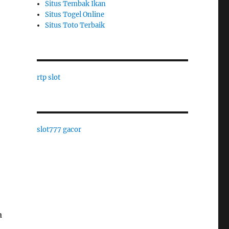
Situs Tembak Ikan
Situs Togel Online
Situs Toto Terbaik
rtp slot
slot777 gacor
a