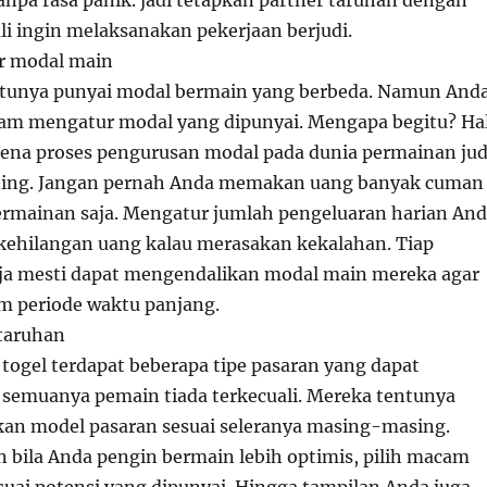
anpa rasa panik. jadi tetapkan partner taruhan dengan
ali ingin melaksanakan pekerjaan berjudi.
r modal main
ntunya punyai modal bermain yang berbeda. Namun And
lam mengatur modal yang dipunyai. Mengapa begitu? Ha
ena proses pengurusan modal pada dunia permainan jud
nting. Jangan pernah Anda memakan uang banyak cuman
rmainan saja. Mengatur jumlah pengeluaran harian An
 kehilangan uang kalau merasakan kekalahan. Tiap
ja mesti dapat mengendalikan modal main mereka agar
m periode waktu panjang.
 taruhan
togel terdapat beberapa tipe pasaran yang dapat
 semuanya pemain tiada terkecuali. Mereka tentunya
an model pasaran sesuai seleranya masing-masing.
bila Anda pengin bermain lebih optimis, pilih macam