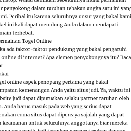
nonstop. Walau demikian sebelumnya mulai permainan
or penyokong dalam taruhan tebakan angka satu ini yan
mi. Perihal itu karena seluruhnya unsur yang bakal kam
ikel ini kali dapat menolong Anda dalam mendapati
main terhebat.
ermainan Togel Online
ka ada faktor-faktor pendukung yang bakal pengaruhi
 online di internet? Apa elemen penyokongnya itu? Baca
ut:
akai
gel online aspek penopang pertama yang bakal
patan kemenangan Anda yaitu situs judi. Ya, waktu ini
bsite judi dapat diputuskan selaku partner taruhan oleh
. Anda harus masuk pada web yang serius dapat
enakan cuma situs dapat dipercaya sajalah yang dapat
 keamanan untuk seluruhnya anggotanya biar mereka