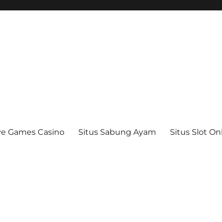
ive Games Casino
Situs Sabung Ayam
Situs Slot On