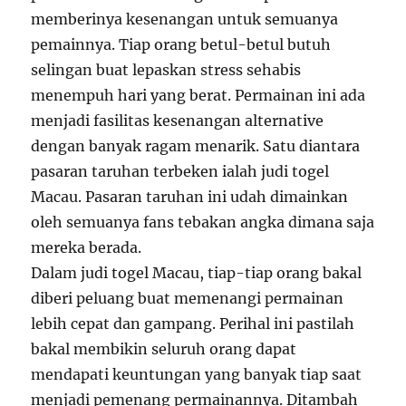
memberinya kesenangan untuk semuanya
pemainnya. Tiap orang betul-betul butuh
selingan buat lepaskan stress sehabis
menempuh hari yang berat. Permainan ini ada
menjadi fasilitas kesenangan alternative
dengan banyak ragam menarik. Satu diantara
pasaran taruhan terbeken ialah judi togel
Macau. Pasaran taruhan ini udah dimainkan
oleh semuanya fans tebakan angka dimana saja
mereka berada.
Dalam judi togel Macau, tiap-tiap orang bakal
diberi peluang buat memenangi permainan
lebih cepat dan gampang. Perihal ini pastilah
bakal membikin seluruh orang dapat
mendapati keuntungan yang banyak tiap saat
menjadi pemenang permainannya. Ditambah