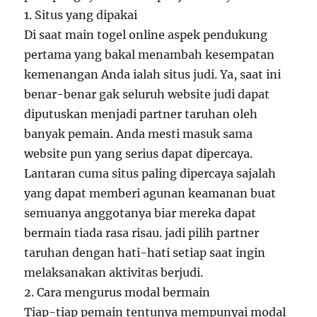
1. Situs yang dipakai
Di saat main togel online aspek pendukung
pertama yang bakal menambah kesempatan
kemenangan Anda ialah situs judi. Ya, saat ini
benar-benar gak seluruh website judi dapat
diputuskan menjadi partner taruhan oleh
banyak pemain. Anda mesti masuk sama
website pun yang serius dapat dipercaya.
Lantaran cuma situs paling dipercaya sajalah
yang dapat memberi agunan keamanan buat
semuanya anggotanya biar mereka dapat
bermain tiada rasa risau. jadi pilih partner
taruhan dengan hati-hati setiap saat ingin
melaksanakan aktivitas berjudi.
2. Cara mengurus modal bermain
Tiap-tiap pemain tentunya mempunyai modal