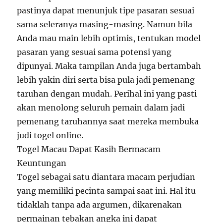
pastinya dapat menunjuk tipe pasaran sesuai
sama seleranya masing-masing. Namun bila
Anda mau main lebih optimis, tentukan model
pasaran yang sesuai sama potensi yang
dipunyai. Maka tampilan Anda juga bertambah
lebih yakin diri serta bisa pula jadi pemenang
taruhan dengan mudah. Perihal ini yang pasti
akan menolong seluruh pemain dalam jadi
pemenang taruhannya saat mereka membuka
judi togel online.
Togel Macau Dapat Kasih Bermacam
Keuntungan
Togel sebagai satu diantara macam perjudian
yang memiliki pecinta sampai saat ini. Hal itu
tidaklah tanpa ada argumen, dikarenakan
permainan tebakan angka ini dapat