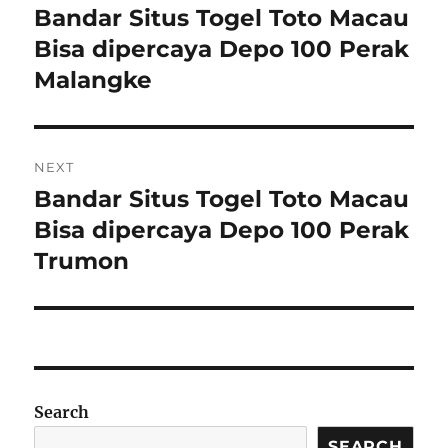
navigation
Bandar Situs Togel Toto Macau
Previous
post:
Bisa dipercaya Depo 100 Perak
Malangke
NEXT
Bandar Situs Togel Toto Macau
Next
post:
Bisa dipercaya Depo 100 Perak
Trumon
Search
SEARCH