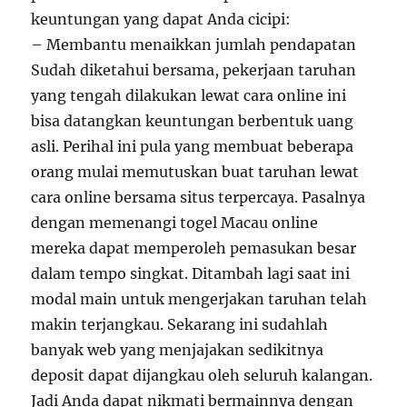
keuntungan yang dapat Anda cicipi:
– Membantu menaikkan jumlah pendapatan
Sudah diketahui bersama, pekerjaan taruhan
yang tengah dilakukan lewat cara online ini
bisa datangkan keuntungan berbentuk uang
asli. Perihal ini pula yang membuat beberapa
orang mulai memutuskan buat taruhan lewat
cara online bersama situs terpercaya. Pasalnya
dengan memenangi togel Macau online
mereka dapat memperoleh pemasukan besar
dalam tempo singkat. Ditambah lagi saat ini
modal main untuk mengerjakan taruhan telah
makin terjangkau. Sekarang ini sudahlah
banyak web yang menjajakan sedikitnya
deposit dapat dijangkau oleh seluruh kalangan.
Jadi Anda dapat nikmati bermainnya dengan