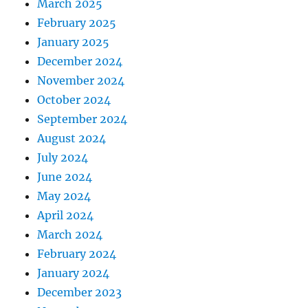
March 2025
February 2025
January 2025
December 2024
November 2024
October 2024
September 2024
August 2024
July 2024
June 2024
May 2024
April 2024
March 2024
February 2024
January 2024
December 2023