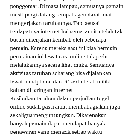
penggemar. Di masa lampau, semuanya pemain
mesti pergi datang tempat agen darat buat
mengerjakan taruhannya. Tapi seusai
terdapatnya internet hal semacam itu telah tak
butuh dikerjakan kembali oleh beberapa
pemain. Karena mereka saat ini bisa bermain
permainan ini lewat cara online tak perlu
melalukannya secara lihat muka. Semuanya
aktivitas taruhan sekarang bisa dijalankan
lewat handphone dan PC serta telah miliki
kaitan di jaringan internet.
Kesibukan taruhan dalam perjudian togel
online sudah pasti amat membahagiakan juga
sekaligus menguntungkan. Dikarenakan
banyak pemain dapat mendapat banyak
penawaran yang menarik setiap waktu