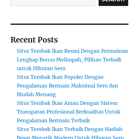
Recent Posts
Situs Tembak Ikan Resmi Dengan Permainan
Lengkap Bonus Melimpah, Pilihan Terbaik
untuk Hiburan Seru
Situs Tembak Ikan Populer Dengan
Pengalaman Bermain Maksimal Seru dan
Mudah Menang
Situs Tembak Ikan Aman Dengan Sistem
Transparan Profesional Berkualitas Untuk
Pengalaman Bermain Terbaik
Situs Tembak Ikan Terbaik Dengan Hadiah
Besar Menarik Modern Untuk Hiburan Seru