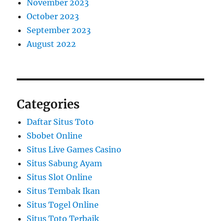
November 2023
October 2023
September 2023
August 2022
Categories
Daftar Situs Toto
Sbobet Online
Situs Live Games Casino
Situs Sabung Ayam
Situs Slot Online
Situs Tembak Ikan
Situs Togel Online
Situs Toto Terbaik