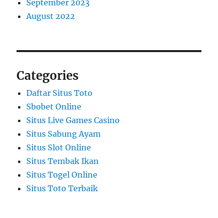
September 2023
August 2022
Categories
Daftar Situs Toto
Sbobet Online
Situs Live Games Casino
Situs Sabung Ayam
Situs Slot Online
Situs Tembak Ikan
Situs Togel Online
Situs Toto Terbaik