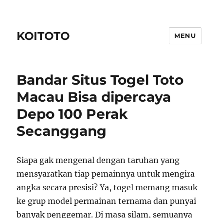
KOITOTO
MENU
Bandar Situs Togel Toto
Macau Bisa dipercaya
Depo 100 Perak
Secanggang
Siapa gak mengenal dengan taruhan yang
mensyaratkan tiap pemainnya untuk mengira
angka secara presisi? Ya, togel memang masuk
ke grup model permainan ternama dan punyai
banyak penggemar. Di masa silam, semuanya