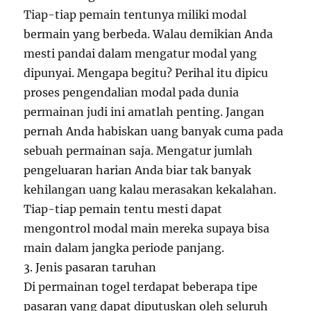
Tiap-tiap pemain tentunya miliki modal
bermain yang berbeda. Walau demikian Anda
mesti pandai dalam mengatur modal yang
dipunyai. Mengapa begitu? Perihal itu dipicu
proses pengendalian modal pada dunia
permainan judi ini amatlah penting. Jangan
pernah Anda habiskan uang banyak cuma pada
sebuah permainan saja. Mengatur jumlah
pengeluaran harian Anda biar tak banyak
kehilangan uang kalau merasakan kekalahan.
Tiap-tiap pemain tentu mesti dapat
mengontrol modal main mereka supaya bisa
main dalam jangka periode panjang.
3. Jenis pasaran taruhan
Di permainan togel terdapat beberapa tipe
pasaran yang dapat diputuskan oleh seluruh