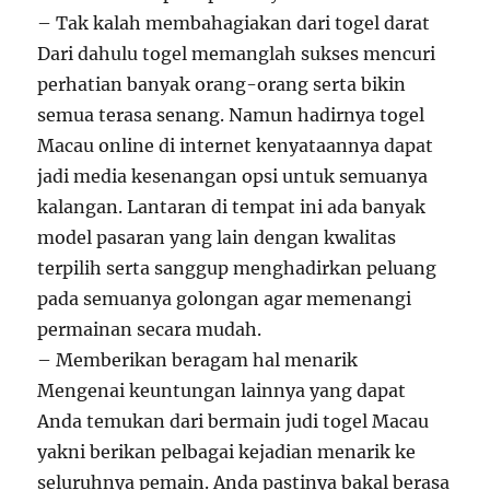
– Tak kalah membahagiakan dari togel darat
Dari dahulu togel memanglah sukses mencuri
perhatian banyak orang-orang serta bikin
semua terasa senang. Namun hadirnya togel
Macau online di internet kenyataannya dapat
jadi media kesenangan opsi untuk semuanya
kalangan. Lantaran di tempat ini ada banyak
model pasaran yang lain dengan kwalitas
terpilih serta sanggup menghadirkan peluang
pada semuanya golongan agar memenangi
permainan secara mudah.
– Memberikan beragam hal menarik
Mengenai keuntungan lainnya yang dapat
Anda temukan dari bermain judi togel Macau
yakni berikan pelbagai kejadian menarik ke
seluruhnya pemain. Anda pastinya bakal berasa