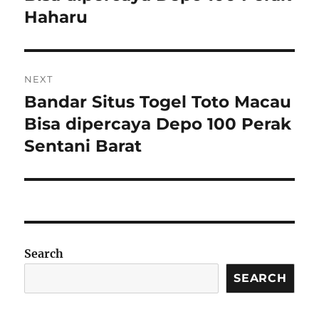
Haharu
NEXT
Bandar Situs Togel Toto Macau
Next
post:
Bisa dipercaya Depo 100 Perak
Sentani Barat
Search
SEARCH