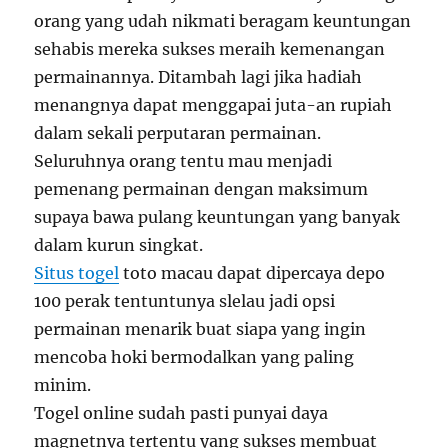
orang yang udah nikmati beragam keuntungan
sehabis mereka sukses meraih kemenangan
permainannya. Ditambah lagi jika hadiah
menangnya dapat menggapai juta-an rupiah
dalam sekali perputaran permainan.
Seluruhnya orang tentu mau menjadi
pemenang permainan dengan maksimum
supaya bawa pulang keuntungan yang banyak
dalam kurun singkat.
Situs togel
toto macau dapat dipercaya depo
100 perak tentuntunya slelau jadi opsi
permainan menarik buat siapa yang ingin
mencoba hoki bermodalkan yang paling
minim.
Togel online sudah pasti punyai daya
magnetnya tertentu yang sukses membuat