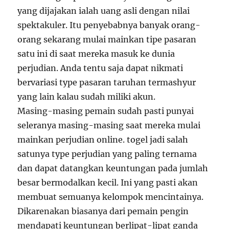
yang dijajakan ialah uang asli dengan nilai
spektakuler. Itu penyebabnya banyak orang-
orang sekarang mulai mainkan tipe pasaran
satu ini di saat mereka masuk ke dunia
perjudian. Anda tentu saja dapat nikmati
bervariasi type pasaran taruhan termashyur
yang lain kalau sudah miliki akun.
Masing-masing pemain sudah pasti punyai
seleranya masing-masing saat mereka mulai
mainkan perjudian online. togel jadi salah
satunya type perjudian yang paling ternama
dan dapat datangkan keuntungan pada jumlah
besar bermodalkan kecil. Ini yang pasti akan
membuat semuanya kelompok mencintainya.
Dikarenakan biasanya dari pemain pengin
mendapati keuntungan berlipat-lipat ganda