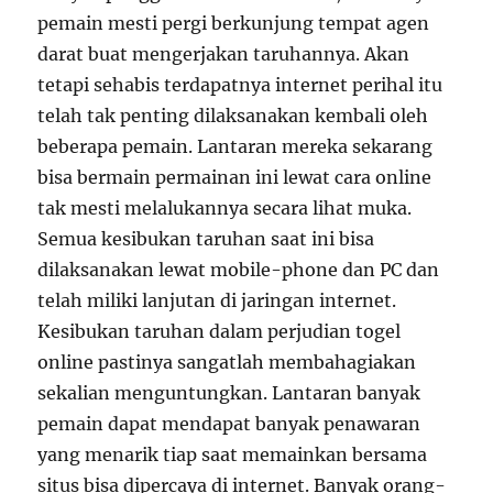
pemain mesti pergi berkunjung tempat agen
darat buat mengerjakan taruhannya. Akan
tetapi sehabis terdapatnya internet perihal itu
telah tak penting dilaksanakan kembali oleh
beberapa pemain. Lantaran mereka sekarang
bisa bermain permainan ini lewat cara online
tak mesti melalukannya secara lihat muka.
Semua kesibukan taruhan saat ini bisa
dilaksanakan lewat mobile-phone dan PC dan
telah miliki lanjutan di jaringan internet.
Kesibukan taruhan dalam perjudian togel
online pastinya sangatlah membahagiakan
sekalian menguntungkan. Lantaran banyak
pemain dapat mendapat banyak penawaran
yang menarik tiap saat memainkan bersama
situs bisa dipercaya di internet. Banyak orang-