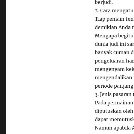
berjudi.
2. Cara mengatu
Tiap pemain ten
demikian Anda m
Mengapa begitu?
dunia judi ini 
banyak cuman d
pengeluaran har
mengenyam kekal
mengendalikan 
periode panjang
3. Jenis pasaran
Pada permainan 
diputuskan oleh
dapat memutusk
Namun apabila A