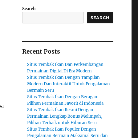
Search
SEARCH
Recent Posts
Situs Tembak Ikan Dan Perkembangan
Permainan Digital Di Era Modern
Situs Tembak Ikan Dengan Tampilan
Modern Dan Interaktif Untuk Pengalaman
Bermain Seru
Situs Tembak Ikan Dengan Beragam
Pilihan Permainan Favorit di Indonesia
sa
Situs Tembak Ikan Resmi Dengan
Permainan Lengkap Bonus Melimpah,
Pilihan Terbaik untuk Hiburan Seru
Situs Tembak Ikan Populer Dengan
Pengalaman Bermain Maksimal Seru dan