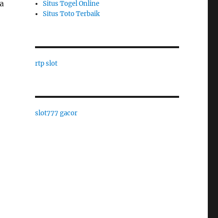
a
Situs Togel Online
Situs Toto Terbaik
rtp slot
slot777 gacor