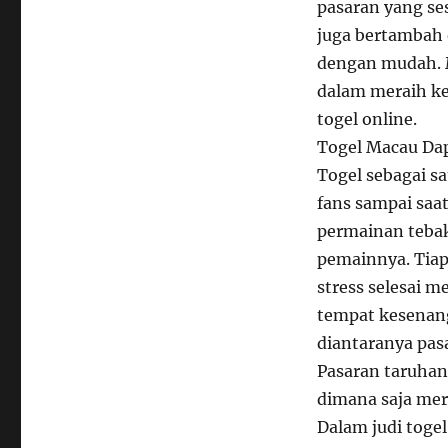
pasaran yang se
juga bertambah 
dengan mudah. M
dalam meraih k
togel online.
Togel Macau Da
Togel sebagai s
fans sampai saat
permainan tebak
pemainnya. Tiap
stress selesai m
tempat kesenang
diantaranya pas
Pasaran taruhan
dimana saja mer
Dalam judi togel