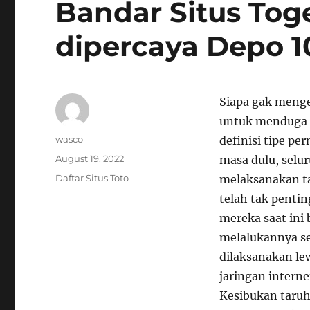
Bandar Situs Tog
dipercaya Depo 1
Siapa gak meng
untuk menduga a
Author
wasco
definisi tipe p
Posted
August 19, 2022
masa dulu, selu
on
Categories
Daftar Situs Toto
melaksanakan tar
telah tak penti
mereka saat ini 
melalukannya se
dilaksanakan le
jaringan interne
Kesibukan taruh