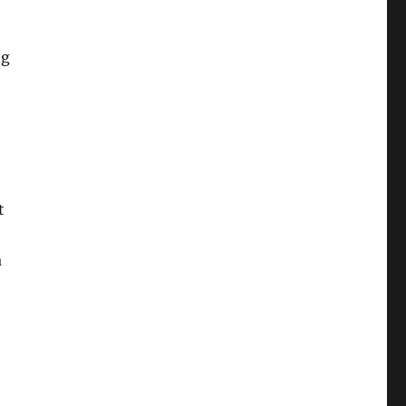
ng
t
a