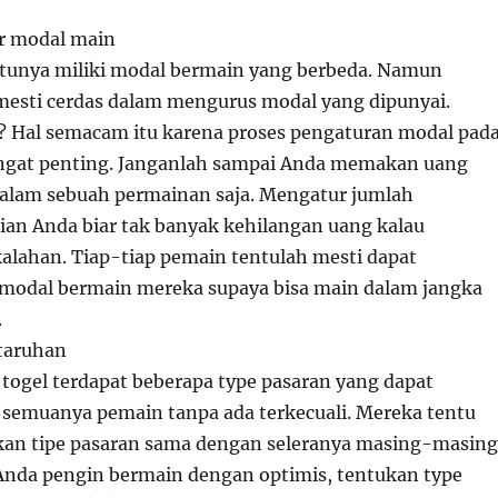
r modal main
tunya miliki modal bermain yang berbeda. Namun
esti cerdas dalam mengurus modal yang dipunyai.
 Hal semacam itu karena proses pengaturan modal pad
sangat penting. Janganlah sampai Anda memakan uang
alam sebuah permainan saja. Mengatur jumlah
ian Anda biar tak banyak kehilangan uang kalau
ahan. Tiap-tiap pemain tentulah mesti dapat
modal bermain mereka supaya bisa main dalam jangka
.
 taruhan
togel terdapat beberapa type pasaran yang dapat
 semuanya pemain tanpa ada terkecuali. Mereka tentu
an tipe pasaran sama dengan seleranya masing-masing
nda pengin bermain dengan optimis, tentukan type