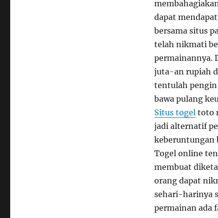
membahagiakan 
dapat mendapat
bersama situs p
telah nikmati b
permainannya. 
juta-an rupiah 
tentulah pengin
bawa pulang keu
Situs togel
toto 
jadi alternatif
keberuntungan 
Togel online t
membuat diketah
orang dapat nik
sehari-harinya
permainan ada f