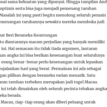
suai sama kekuatan yang dipunyai. Hingga tampilan And
optimis serta bisa juga menjadi pemenang taruhan
asalah ini yang pasti begitu menolong seluruh pemain
emenangan taruhannya sewaktu mereka membuka judi
pat Beri Beraneka Keuntungan
atu diantaranya macam perjudian yang banyak memiliki
 ini. Hal semacam itu tidak tiada argumen, lantaran
an angka ini bisa berikan kesenangan buat seluruhnya
 orang benar-benar perlu kesenangan untuk lepaskan
enjalankan hari yang berat. Permainan ini ada sebagai
an pilihan dengan beraneka varian menarik. Satu
aran taruhan terbeken merupakan judi togel Macau.
 ini telah dimainkan oleh seluruh pecinta tebakan angka
eka berada.
 Macau, tiap-tiap orang akan diberi peluang untuk