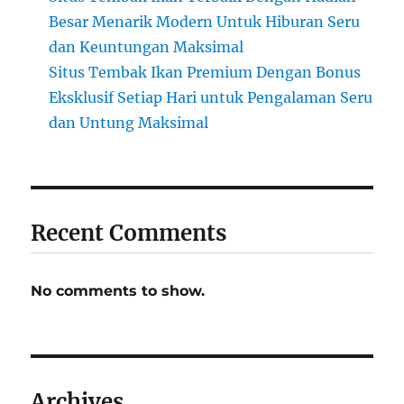
Besar Menarik Modern Untuk Hiburan Seru
dan Keuntungan Maksimal
Situs Tembak Ikan Premium Dengan Bonus
Eksklusif Setiap Hari untuk Pengalaman Seru
dan Untung Maksimal
Recent Comments
No comments to show.
Archives