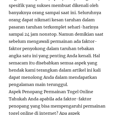
spesifik yang sukses membuat dikenali oleh
banyaknya orang sampai saat ini. Seluruhnya
orang dapat nikmati kesan taruhan dalam
pasaran taruhan terkomplet sehari-harinya
sampai 24 jam nonstop. Namun demikian saat
sebelum mengawali permainan ada faktor-
faktor penyokong dalam taruhan tebakan
angka satu ini yang penting Anda kenali. Hal
semacam itu disebabkan semua aspek yang
hendak kami terangkan dalam artikel ini kali
dapat menolong Anda dalam mendapatkan
pengalaman main terunggul.
Aspek Penopang Permainan Togel Online
Tahukah Anda apabila ada faktor-faktor
penopang yang bisa mempengaruhi permainan
togel online di internet? Apa aspek