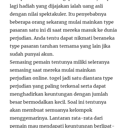
lagi hadiah yang dijajakan ialah uang asli
dengan nilai spektakuler. Itu penyebabnya
beberapa orang sekarang mulai mainkan type
pasaran satu ini di saat mereka masuk ke dunia
perjudian. Anda tentu dapat nikmati beraneka
type pasaran taruhan ternama yang lain jika
sudah punyai akun.
Semasing pemain tentunya miliki seleranya
semasing saat mereka mulai mainkan
perjudian online. togel jadi satu diantara type
perjudian yang paling terkenal serta dapat
menghadirkan keuntungan dengan jumlah
besar bermodalkan kecil. Soal ini tentunya
akan membuat semuanya kelompok
menggemarinya. Lantaran rata-rata dari
pemain mau mendapati keuntungan berlipat-