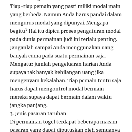
Tiap-tiap pemain yang pasti miliki modal main
yang berbeda. Namun Anda harus pandai dalam
mengurus modal yang dipunyai. Mengapa
begitu? Hal itu dipicu proses pengaturan modal
pada dunia permainan judi ini terlalu penting.
Janganlah sampai Anda menggunakan uang
banyak cuma pada suatu permainan saja.
Mengatur jumlah pengeluaran harian Anda
supaya tak banyak kehilangan uang jika
mengenyam kekalahan. Tiap pemain tentu saja
harus dapat mengontrol modal bermain
mereka supaya dapat bermain dalam waktu
jangka panjang.
3. Jenis pasaran taruhan
Di permainan togel terdapat beberapa macam
pasaran yang dapat diputuskan oleh semuanya