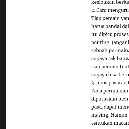
kesibukan berjud
2. Cara mengur
Tiap pemain yan
harus pandai da
itu dipicu pros
penting. Janga
sebuah permaina
supaya tak bany
tiap pemain ten
supaya bisa ber
3. Jenis pasaran
Pada permainan 
diputuskan oleh
pasti dapat me
masing. Namun d
tentukan macam 