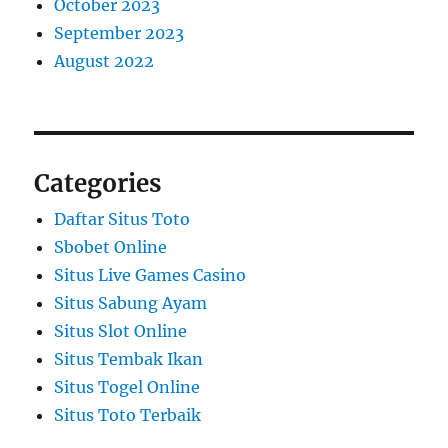
October 2023
September 2023
August 2022
Categories
Daftar Situs Toto
Sbobet Online
Situs Live Games Casino
Situs Sabung Ayam
Situs Slot Online
Situs Tembak Ikan
Situs Togel Online
Situs Toto Terbaik