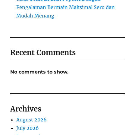
Pengalaman Bermain Maksimal Seru dan
Mudah Menang
Recent Comments
No comments to show.
Archives
August 2026
July 2026