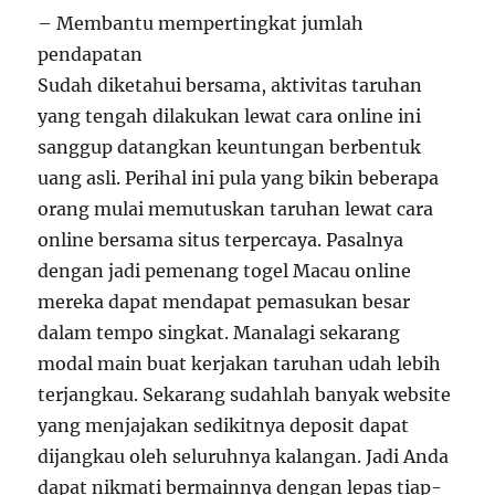
– Membantu mempertingkat jumlah
pendapatan
Sudah diketahui bersama, aktivitas taruhan
yang tengah dilakukan lewat cara online ini
sanggup datangkan keuntungan berbentuk
uang asli. Perihal ini pula yang bikin beberapa
orang mulai memutuskan taruhan lewat cara
online bersama situs terpercaya. Pasalnya
dengan jadi pemenang togel Macau online
mereka dapat mendapat pemasukan besar
dalam tempo singkat. Manalagi sekarang
modal main buat kerjakan taruhan udah lebih
terjangkau. Sekarang sudahlah banyak website
yang menjajakan sedikitnya deposit dapat
dijangkau oleh seluruhnya kalangan. Jadi Anda
dapat nikmati bermainnya dengan lepas tiap-