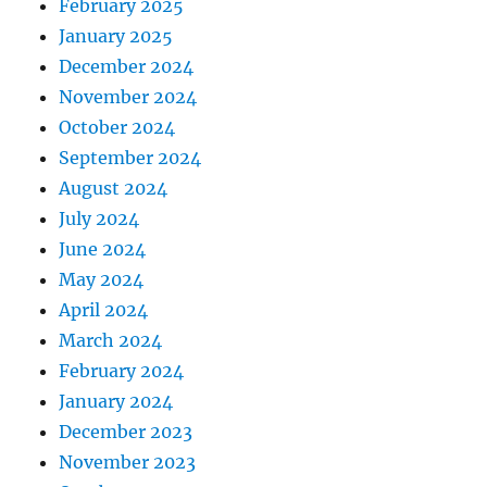
February 2025
January 2025
December 2024
November 2024
October 2024
September 2024
August 2024
July 2024
June 2024
May 2024
April 2024
March 2024
February 2024
January 2024
December 2023
November 2023