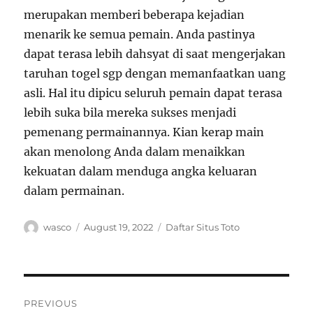
merupakan memberi beberapa kejadian
menarik ke semua pemain. Anda pastinya
dapat terasa lebih dahsyat di saat mengerjakan
taruhan togel sgp dengan memanfaatkan uang
asli. Hal itu dipicu seluruh pemain dapat terasa
lebih suka bila mereka sukses menjadi
pemenang permainannya. Kian kerap main
akan menolong Anda dalam menaikkan
kekuatan dalam menduga angka keluaran
dalam permainan.
Author
Posted
Categories
wasco
August 19, 2022
Daftar Situs Toto
on
Post
PREVIOUS