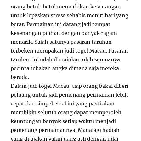
orang betul-betul memerlukan kesenangan
untuk lepaskan stress sehabis meniti hari yang
berat. Permainan ini datang jadi tempat
kesenangan pilihan dengan banyak ragam
menarik. Salah satunya pasaran taruhan
terbeken merupakan judi togel Macau. Pasaran
taruhan ini udah dimainkan oleh semuanya
pecinta tebakan angka dimana saja mereka
berada.
Dalam judi togel Macau, tiap orang bakal diberi
peluang untuk jadi pemenang permainan lebih
cepat dan simpel. Soal ini yang pasti akan
membikin seluruh orang dapat memperoleh
keuntungan banyak setiap waktu menjadi
pemenang permainannya. Manalagi hadiah
yang dijajakan yakni uang asli dengan nilai