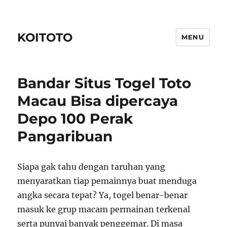
KOITOTO
MENU
Bandar Situs Togel Toto
Macau Bisa dipercaya
Depo 100 Perak
Pangaribuan
Siapa gak tahu dengan taruhan yang
menyaratkan tiap pemainnya buat menduga
angka secara tepat? Ya, togel benar-benar
masuk ke grup macam permainan terkenal
serta punyai banyak penggemar. Di masa