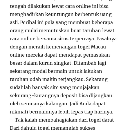
tengah dilakukan lewat cara online ini bisa
menghadirkan keuntungan berbentuk uang
asli. Perihal ini pula yang membuat beberapa
orang mulai memutuskan buat taruhan lewat
cara online bersama situs terpercaya. Pasalnya
dengan meraih kemenangan togel Macau
online mereka dapat mendapat pemasukan
besar dalam kurun singkat. Ditambah lagi
sekarang modal bermain untuk lakukan
taruhan udah makin terjangkau. Sekarang
sudahlah banyak site yang menjajakan
sekurang-kurangnya deposit bisa dijangkau
oleh semuanya kalangan. Jadi Anda dapat
nikmati bermainnya lebih lepas tiap harinya.
– Tak kalah membahagiakan dari togel darat
Dari dahulu togel memanglah sukses