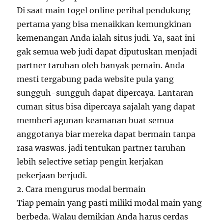
Di saat main togel online perihal pendukung
pertama yang bisa menaikkan kemungkinan
kemenangan Anda ialah situs judi. Ya, saat ini
gak semua web judi dapat diputuskan menjadi
partner taruhan oleh banyak pemain. Anda
mesti tergabung pada website pula yang
sungguh-sungguh dapat dipercaya. Lantaran
cuman situs bisa dipercaya sajalah yang dapat
memberi agunan keamanan buat semua
anggotanya biar mereka dapat bermain tanpa
rasa waswas. jadi tentukan partner taruhan
lebih selective setiap pengin kerjakan
pekerjaan berjudi.
2. Cara mengurus modal bermain
Tiap pemain yang pasti miliki modal main yang
berbeda. Walau demikian Anda harus cerdas