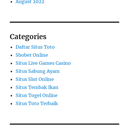
August 2022
Categories
Daftar Situs Toto
Sbobet Online
Situs Live Games Casino
Situs Sabung Ayam
Situs Slot Online
Situs Tembak Ikan
Situs Togel Online
Situs Toto Terbaik