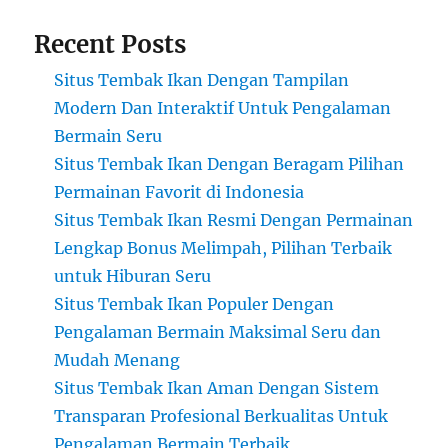
Recent Posts
Situs Tembak Ikan Dengan Tampilan
Modern Dan Interaktif Untuk Pengalaman
Bermain Seru
Situs Tembak Ikan Dengan Beragam Pilihan
Permainan Favorit di Indonesia
Situs Tembak Ikan Resmi Dengan Permainan
Lengkap Bonus Melimpah, Pilihan Terbaik
untuk Hiburan Seru
Situs Tembak Ikan Populer Dengan
Pengalaman Bermain Maksimal Seru dan
Mudah Menang
Situs Tembak Ikan Aman Dengan Sistem
Transparan Profesional Berkualitas Untuk
Pengalaman Bermain Terbaik