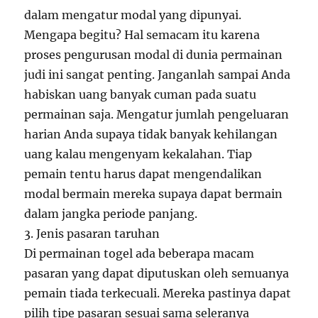
dalam mengatur modal yang dipunyai.
Mengapa begitu? Hal semacam itu karena
proses pengurusan modal di dunia permainan
judi ini sangat penting. Janganlah sampai Anda
habiskan uang banyak cuman pada suatu
permainan saja. Mengatur jumlah pengeluaran
harian Anda supaya tidak banyak kehilangan
uang kalau mengenyam kekalahan. Tiap
pemain tentu harus dapat mengendalikan
modal bermain mereka supaya dapat bermain
dalam jangka periode panjang.
3. Jenis pasaran taruhan
Di permainan togel ada beberapa macam
pasaran yang dapat diputuskan oleh semuanya
pemain tiada terkecuali. Mereka pastinya dapat
pilih tipe pasaran sesuai sama seleranya