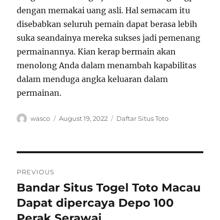
dengan memakai uang asli. Hal semacam itu
disebabkan seluruh pemain dapat berasa lebih
suka seandainya mereka sukses jadi pemenang
permainannya. Kian kerap bermain akan
menolong Anda dalam menambah kapabilitas
dalam menduga angka keluaran dalam
permainan.
Author
Posted
Categories
wasco
August 19, 2022
Daftar Situs Toto
on
Post
PREVIOUS
navigation
Bandar Situs Togel Toto Macau
Previous
post:
Dapat dipercaya Depo 100
Perak Serawai