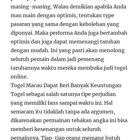
masing-masing. Walau demikian apabila Anda
mau main dengan optimis, tentukan type
pasaran yang sama dengan kebolehan yang
dipunyai. Maka performa Anda juga bertambah
optimis dan juga dapat memenangi taruhan
dengan mudah. Ini yang pasti akan menolong
seluruh pemain dalam jadi pemenang
taruhannya waktu mereka membuka judi togel
online.
Togel Macau Dapat Beri Banyak Keuntungan
Togel sebagai salah satunya tipe perjudian
yang memiliki fans sampai waktu ini. Hal
semacam itu tidaklah tanpa ada argumen,
dikarenakan permainan tebakan angka ini bisa
memberi kesenangan untuk seluruh
pemainnya. Tiap-tiap orang memang butuh