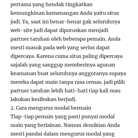
pertama yang hendak tingkatkan
kemungkinan kemenangan Anda yaitu situs
judi. Ya, saat ini benar-benar gak seluruhnya
web-site judi dapat diputuskan menjadi
partner taruhan oleh beberapa pemain. Anda
mesti masuk pada web yang serius dapat
dipercaya. Karena cuma situs paling dipercaya
sajalah yang sanggup memberinya agunan
keamanan buat seluruhnya anggotanya supaya
mereka dapat main tanpa rasa cemas. jadi pilih
partner taruhan lebih hati-hati tiap kali mau
lakukan kesibukan berjudi.
2. Cara mengurus modal bermain
Tiap-tiap pemain yang pasti punyai modal
main yang berlainan. Namun demikian Anda
mesti pandai dalam mengurus modal yang