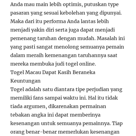
Anda mau main lebih optimis, putuskan type
pasaran yang sesuai kebolehan yang dipunyai.
Maka dari itu performa Anda lantas lebih
menjadi yakin diri serta juga dapat menjadi
pemenang taruhan dengan mudah. Masalah ini
yang pasti sangat menolong semuanya pemain
dalam meraih kemenangan taruhannya saat
mereka membuka judi togel online.
Togel Macau Dapat Kasih Beraneka
Keuntungan
Togel adalah satu diantara tipe perjudian yang
memiliki fans sampai waktu ini. Hal itu tidak
tiada argumen, dikarenakan permainan
tebakan angka ini dapat memberinya
kesenangan untuk semuanya pemainnya. Tiap
orang benar-benar memerlukan kesenangan