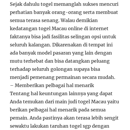
Sejak dahulu togel memanglah sukses mencuri
perhatian banyak orang-orang serta membuat
semua terasa senang. Walau demikian
kedatangan togel Macau online di internet
faktanya bisa jadi fasilitas selingan opsi untuk
seluruh kalangan. Dikarenakan di tempat ini
ada banyak model pasaran yang lain dengan
mutu terhebat dan bisa datangkan peluang
terhadap seluruh golongan supaya bisa
menjadi pemenang permainan secara mudah.
– Memberikan pelbagai hal menarik
Tentang hal keuntungan lainnya yang dapat
Anda temukan dari main judi togel Macau yaitu
berikan pelbagai hal menarik pada semua
pemain. Anda pastinya akan terasa lebih sengit
sewaktu lakukan taruhan togel sgp dengan