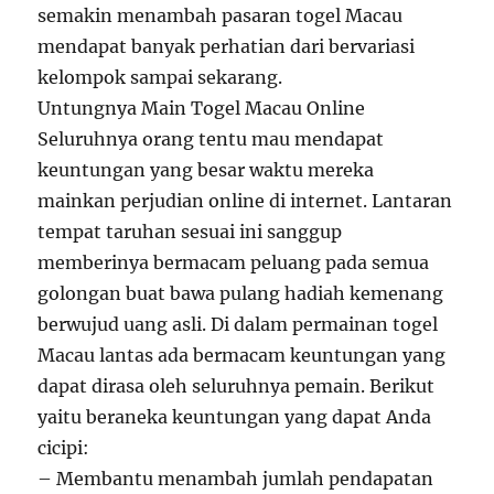
semakin menambah pasaran togel Macau
mendapat banyak perhatian dari bervariasi
kelompok sampai sekarang.
Untungnya Main Togel Macau Online
Seluruhnya orang tentu mau mendapat
keuntungan yang besar waktu mereka
mainkan perjudian online di internet. Lantaran
tempat taruhan sesuai ini sanggup
memberinya bermacam peluang pada semua
golongan buat bawa pulang hadiah kemenang
berwujud uang asli. Di dalam permainan togel
Macau lantas ada bermacam keuntungan yang
dapat dirasa oleh seluruhnya pemain. Berikut
yaitu beraneka keuntungan yang dapat Anda
cicipi:
– Membantu menambah jumlah pendapatan