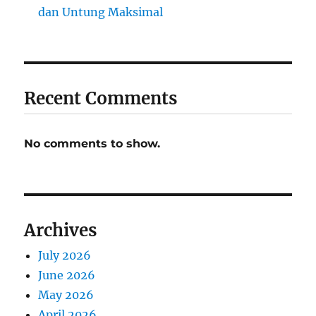
dan Untung Maksimal
Recent Comments
No comments to show.
Archives
July 2026
June 2026
May 2026
April 2026