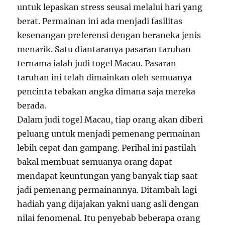
untuk lepaskan stress seusai melalui hari yang
berat. Permainan ini ada menjadi fasilitas
kesenangan preferensi dengan beraneka jenis
menarik. Satu diantaranya pasaran taruhan
ternama ialah judi togel Macau. Pasaran
taruhan ini telah dimainkan oleh semuanya
pencinta tebakan angka dimana saja mereka
berada.
Dalam judi togel Macau, tiap orang akan diberi
peluang untuk menjadi pemenang permainan
lebih cepat dan gampang. Perihal ini pastilah
bakal membuat semuanya orang dapat
mendapat keuntungan yang banyak tiap saat
jadi pemenang permainannya. Ditambah lagi
hadiah yang dijajakan yakni uang asli dengan
nilai fenomenal. Itu penyebab beberapa orang