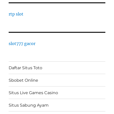
rtp slot
slot777 gacor
Daftar Situs Toto
Sbobet Online
Situs Live Games Casino
Situs Sabung Ayam