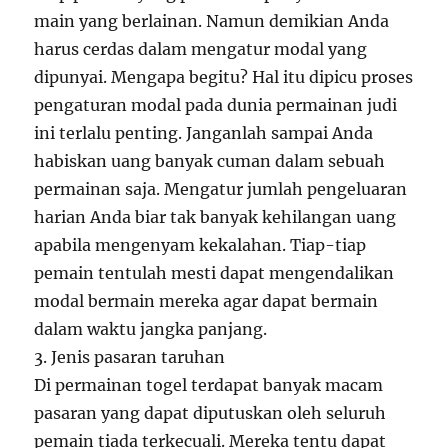
main yang berlainan. Namun demikian Anda
harus cerdas dalam mengatur modal yang
dipunyai. Mengapa begitu? Hal itu dipicu proses
pengaturan modal pada dunia permainan judi
ini terlalu penting. Janganlah sampai Anda
habiskan uang banyak cuman dalam sebuah
permainan saja. Mengatur jumlah pengeluaran
harian Anda biar tak banyak kehilangan uang
apabila mengenyam kekalahan. Tiap-tiap
pemain tentulah mesti dapat mengendalikan
modal bermain mereka agar dapat bermain
dalam waktu jangka panjang.
3. Jenis pasaran taruhan
Di permainan togel terdapat banyak macam
pasaran yang dapat diputuskan oleh seluruh
pemain tiada terkecuali. Mereka tentu dapat