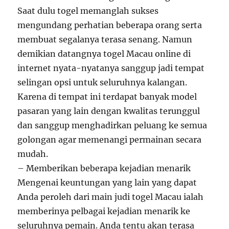
Saat dulu togel memanglah sukses
mengundang perhatian beberapa orang serta
membuat segalanya terasa senang. Namun
demikian datangnya togel Macau online di
internet nyata-nyatanya sanggup jadi tempat
selingan opsi untuk seluruhnya kalangan.
Karena di tempat ini terdapat banyak model
pasaran yang lain dengan kwalitas terunggul
dan sanggup menghadirkan peluang ke semua
golongan agar memenangi permainan secara
mudah.
– Memberikan beberapa kejadian menarik
Mengenai keuntungan yang lain yang dapat
Anda peroleh dari main judi togel Macau ialah
memberinya pelbagai kejadian menarik ke
seluruhnya pemain. Anda tentu akan terasa