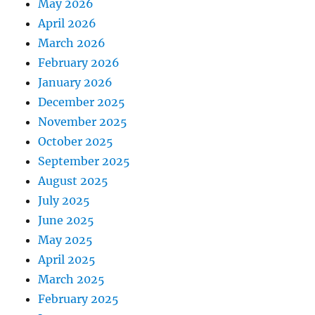
May 2026
April 2026
March 2026
February 2026
January 2026
December 2025
November 2025
October 2025
September 2025
August 2025
July 2025
June 2025
May 2025
April 2025
March 2025
February 2025