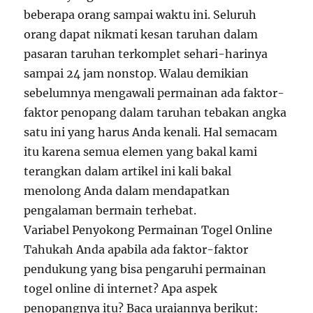
beberapa orang sampai waktu ini. Seluruh
orang dapat nikmati kesan taruhan dalam
pasaran taruhan terkomplet sehari-harinya
sampai 24 jam nonstop. Walau demikian
sebelumnya mengawali permainan ada faktor-
faktor penopang dalam taruhan tebakan angka
satu ini yang harus Anda kenali. Hal semacam
itu karena semua elemen yang bakal kami
terangkan dalam artikel ini kali bakal
menolong Anda dalam mendapatkan
pengalaman bermain terhebat.
Variabel Penyokong Permainan Togel Online
Tahukah Anda apabila ada faktor-faktor
pendukung yang bisa pengaruhi permainan
togel online di internet? Apa aspek
penopangnya itu? Baca uraiannya berikut: