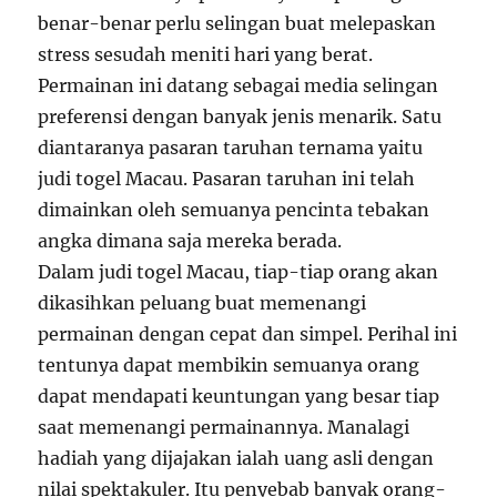
benar-benar perlu selingan buat melepaskan
stress sesudah meniti hari yang berat.
Permainan ini datang sebagai media selingan
preferensi dengan banyak jenis menarik. Satu
diantaranya pasaran taruhan ternama yaitu
judi togel Macau. Pasaran taruhan ini telah
dimainkan oleh semuanya pencinta tebakan
angka dimana saja mereka berada.
Dalam judi togel Macau, tiap-tiap orang akan
dikasihkan peluang buat memenangi
permainan dengan cepat dan simpel. Perihal ini
tentunya dapat membikin semuanya orang
dapat mendapati keuntungan yang besar tiap
saat memenangi permainannya. Manalagi
hadiah yang dijajakan ialah uang asli dengan
nilai spektakuler. Itu penyebab banyak orang-