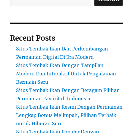
Recent Posts
Situs Tembak Ikan Dan Perkembangan
Permainan Digital Di Era Modern
Situs Tembak Ikan Dengan Tampilan
Modern Dan Interaktif Untuk Pengalaman
Bermain Seru
Situs Tembak Ikan Dengan Beragam Pilihan
Permainan Favorit di Indonesia
Situs Tembak Ikan Resmi Dengan Permainan
Lengkap Bonus Melimpah, Pilihan Terbaik
untuk Hiburan Seru
Situs Tembak Ikan Populer Dengan