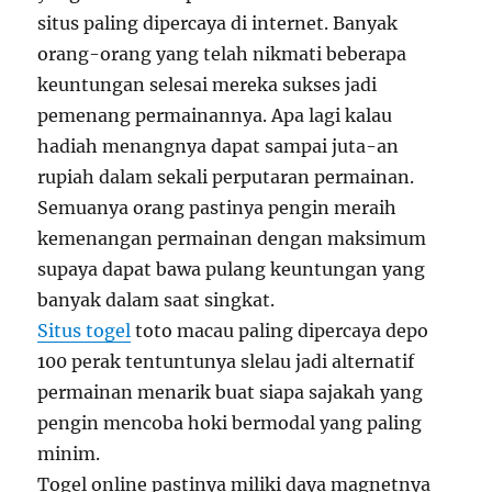
situs paling dipercaya di internet. Banyak
orang-orang yang telah nikmati beberapa
keuntungan selesai mereka sukses jadi
pemenang permainannya. Apa lagi kalau
hadiah menangnya dapat sampai juta-an
rupiah dalam sekali perputaran permainan.
Semuanya orang pastinya pengin meraih
kemenangan permainan dengan maksimum
supaya dapat bawa pulang keuntungan yang
banyak dalam saat singkat.
Situs togel
toto macau paling dipercaya depo
100 perak tentuntunya slelau jadi alternatif
permainan menarik buat siapa sajakah yang
pengin mencoba hoki bermodal yang paling
minim.
Togel online pastinya miliki daya magnetnya