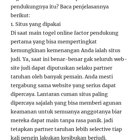
pendukungnya itu? Baca penjelasannya
berikut:
1. Situs yang dipakai
Di saat main togel online factor pendukung
pertama yang bisa mempertingkat
kemungkinan kemenangan Anda ialah situs
judi. Ya, saat ini benar-benar gak seluruh web-
site judi dapat diputuskan selaku partner
taruhan oleh banyak pemain. Anda mesti
tergabung sama website yang serius dapat
dipercaya. Lantaran cuman situs paling
dipercaya sajalah yang bisa memberi agunan
keamanan untuk semuanya anggotanya biar
mereka dapat main tanpa rasa panik. jadi
tetapkan partner taruhan lebih selective tiap
kali pengin lakukan kesibukan berjudi.