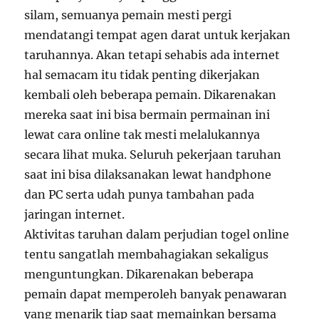
silam, semuanya pemain mesti pergi
mendatangi tempat agen darat untuk kerjakan
taruhannya. Akan tetapi sehabis ada internet
hal semacam itu tidak penting dikerjakan
kembali oleh beberapa pemain. Dikarenakan
mereka saat ini bisa bermain permainan ini
lewat cara online tak mesti melalukannya
secara lihat muka. Seluruh pekerjaan taruhan
saat ini bisa dilaksanakan lewat handphone
dan PC serta udah punya tambahan pada
jaringan internet.
Aktivitas taruhan dalam perjudian togel online
tentu sangatlah membahagiakan sekaligus
menguntungkan. Dikarenakan beberapa
pemain dapat memperoleh banyak penawaran
yang menarik tiap saat memainkan bersama