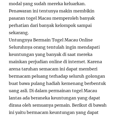
modal yang sudah mereka keluarkan.
Penawaran ini tentunya makin membikin
pasaran togel Macau memperoleh banyak
perhatian dari banyak kelompok sampai
sekarang.
Untungnya Bermain Togel Macau Online
Seluruhnya orang tentulah ingin mendapati
keuntungan yang banyak di saat mereka
mainkan perjudian online di internet. Karena
arena taruhan semacam ini dapat memberi
bermacam peluang terhadap seluruh golongan
buat bawa pulang hadiah kemenang berbentuk
uang asli. Di dalam permainan togel Macau
lantas ada beraneka keuntungan yang dapat
dirasa oleh semuanya pemain. Berikut di bawah
ini yaitu bermacam keuntungan yang dapat