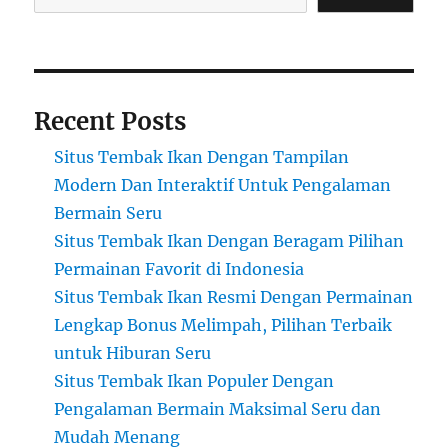
Recent Posts
Situs Tembak Ikan Dengan Tampilan
Modern Dan Interaktif Untuk Pengalaman
Bermain Seru
Situs Tembak Ikan Dengan Beragam Pilihan
Permainan Favorit di Indonesia
Situs Tembak Ikan Resmi Dengan Permainan
Lengkap Bonus Melimpah, Pilihan Terbaik
untuk Hiburan Seru
Situs Tembak Ikan Populer Dengan
Pengalaman Bermain Maksimal Seru dan
Mudah Menang