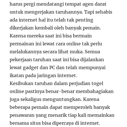
harus pergi mendatangi tempat agen darat
untuk mengerjakan taruhannya. Tapi sehabis
ada internet hal itu telah tak penting
dikerjakan kembali oleh banyak pemain.
Karena mereka saat ini bisa bermain
permainan ini lewat cara online tak perlu
melalukannya secara lihat muka. Semua
pekerjaan taruhan saat ini bisa dijalankan
lewat gadget dan PC dan telah mempunyai
ikatan pada jaringan internet.
Kesibukan taruhan dalam perjudian togel
online pastinya benar-benar membahagiakan
juga sekaligus menguntungkan. Karena
beberapa pemain dapat memperoleh banyak
penawaran yang menarik tiap kali memainkan
bersama situs bisa dipercaya di internet.