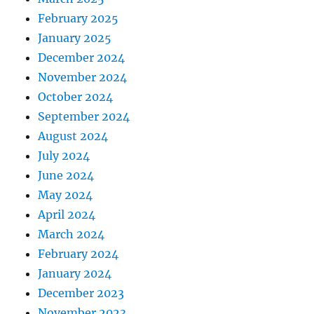
February 2025
January 2025
December 2024
November 2024
October 2024
September 2024
August 2024
July 2024
June 2024
May 2024
April 2024
March 2024
February 2024
January 2024
December 2023
November 2023