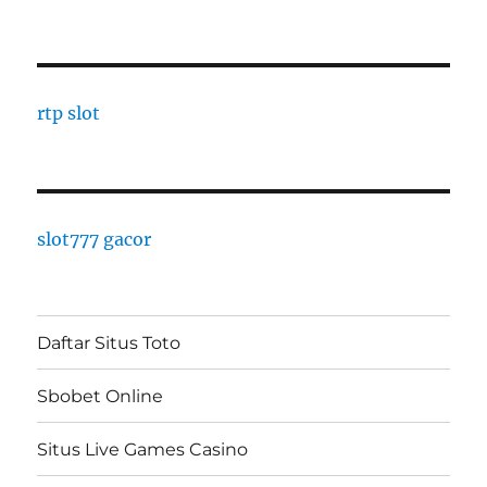
rtp slot
slot777 gacor
Daftar Situs Toto
Sbobet Online
Situs Live Games Casino