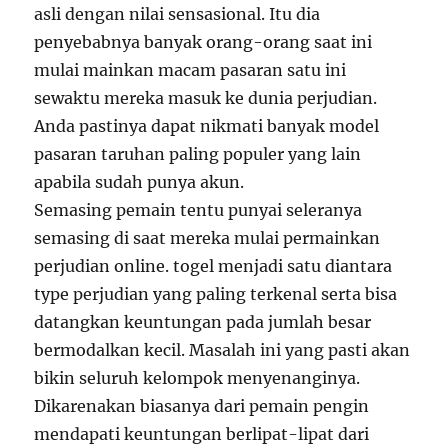
asli dengan nilai sensasional. Itu dia
penyebabnya banyak orang-orang saat ini
mulai mainkan macam pasaran satu ini
sewaktu mereka masuk ke dunia perjudian.
Anda pastinya dapat nikmati banyak model
pasaran taruhan paling populer yang lain
apabila sudah punya akun.
Semasing pemain tentu punyai seleranya
semasing di saat mereka mulai permainkan
perjudian online. togel menjadi satu diantara
type perjudian yang paling terkenal serta bisa
datangkan keuntungan pada jumlah besar
bermodalkan kecil. Masalah ini yang pasti akan
bikin seluruh kelompok menyenanginya.
Dikarenakan biasanya dari pemain pengin
mendapati keuntungan berlipat-lipat dari