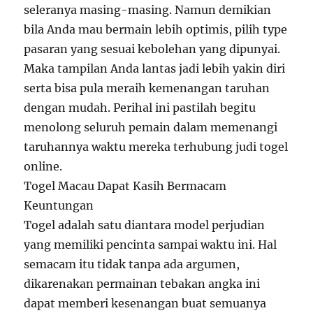
seleranya masing-masing. Namun demikian
bila Anda mau bermain lebih optimis, pilih type
pasaran yang sesuai kebolehan yang dipunyai.
Maka tampilan Anda lantas jadi lebih yakin diri
serta bisa pula meraih kemenangan taruhan
dengan mudah. Perihal ini pastilah begitu
menolong seluruh pemain dalam memenangi
taruhannya waktu mereka terhubung judi togel
online.
Togel Macau Dapat Kasih Bermacam
Keuntungan
Togel adalah satu diantara model perjudian
yang memiliki pencinta sampai waktu ini. Hal
semacam itu tidak tanpa ada argumen,
dikarenakan permainan tebakan angka ini
dapat memberi kesenangan buat semuanya