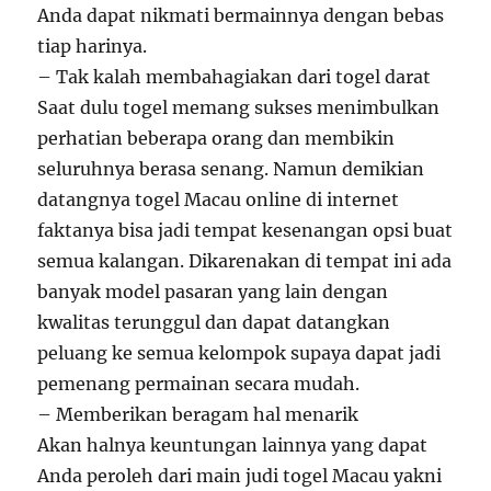
Anda dapat nikmati bermainnya dengan bebas
tiap harinya.
– Tak kalah membahagiakan dari togel darat
Saat dulu togel memang sukses menimbulkan
perhatian beberapa orang dan membikin
seluruhnya berasa senang. Namun demikian
datangnya togel Macau online di internet
faktanya bisa jadi tempat kesenangan opsi buat
semua kalangan. Dikarenakan di tempat ini ada
banyak model pasaran yang lain dengan
kwalitas terunggul dan dapat datangkan
peluang ke semua kelompok supaya dapat jadi
pemenang permainan secara mudah.
– Memberikan beragam hal menarik
Akan halnya keuntungan lainnya yang dapat
Anda peroleh dari main judi togel Macau yakni