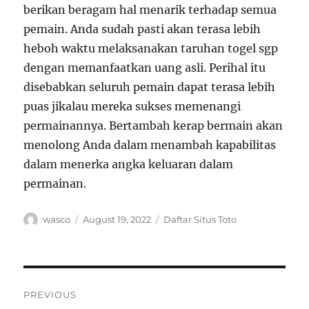
berikan beragam hal menarik terhadap semua
pemain. Anda sudah pasti akan terasa lebih
heboh waktu melaksanakan taruhan togel sgp
dengan memanfaatkan uang asli. Perihal itu
disebabkan seluruh pemain dapat terasa lebih
puas jikalau mereka sukses memenangi
permainannya. Bertambah kerap bermain akan
menolong Anda dalam menambah kapabilitas
dalam menerka angka keluaran dalam
permainan.
Author
Posted
Categories
wasco
August 19, 2022
Daftar Situs Toto
on
Post
PREVIOUS