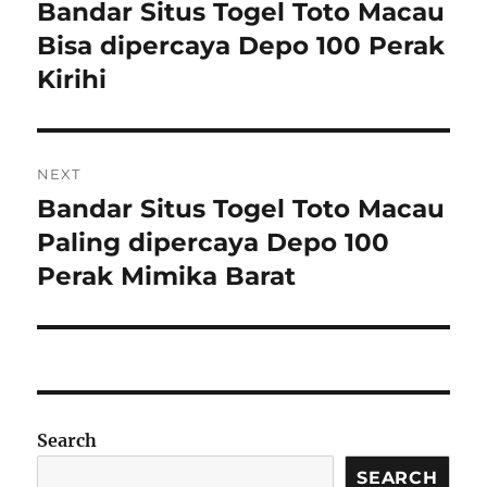
navigation
Bandar Situs Togel Toto Macau
Previous
post:
Bisa dipercaya Depo 100 Perak
Kirihi
NEXT
Bandar Situs Togel Toto Macau
Next
post:
Paling dipercaya Depo 100
Perak Mimika Barat
Search
SEARCH