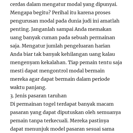
cerdas dalam mengatur modal yang dipunyai.
Mengapa begitu? Perihal itu karena proses
pengurusan modal pada dunia judi ini amatlah
penting. Janganlah sampai Anda memakan
uang banyak cuman pada sebuah permainan
saja. Mengatur jumlah pengeluaran harian
Anda biar tak banyak kehilangan uang kalau
mengenyam kekalahan. Tiap pemain tentu saja
mesti dapat mengontrol modal bermain
mereka agar dapat bermain dalam periode
waktu panjang.
3. Jenis pasaran taruhan
Di permainan togel terdapat banyak macam
pasaran yang dapat diputuskan oleh semuanya
pemain tanpa terkecuali. Mereka pastinya
dapat menunjuk model pasaran sesuai sama