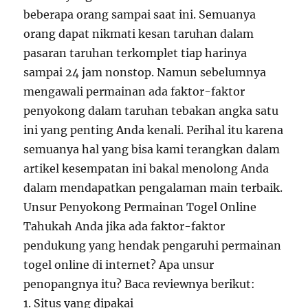
beberapa orang sampai saat ini. Semuanya
orang dapat nikmati kesan taruhan dalam
pasaran taruhan terkomplet tiap harinya
sampai 24 jam nonstop. Namun sebelumnya
mengawali permainan ada faktor-faktor
penyokong dalam taruhan tebakan angka satu
ini yang penting Anda kenali. Perihal itu karena
semuanya hal yang bisa kami terangkan dalam
artikel kesempatan ini bakal menolong Anda
dalam mendapatkan pengalaman main terbaik.
Unsur Penyokong Permainan Togel Online
Tahukah Anda jika ada faktor-faktor
pendukung yang hendak pengaruhi permainan
togel online di internet? Apa unsur
penopangnya itu? Baca reviewnya berikut:
1. Situs yang dipakai