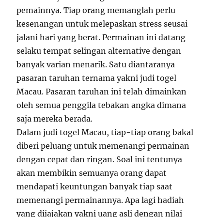
pemainnya. Tiap orang memanglah perlu
kesenangan untuk melepaskan stress seusai
jalani hari yang berat. Permainan ini datang
selaku tempat selingan alternative dengan
banyak varian menarik. Satu diantaranya
pasaran taruhan ternama yakni judi togel
Macau. Pasaran taruhan ini telah dimainkan
oleh semua penggila tebakan angka dimana
saja mereka berada.
Dalam judi togel Macau, tiap-tiap orang bakal
diberi peluang untuk memenangi permainan
dengan cepat dan ringan. Soal ini tentunya
akan membikin semuanya orang dapat
mendapati keuntungan banyak tiap saat
memenangi permainannya. Apa lagi hadiah
yang dijajakan yakni uang asli dengan nilai