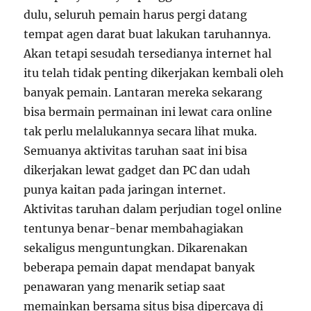
dulu, seluruh pemain harus pergi datang
tempat agen darat buat lakukan taruhannya.
Akan tetapi sesudah tersedianya internet hal
itu telah tidak penting dikerjakan kembali oleh
banyak pemain. Lantaran mereka sekarang
bisa bermain permainan ini lewat cara online
tak perlu melalukannya secara lihat muka.
Semuanya aktivitas taruhan saat ini bisa
dikerjakan lewat gadget dan PC dan udah
punya kaitan pada jaringan internet.
Aktivitas taruhan dalam perjudian togel online
tentunya benar-benar membahagiakan
sekaligus menguntungkan. Dikarenakan
beberapa pemain dapat mendapat banyak
penawaran yang menarik setiap saat
memainkan bersama situs bisa dipercaya di