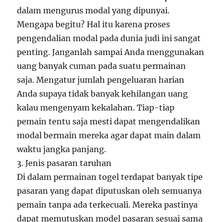
dalam mengurus modal yang dipunyai.
Mengapa begitu? Hal itu karena proses
pengendalian modal pada dunia judi ini sangat
penting. Janganlah sampai Anda menggunakan
uang banyak cuman pada suatu permainan
saja. Mengatur jumlah pengeluaran harian
Anda supaya tidak banyak kehilangan uang
kalau mengenyam kekalahan. Tiap-tiap
pemain tentu saja mesti dapat mengendalikan
modal bermain mereka agar dapat main dalam
waktu jangka panjang.
3. Jenis pasaran taruhan
Di dalam permainan togel terdapat banyak tipe
pasaran yang dapat diputuskan oleh semuanya
pemain tanpa ada terkecuali. Mereka pastinya
dapat memutuskan model pasaran sesuai sama