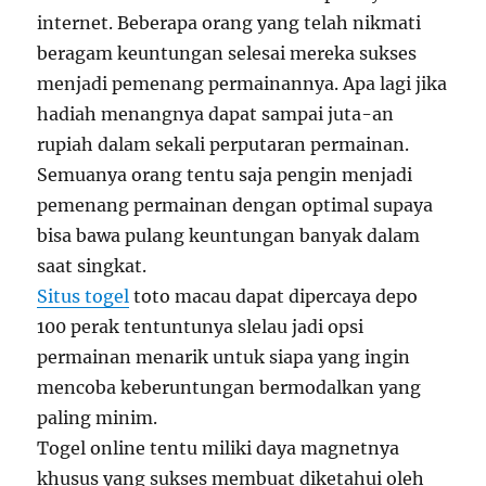
internet. Beberapa orang yang telah nikmati
beragam keuntungan selesai mereka sukses
menjadi pemenang permainannya. Apa lagi jika
hadiah menangnya dapat sampai juta-an
rupiah dalam sekali perputaran permainan.
Semuanya orang tentu saja pengin menjadi
pemenang permainan dengan optimal supaya
bisa bawa pulang keuntungan banyak dalam
saat singkat.
Situs togel
toto macau dapat dipercaya depo
100 perak tentuntunya slelau jadi opsi
permainan menarik untuk siapa yang ingin
mencoba keberuntungan bermodalkan yang
paling minim.
Togel online tentu miliki daya magnetnya
khusus yang sukses membuat diketahui oleh