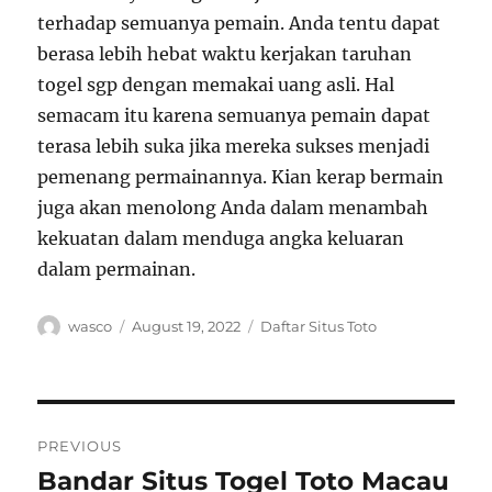
terhadap semuanya pemain. Anda tentu dapat
berasa lebih hebat waktu kerjakan taruhan
togel sgp dengan memakai uang asli. Hal
semacam itu karena semuanya pemain dapat
terasa lebih suka jika mereka sukses menjadi
pemenang permainannya. Kian kerap bermain
juga akan menolong Anda dalam menambah
kekuatan dalam menduga angka keluaran
dalam permainan.
Author
Posted
Categories
wasco
August 19, 2022
Daftar Situs Toto
on
Post
PREVIOUS
navigation
Bandar Situs Togel Toto Macau
Previous