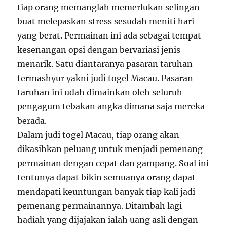
tiap orang memanglah memerlukan selingan
buat melepaskan stress sesudah meniti hari
yang berat. Permainan ini ada sebagai tempat
kesenangan opsi dengan bervariasi jenis
menarik. Satu diantaranya pasaran taruhan
termashyur yakni judi togel Macau. Pasaran
taruhan ini udah dimainkan oleh seluruh
pengagum tebakan angka dimana saja mereka
berada.
Dalam judi togel Macau, tiap orang akan
dikasihkan peluang untuk menjadi pemenang
permainan dengan cepat dan gampang. Soal ini
tentunya dapat bikin semuanya orang dapat
mendapati keuntungan banyak tiap kali jadi
pemenang permainannya. Ditambah lagi
hadiah yang dijajakan ialah uang asli dengan