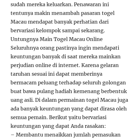
sudah mereka keluarkan. Penawaran ini
tentunya makin menambah pasaran togel
Macau mendapat banyak perhatian dari
bervariasi kelompok sampai sekarang.
Untungnya Main Togel Macau Online
Seluruhnya orang pastinya ingin mendapati
keuntungan banyak di saat mereka mainkan
perjudian online di internet. Karena gelaran
taruhan sesuai ini dapat memberinya
bermacam peluang terhadap seluruh golongan
buat bawa pulang hadiah kemenang berbentuk
uang asli. Di dalam permainan togel Macau juga
ada banyak keuntungan yang dapat dirasa oleh
semua pemain. Berikut yaitu bervariasi
keuntungan yang dapat Anda rasakan:
– Membantu menaikkan jumlah pemasukan