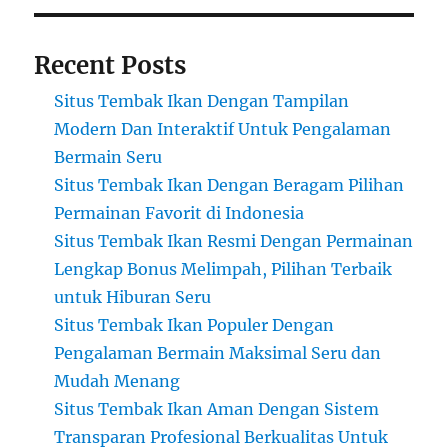
Recent Posts
Situs Tembak Ikan Dengan Tampilan
Modern Dan Interaktif Untuk Pengalaman
Bermain Seru
Situs Tembak Ikan Dengan Beragam Pilihan
Permainan Favorit di Indonesia
Situs Tembak Ikan Resmi Dengan Permainan
Lengkap Bonus Melimpah, Pilihan Terbaik
untuk Hiburan Seru
Situs Tembak Ikan Populer Dengan
Pengalaman Bermain Maksimal Seru dan
Mudah Menang
Situs Tembak Ikan Aman Dengan Sistem
Transparan Profesional Berkualitas Untuk