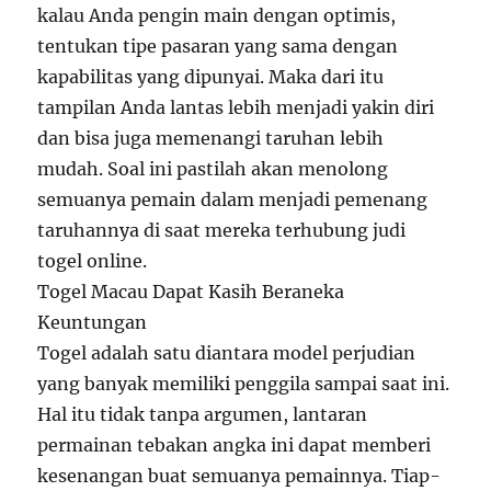
kalau Anda pengin main dengan optimis,
tentukan tipe pasaran yang sama dengan
kapabilitas yang dipunyai. Maka dari itu
tampilan Anda lantas lebih menjadi yakin diri
dan bisa juga memenangi taruhan lebih
mudah. Soal ini pastilah akan menolong
semuanya pemain dalam menjadi pemenang
taruhannya di saat mereka terhubung judi
togel online.
Togel Macau Dapat Kasih Beraneka
Keuntungan
Togel adalah satu diantara model perjudian
yang banyak memiliki penggila sampai saat ini.
Hal itu tidak tanpa argumen, lantaran
permainan tebakan angka ini dapat memberi
kesenangan buat semuanya pemainnya. Tiap-