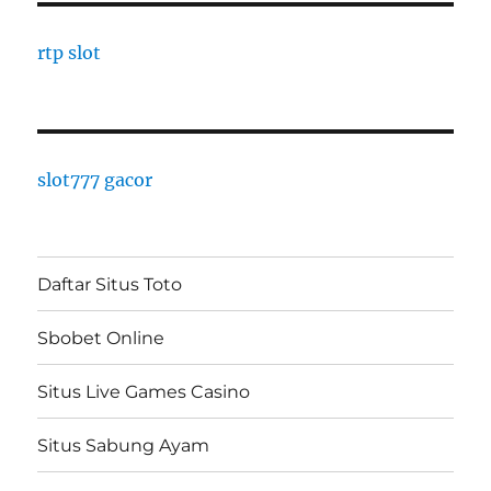
rtp slot
slot777 gacor
Daftar Situs Toto
Sbobet Online
Situs Live Games Casino
Situs Sabung Ayam