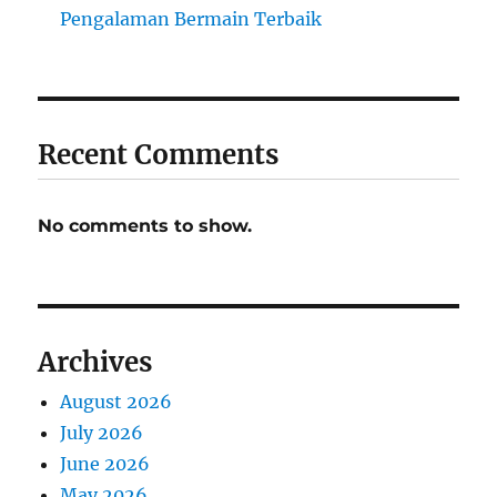
Pengalaman Bermain Terbaik
Recent Comments
No comments to show.
Archives
August 2026
July 2026
June 2026
May 2026