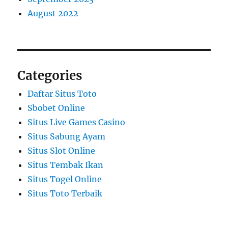
August 2022
Categories
Daftar Situs Toto
Sbobet Online
Situs Live Games Casino
Situs Sabung Ayam
Situs Slot Online
Situs Tembak Ikan
Situs Togel Online
Situs Toto Terbaik