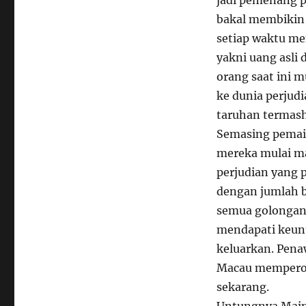
jadi pemenang p
bakal membikin
setiap waktu me
yakni uang asli
orang saat ini 
ke dunia perjudi
taruhan termashy
Semasing pemai
mereka mulai ma
perjudian yang
dengan jumlah be
semua golongan
mendapati keunt
keluarkan. Pena
Macau memperol
sekarang.