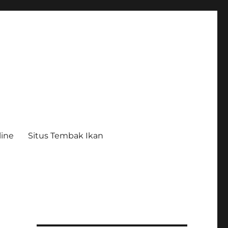
line
Situs Tembak Ikan