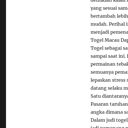
demikian kalau 
yang sesuai sam
bertambah lebih
mudah. Perihal
menjadi pemena
Togel Macau Da
Togel sebagai s
sampai saat ini
permainan teba
semuanya pemai
lepaskan stress 
datang selaku m
Satu diantarany
Pasaran taruhan
angka dimana sa
Dalam judi togel