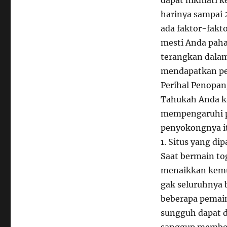
dapat nikmati k
harinya sampai 
ada faktor-fakt
mesti Anda paha
terangkan dalam
mendapatkan pe
Perihal Penopan
Tahukah Anda ka
mempengaruhi pe
penyokongnya it
1. Situs yang dip
Saat bermain to
menaikkan kemun
gak seluruhnya b
beberapa pemain
sungguh dapat di