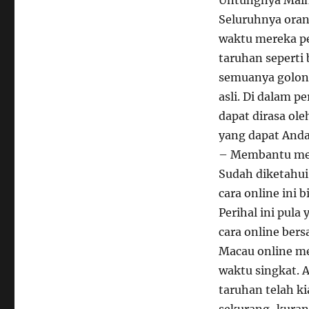
Untungnya Main
Seluruhnya ora
waktu mereka pe
taruhan seperti
semuanya golon
asli. Di dalam 
dapat dirasa ol
yang dapat Anda 
– Membantu me
Sudah diketahui
cara online ini
Perihal ini pula
cara online ber
Macau online m
waktu singkat. 
taruhan telah ki