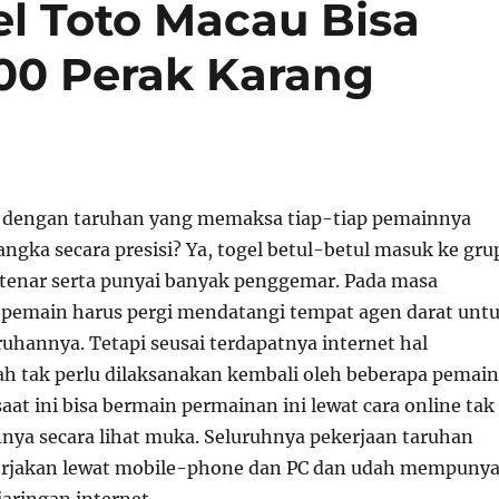
el Toto Macau Bisa
00 Perak Karang
u dengan taruhan yang memaksa tiap-tiap pemainnya
ngka secara presisi? Ya, togel betul-betul masuk ke gru
tenar serta punyai banyak penggemar. Pada masa
 pemain harus pergi mendatangi tempat agen darat unt
uhannya. Tetapi seusai terdapatnya internet hal
ah tak perlu dilaksanakan kembali oleh beberapa pemain
at ini bisa bermain permainan ini lewat cara online tak
nya secara lihat muka. Seluruhnya pekerjaan taruhan
ikerjakan lewat mobile-phone dan PC dan udah mempunya