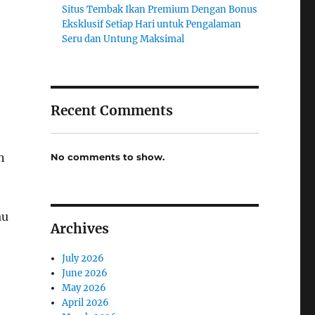
Situs Tembak Ikan Premium Dengan Bonus
Eksklusif Setiap Hari untuk Pengalaman
Seru dan Untung Maksimal
Recent Comments
n
No comments to show.
au
Archives
July 2026
June 2026
May 2026
April 2026