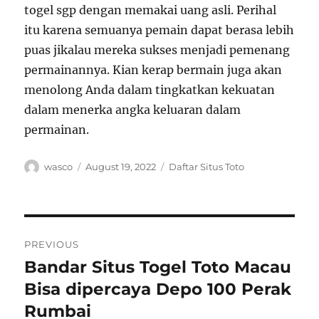
togel sgp dengan memakai uang asli. Perihal
itu karena semuanya pemain dapat berasa lebih
puas jikalau mereka sukses menjadi pemenang
permainannya. Kian kerap bermain juga akan
menolong Anda dalam tingkatkan kekuatan
dalam menerka angka keluaran dalam
permainan.
Author
Posted
Categories
wasco
August 19, 2022
Daftar Situs Toto
on
Post
PREVIOUS
navigation
Bandar Situs Togel Toto Macau
Previous
post:
Bisa dipercaya Depo 100 Perak
Rumbai