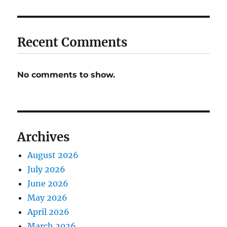
Recent Comments
No comments to show.
Archives
August 2026
July 2026
June 2026
May 2026
April 2026
March 2026