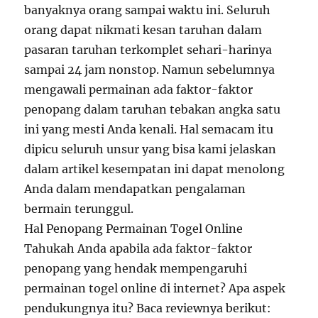
banyaknya orang sampai waktu ini. Seluruh
orang dapat nikmati kesan taruhan dalam
pasaran taruhan terkomplet sehari-harinya
sampai 24 jam nonstop. Namun sebelumnya
mengawali permainan ada faktor-faktor
penopang dalam taruhan tebakan angka satu
ini yang mesti Anda kenali. Hal semacam itu
dipicu seluruh unsur yang bisa kami jelaskan
dalam artikel kesempatan ini dapat menolong
Anda dalam mendapatkan pengalaman
bermain terunggul.
Hal Penopang Permainan Togel Online
Tahukah Anda apabila ada faktor-faktor
penopang yang hendak mempengaruhi
permainan togel online di internet? Apa aspek
pendukungnya itu? Baca reviewnya berikut: