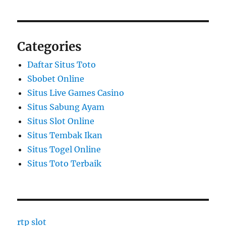
Categories
Daftar Situs Toto
Sbobet Online
Situs Live Games Casino
Situs Sabung Ayam
Situs Slot Online
Situs Tembak Ikan
Situs Togel Online
Situs Toto Terbaik
rtp slot