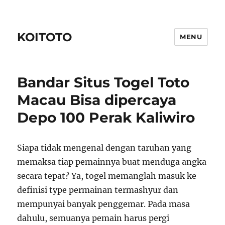
KOITOTO
MENU
Bandar Situs Togel Toto
Macau Bisa dipercaya
Depo 100 Perak Kaliwiro
Siapa tidak mengenal dengan taruhan yang
memaksa tiap pemainnya buat menduga angka
secara tepat? Ya, togel memanglah masuk ke
definisi type permainan termashyur dan
mempunyai banyak penggemar. Pada masa
dahulu, semuanya pemain harus pergi