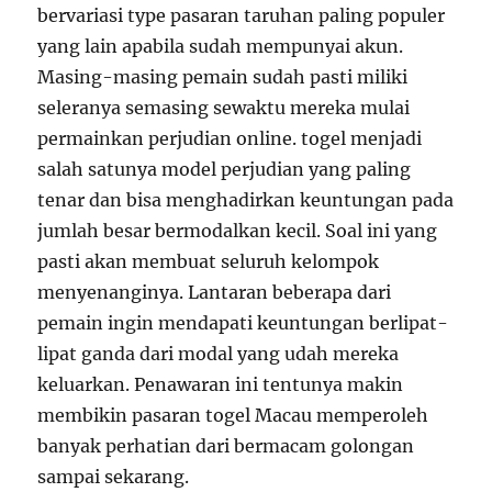
bervariasi type pasaran taruhan paling populer
yang lain apabila sudah mempunyai akun.
Masing-masing pemain sudah pasti miliki
seleranya semasing sewaktu mereka mulai
permainkan perjudian online. togel menjadi
salah satunya model perjudian yang paling
tenar dan bisa menghadirkan keuntungan pada
jumlah besar bermodalkan kecil. Soal ini yang
pasti akan membuat seluruh kelompok
menyenanginya. Lantaran beberapa dari
pemain ingin mendapati keuntungan berlipat-
lipat ganda dari modal yang udah mereka
keluarkan. Penawaran ini tentunya makin
membikin pasaran togel Macau memperoleh
banyak perhatian dari bermacam golongan
sampai sekarang.