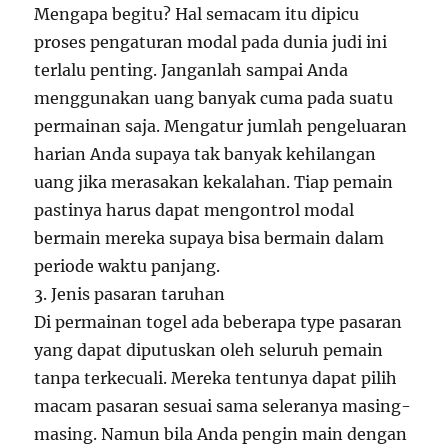
Mengapa begitu? Hal semacam itu dipicu
proses pengaturan modal pada dunia judi ini
terlalu penting. Janganlah sampai Anda
menggunakan uang banyak cuma pada suatu
permainan saja. Mengatur jumlah pengeluaran
harian Anda supaya tak banyak kehilangan
uang jika merasakan kekalahan. Tiap pemain
pastinya harus dapat mengontrol modal
bermain mereka supaya bisa bermain dalam
periode waktu panjang.
3. Jenis pasaran taruhan
Di permainan togel ada beberapa type pasaran
yang dapat diputuskan oleh seluruh pemain
tanpa terkecuali. Mereka tentunya dapat pilih
macam pasaran sesuai sama seleranya masing-
masing. Namun bila Anda pengin main dengan