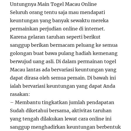
Untungnya Main Togel Macau Online
Seluruh orang tentu saja mau mendapati
keuntungan yang banyak sewaktu mereka
permainkan perjudian online di internet.
Karena gelaran taruhan seperti berikut
sanggup berikan bermacam peluang ke semua
golongan buat bawa pulang hadiah kemenang
berwujud uang asli. Di dalam permainan togel
Macau lantas ada bervariasi keuntungan yang
dapat dirasa oleh semua pemain. Di bawah ini
ialah bervariasi keuntungan yang dapat Anda
rasakan:
– Membantu tingkatkan jumlah pendapatan
Sudah diketahui bersama, aktivitas taruhan
yang tengah dilakukan lewat cara online ini
sanggup menghadirkan keuntungan berbentuk