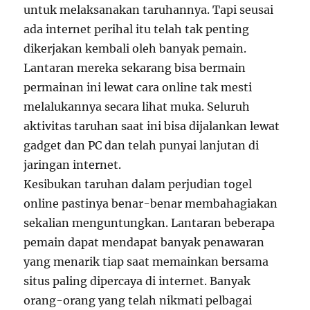
untuk melaksanakan taruhannya. Tapi seusai
ada internet perihal itu telah tak penting
dikerjakan kembali oleh banyak pemain.
Lantaran mereka sekarang bisa bermain
permainan ini lewat cara online tak mesti
melalukannya secara lihat muka. Seluruh
aktivitas taruhan saat ini bisa dijalankan lewat
gadget dan PC dan telah punyai lanjutan di
jaringan internet.
Kesibukan taruhan dalam perjudian togel
online pastinya benar-benar membahagiakan
sekalian menguntungkan. Lantaran beberapa
pemain dapat mendapat banyak penawaran
yang menarik tiap saat memainkan bersama
situs paling dipercaya di internet. Banyak
orang-orang yang telah nikmati pelbagai