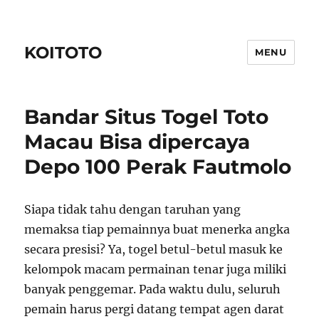
KOITOTO
MENU
Bandar Situs Togel Toto
Macau Bisa dipercaya
Depo 100 Perak Fautmolo
Siapa tidak tahu dengan taruhan yang
memaksa tiap pemainnya buat menerka angka
secara presisi? Ya, togel betul-betul masuk ke
kelompok macam permainan tenar juga miliki
banyak penggemar. Pada waktu dulu, seluruh
pemain harus pergi datang tempat agen darat