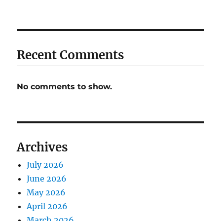
Recent Comments
No comments to show.
Archives
July 2026
June 2026
May 2026
April 2026
March 2026