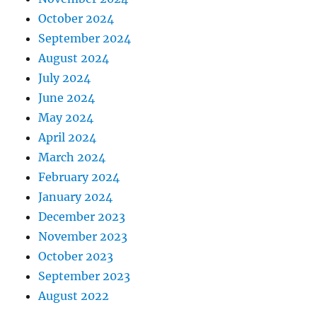
October 2024
September 2024
August 2024
July 2024
June 2024
May 2024
April 2024
March 2024
February 2024
January 2024
December 2023
November 2023
October 2023
September 2023
August 2022