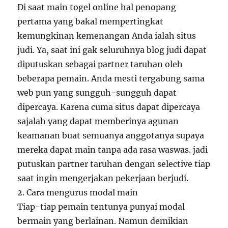
Di saat main togel online hal penopang
pertama yang bakal mempertingkat
kemungkinan kemenangan Anda ialah situs
judi. Ya, saat ini gak seluruhnya blog judi dapat
diputuskan sebagai partner taruhan oleh
beberapa pemain. Anda mesti tergabung sama
web pun yang sungguh-sungguh dapat
dipercaya. Karena cuma situs dapat dipercaya
sajalah yang dapat memberinya agunan
keamanan buat semuanya anggotanya supaya
mereka dapat main tanpa ada rasa waswas. jadi
putuskan partner taruhan dengan selective tiap
saat ingin mengerjakan pekerjaan berjudi.
2. Cara mengurus modal main
Tiap-tiap pemain tentunya punyai modal
bermain yang berlainan. Namun demikian