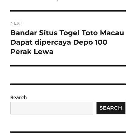
NEXT
Bandar Situs Togel Toto Macau
Next
post:
Dapat dipercaya Depo 100
Perak Lewa
Search
SEARCH