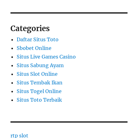
Categories
Daftar Situs Toto
Sbobet Online
Situs Live Games Casino
Situs Sabung Ayam
Situs Slot Online
Situs Tembak Ikan
Situs Togel Online
Situs Toto Terbaik
rtp slot