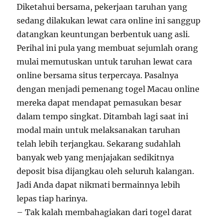
Diketahui bersama, pekerjaan taruhan yang
sedang dilakukan lewat cara online ini sanggup
datangkan keuntungan berbentuk uang asli.
Perihal ini pula yang membuat sejumlah orang
mulai memutuskan untuk taruhan lewat cara
online bersama situs terpercaya. Pasalnya
dengan menjadi pemenang togel Macau online
mereka dapat mendapat pemasukan besar
dalam tempo singkat. Ditambah lagi saat ini
modal main untuk melaksanakan taruhan
telah lebih terjangkau. Sekarang sudahlah
banyak web yang menjajakan sedikitnya
deposit bisa dijangkau oleh seluruh kalangan.
Jadi Anda dapat nikmati bermainnya lebih
lepas tiap harinya.
– Tak kalah membahagiakan dari togel darat