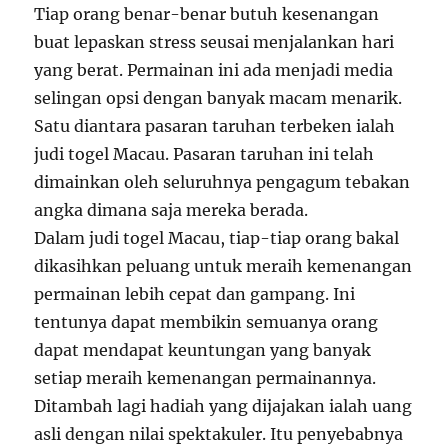
Tiap orang benar-benar butuh kesenangan
buat lepaskan stress seusai menjalankan hari
yang berat. Permainan ini ada menjadi media
selingan opsi dengan banyak macam menarik.
Satu diantara pasaran taruhan terbeken ialah
judi togel Macau. Pasaran taruhan ini telah
dimainkan oleh seluruhnya pengagum tebakan
angka dimana saja mereka berada.
Dalam judi togel Macau, tiap-tiap orang bakal
dikasihkan peluang untuk meraih kemenangan
permainan lebih cepat dan gampang. Ini
tentunya dapat membikin semuanya orang
dapat mendapat keuntungan yang banyak
setiap meraih kemenangan permainannya.
Ditambah lagi hadiah yang dijajakan ialah uang
asli dengan nilai spektakuler. Itu penyebabnya