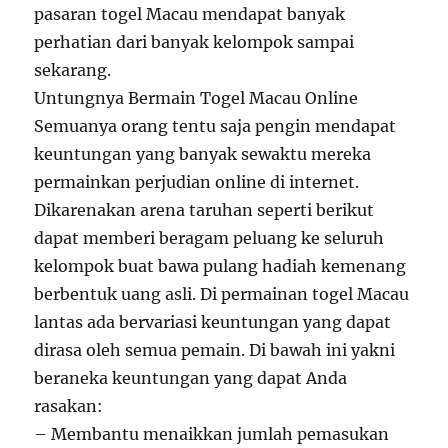
pasaran togel Macau mendapat banyak
perhatian dari banyak kelompok sampai
sekarang.
Untungnya Bermain Togel Macau Online
Semuanya orang tentu saja pengin mendapat
keuntungan yang banyak sewaktu mereka
permainkan perjudian online di internet.
Dikarenakan arena taruhan seperti berikut
dapat memberi beragam peluang ke seluruh
kelompok buat bawa pulang hadiah kemenang
berbentuk uang asli. Di permainan togel Macau
lantas ada bervariasi keuntungan yang dapat
dirasa oleh semua pemain. Di bawah ini yakni
beraneka keuntungan yang dapat Anda
rasakan:
– Membantu menaikkan jumlah pemasukan