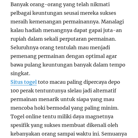
Banyak orang-orang yang telah nikmati
pelbagai keuntungan seusai mereka sukses
meraih kemenangan permainannya. Manalagi
kalau hadiah menangnya dapat gapai juta-an
rupiah dalam sekali perputaran permainan.
Seluruhnya orang tentulah mau menjadi
pemenang permainan dengan optimal agar
bawa pulang keuntungan banyak dalam tempo
singkat.
Situs togel
toto macau paling dipercaya depo
100 perak tentuntunya slelau jadi alternatif
permainan menarik untuk siapa yang mau
mencoba hoki bermodal yang paling minim.
Togel online tentu miliki daya magnetnya
spesifik yang sukses membuat dikenali oleh
kebanyakan orang sampai waktu ini. Semuanya