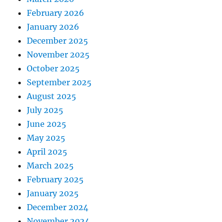
February 2026
January 2026
December 2025
November 2025
October 2025
September 2025
August 2025
July 2025
June 2025
May 2025
April 2025
March 2025
February 2025
January 2025
December 2024
November 2024