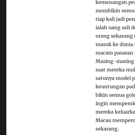
kemenangan perm
membikin semua
tiap kali jadi p
ialah uang asli 
orang sekarang 
masuk ke dunia 
macam pasaran t
Masing-masing 
saat mereka mul
satunya model p
keuntungan pada
bikin semua gol
ingin memperole
mereka keluarka
Macau memperole
sekarang.