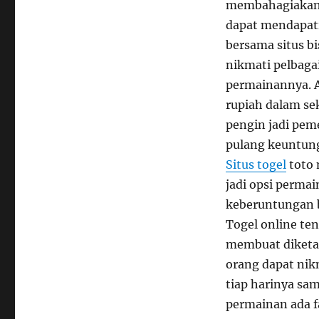
membahagiakan 
dapat mendapat
bersama situs b
nikmati pelbag
permainannya. A
rupiah dalam se
pengin jadi pem
pulang keuntun
Situs togel
toto 
jadi opsi perma
keberuntungan 
Togel online te
membuat diketah
orang dapat nik
tiap harinya sa
permainan ada 