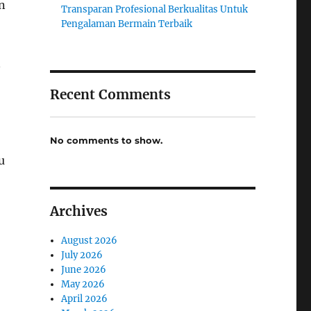
n
Transparan Profesional Berkualitas Untuk
Pengalaman Bermain Terbaik
n
Recent Comments
No comments to show.
u
Archives
August 2026
July 2026
June 2026
May 2026
April 2026