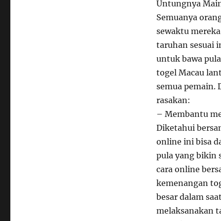
Untungnya Main
Semuanya orang
sewaktu mereka 
taruhan sesuai 
untuk bawa pula
togel Macau lan
semua pemain. D
rasakan:
– Membantu me
Diketahui bersam
online ini bisa 
pula yang bikin
cara online ber
kemenangan tog
besar dalam saa
melaksanakan ta