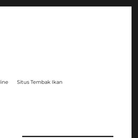
line
Situs Tembak Ikan