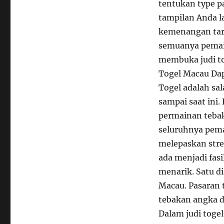
tentukan type p
tampilan Anda la
kemenangan tar
semuanya pemai
membuka judi to
Togel Macau Da
Togel adalah sa
sampai saat ini.
permainan tebak
seluruhnya pema
melepaskan stre
ada menjadi fas
menarik. Satu di
Macau. Pasaran 
tebakan angka d
Dalam judi togel