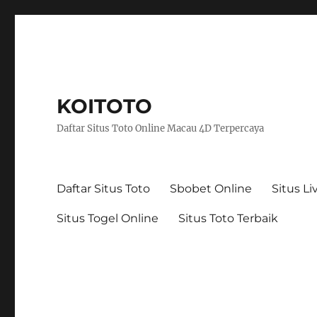
KOITOTO
Daftar Situs Toto Online Macau 4D Terpercaya
Daftar Situs Toto
Sbobet Online
Situs L
Situs Togel Online
Situs Toto Terbaik