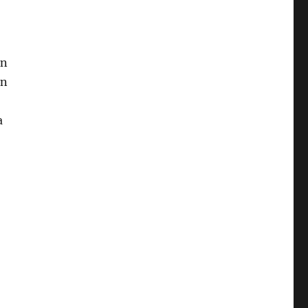
an
an
a