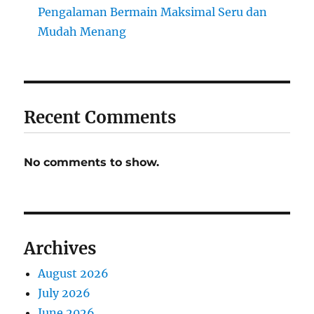
Pengalaman Bermain Maksimal Seru dan
Mudah Menang
Recent Comments
No comments to show.
Archives
August 2026
July 2026
June 2026