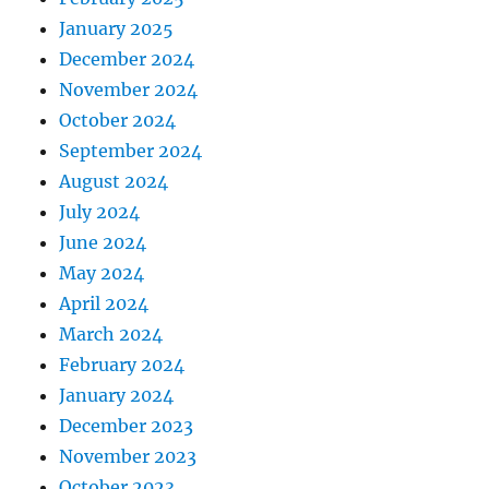
January 2025
December 2024
November 2024
October 2024
September 2024
August 2024
July 2024
June 2024
May 2024
April 2024
March 2024
February 2024
January 2024
December 2023
November 2023
October 2023