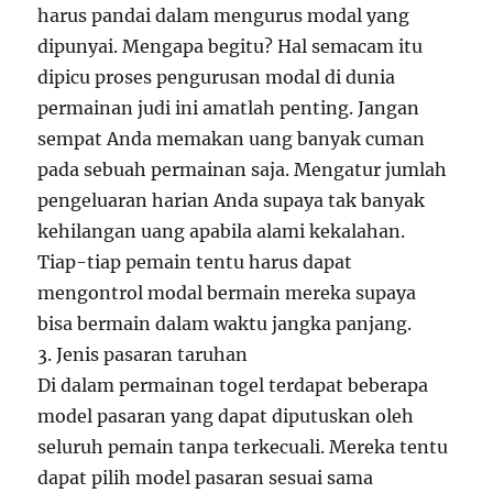
harus pandai dalam mengurus modal yang
dipunyai. Mengapa begitu? Hal semacam itu
dipicu proses pengurusan modal di dunia
permainan judi ini amatlah penting. Jangan
sempat Anda memakan uang banyak cuman
pada sebuah permainan saja. Mengatur jumlah
pengeluaran harian Anda supaya tak banyak
kehilangan uang apabila alami kekalahan.
Tiap-tiap pemain tentu harus dapat
mengontrol modal bermain mereka supaya
bisa bermain dalam waktu jangka panjang.
3. Jenis pasaran taruhan
Di dalam permainan togel terdapat beberapa
model pasaran yang dapat diputuskan oleh
seluruh pemain tanpa terkecuali. Mereka tentu
dapat pilih model pasaran sesuai sama