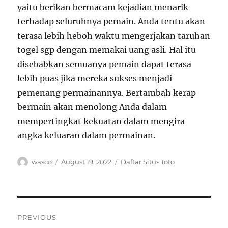
yaitu berikan bermacam kejadian menarik
terhadap seluruhnya pemain. Anda tentu akan
terasa lebih heboh waktu mengerjakan taruhan
togel sgp dengan memakai uang asli. Hal itu
disebabkan semuanya pemain dapat terasa
lebih puas jika mereka sukses menjadi
pemenang permainannya. Bertambah kerap
bermain akan menolong Anda dalam
mempertingkat kekuatan dalam mengira
angka keluaran dalam permainan.
Author
Posted
Categories
wasco
August 19, 2022
Daftar Situs Toto
on
Post
PREVIOUS