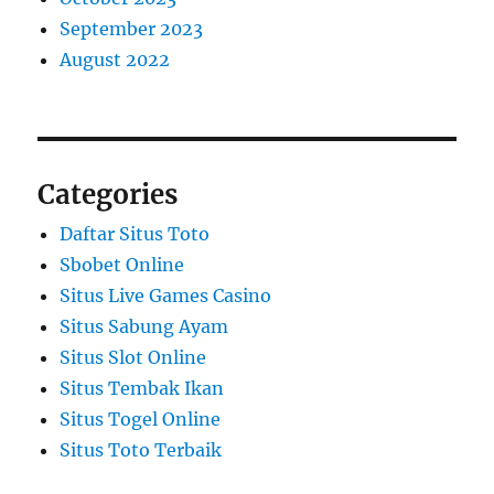
September 2023
August 2022
Categories
Daftar Situs Toto
Sbobet Online
Situs Live Games Casino
Situs Sabung Ayam
Situs Slot Online
Situs Tembak Ikan
Situs Togel Online
Situs Toto Terbaik