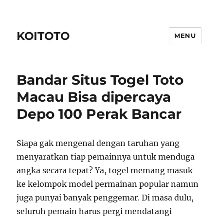
KOITOTO
MENU
Bandar Situs Togel Toto
Macau Bisa dipercaya
Depo 100 Perak Bancar
Siapa gak mengenal dengan taruhan yang
menyaratkan tiap pemainnya untuk menduga
angka secara tepat? Ya, togel memang masuk
ke kelompok model permainan popular namun
juga punyai banyak penggemar. Di masa dulu,
seluruh pemain harus pergi mendatangi