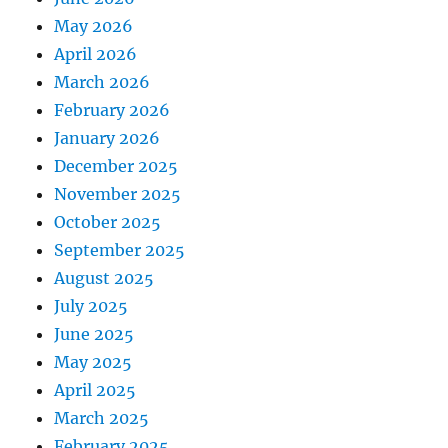
May 2026
April 2026
March 2026
February 2026
January 2026
December 2025
November 2025
October 2025
September 2025
August 2025
July 2025
June 2025
May 2025
April 2025
March 2025
February 2025