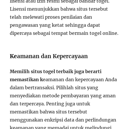
lisensi atau izin resmi sebagai bandar togel.
Lisensi menunjukkan bahwa situs tersebut
telah melewati proses penilaian dan
pengawasan yang ketat sehingga dapat
dipercaya sebagai tempat bermain togel online.
Ke
amanan dan Kepercayaan
Memilih situs togel terbaik juga berarti
memastikan k
eamanan dan kepercayaan Anda
dalam bertransaksi. Pilihlah situs yang
menyediakan metode pembayaran yang aman
dan terpercaya. Penting juga untuk
memastikan bahwa situs tersebut
menggunakan enkripsi data dan perlindungan
keamanan yang memadai untuk melindungi