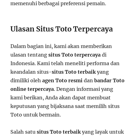
memenuhi berbagai preferensi pemain.
Ulasan Situs Toto Terpercaya
Dalam bagian ini, kami akan memberikan
ulasan tentang
situs Toto terpercaya
di
Indonesia. Kami telah meneliti performa dan
keandalan situs-
situs Toto terbaik
yang
dimiliki oleh
agen Toto resmi
dan
bandar Toto
online terpercaya
. Dengan informasi yang
kami berikan, Anda akan dapat membuat
keputusan yang bijaksana saat memilih situs
Toto untuk bermain.
Salah satu
situs Toto terbaik
yang layak untuk