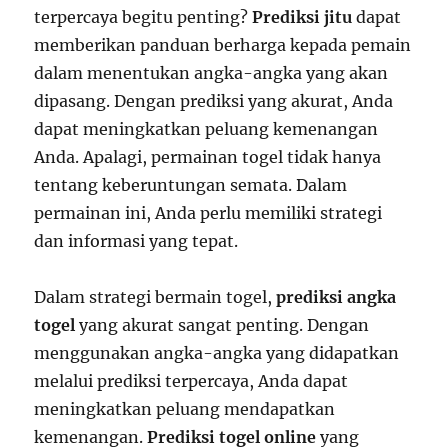
terpercaya begitu penting?
Prediksi jitu
dapat
memberikan panduan berharga kepada pemain
dalam menentukan angka-angka yang akan
dipasang. Dengan prediksi yang akurat, Anda
dapat meningkatkan peluang kemenangan
Anda. Apalagi, permainan togel tidak hanya
tentang keberuntungan semata. Dalam
permainan ini, Anda perlu memiliki strategi
dan informasi yang tepat.
Dalam strategi bermain togel,
prediksi angka
togel
yang akurat sangat penting. Dengan
menggunakan angka-angka yang didapatkan
melalui prediksi terpercaya, Anda dapat
meningkatkan peluang mendapatkan
kemenangan.
Prediksi togel online
yang