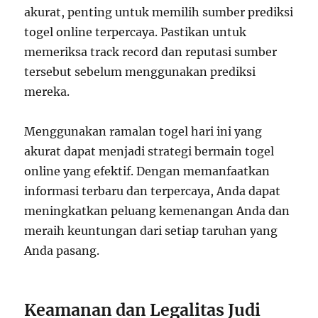
akurat, penting untuk memilih sumber prediksi
togel online terpercaya. Pastikan untuk
memeriksa track record dan reputasi sumber
tersebut sebelum menggunakan prediksi
mereka.
Menggunakan ramalan togel hari ini yang
akurat dapat menjadi strategi bermain togel
online yang efektif. Dengan memanfaatkan
informasi terbaru dan terpercaya, Anda dapat
meningkatkan peluang kemenangan Anda dan
meraih keuntungan dari setiap taruhan yang
Anda pasang.
Keamanan dan Legalitas Judi