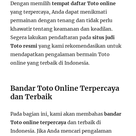
Dengan memilih
tempat daftar Toto online
yang terpercaya, Anda dapat menikmati
permainan dengan tenang dan tidak perlu
khawatir tentang keamanan dan keadilan.
Segera lakukan pendaftaran pada
situs judi
Toto resmi
yang kami rekomendasikan untuk
mendapatkan pengalaman bermain Toto
online yang terbaik di Indonesia.
Bandar Toto Online Terpercaya
dan Terbaik
Pada bagian ini, kami akan membahas
bandar
Toto online terpercaya
dan terbaik di
Indonesia. Jika Anda mencari pengalaman