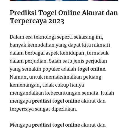
Prediksi Togel Online Akurat dan
Terpercaya 2023
Dalam era teknologi seperti sekarang ini,
banyak kemudahan yang dapat kita nikmati
dalam berbagai aspek kehidupan, termasuk
dalam perjudian. Salah satu jenis perjudian
yang semakin populer adalah
togel online
.
Namun, untuk memaksimalkan peluang
kemenangan, tidak cukup hanya
mengandalkan keberuntungan semata. Itulah
mengapa
prediksi togel online
akurat dan
terpercaya sangat diperlukan.
Mengapa
prediksi togel online
akurat dan