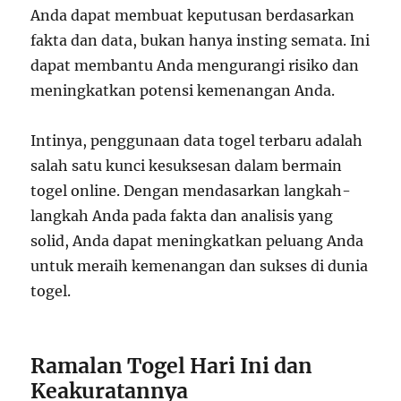
Anda dapat membuat keputusan berdasarkan
fakta dan data, bukan hanya insting semata. Ini
dapat membantu Anda mengurangi risiko dan
meningkatkan potensi kemenangan Anda.
Intinya, penggunaan data togel terbaru adalah
salah satu kunci kesuksesan dalam bermain
togel online. Dengan mendasarkan langkah-
langkah Anda pada fakta dan analisis yang
solid, Anda dapat meningkatkan peluang Anda
untuk meraih kemenangan dan sukses di dunia
togel.
Ramalan Togel Hari Ini dan
Keakuratannya