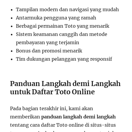
Tampilan modern dan navigasi yang mudah
Antarmuka pengguna yang ramah
Berbagai permainan Toto yang menarik
Sistem keamanan canggih dan metode
pembayaran yang terjamin
Bonus dan promosi menarik
Tim dukungan pelanggan yang responsif
Panduan Langkah demi Langkah
untuk Daftar Toto Online
Pada bagian terakhir ini, kami akan
memberikan
panduan langkah demi langkah
tentang cara daftar Toto online di situs-situs