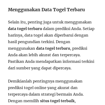
Menggunakan Data Togel Terbaru
Selain itu, penting juga untuk menggunakan
data togel terbaru
dalam prediksi Anda. Setiap
harinya, data togel akan diperbarui dengan
hasil pengundian terkini. Dengan
menggunakan
data togel terbaru
, prediksi
Anda akan lebih akurat dan terpercaya.
Pastikan Anda mendapatkan informasi terkini
dari sumber yang dapat dipercaya.
Demikianlah pentingnya menggunakan
prediksi togel online yang akurat dan
terpercaya dalam strategi bermain Anda.
Dengan memilih
situs togel terbaik
,