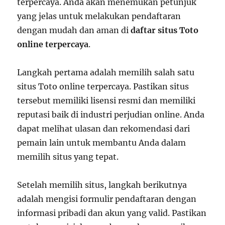
terpercaya. Anda akan menemukan petunjuk
yang jelas untuk melakukan pendaftaran
dengan mudah dan aman di
daftar situs Toto
online terpercaya
.
Langkah pertama adalah memilih salah satu
situs Toto online terpercaya. Pastikan situs
tersebut memiliki lisensi resmi dan memiliki
reputasi baik di industri perjudian online. Anda
dapat melihat ulasan dan rekomendasi dari
pemain lain untuk membantu Anda dalam
memilih situs yang tepat.
Setelah memilih situs, langkah berikutnya
adalah mengisi formulir pendaftaran dengan
informasi pribadi dan akun yang valid. Pastikan