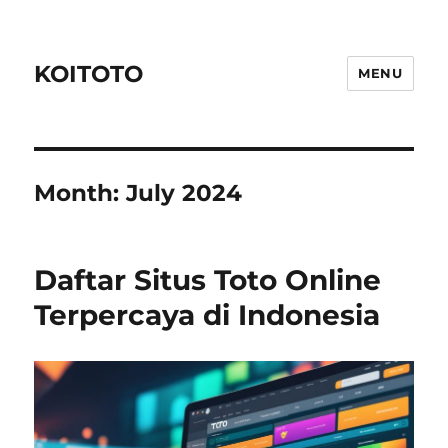
KOITOTO
MENU
Month:
July 2024
Daftar Situs Toto Online
Terpercaya di Indonesia