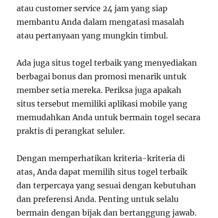
atau customer service 24 jam yang siap
membantu Anda dalam mengatasi masalah
atau pertanyaan yang mungkin timbul.
Ada juga situs togel terbaik yang menyediakan
berbagai bonus dan promosi menarik untuk
member setia mereka. Periksa juga apakah
situs tersebut memiliki aplikasi mobile yang
memudahkan Anda untuk bermain togel secara
praktis di perangkat seluler.
Dengan memperhatikan kriteria-kriteria di
atas, Anda dapat memilih situs togel terbaik
dan terpercaya yang sesuai dengan kebutuhan
dan preferensi Anda. Penting untuk selalu
bermain dengan bijak dan bertanggung jawab.