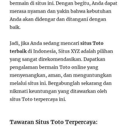
bermain di situs ini. Dengan begitu, Anda dapat
merasa nyaman dan yakin bahwa kebutuhan
Anda akan didengar dan ditangani dengan
baik.
Jadi, jika Anda sedang mencari
situs Toto
terbaik
di Indonesia, Situs XYZ adalah pilihan
yang sangat direkomendasikan. Dapatkan
pengalaman bermain Toto online yang
menyenangkan, aman, dan menguntungkan
melalui situs ini. Bergabunglah sekarang dan
nikmati keuntungan yang ditawarkan oleh
situs Toto terpercaya ini.
Tawaran Situs Toto Terpercaya: