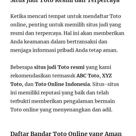
Ketika mencari tempat untuk mendaftar Toto
online, penting untuk memilih situs judi yang
resmi dan terpercaya. Hal ini akan memberikan
Anda keamanan dalam bertransaksi dan
menjaga informasi pribadi Anda tetap aman.
Beberapa
situs judi Toto resmi
yang kami
rekomendasikan termasuk
ABC Toto
,
XYZ
Toto
, dan
Toto Online Indonesia
. Situs-situs
ini memiliki reputasi yang baik dan telah
terbukti memberikan pengalaman bermain
Toto online yang menyenangkan dan adil.
Daftar Bandar Toto Online yang Aman