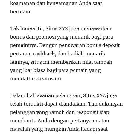
keamanan dan kenyamanan Anda saat
bermain.
Tak hanya itu, Situs XYZ juga menawarkan
bonus dan promosi yang menarik bagi para
pemainnya. Dengan penawaran bonus deposit
pertama, cashback, dan hadiah menarik
lainnya, situs ini memberikan nilai tambah
yang luar biasa bagi para pemain yang
mendaftar di situs ini.
Dalam hal layanan pelanggan, Situs XYZ juga
telah terbukti dapat diandalkan. Tim dukungan
pelanggan yang ramah dan responsif siap
membantu Anda dengan pertanyaan atau
masalah yang mungkin Anda hadapi saat