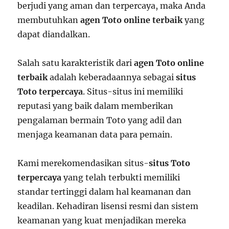
berjudi yang aman dan terpercaya, maka Anda
membutuhkan
agen Toto online terbaik
yang
dapat diandalkan.
Salah satu karakteristik dari
agen Toto online
terbaik
adalah keberadaannya sebagai
situs
Toto terpercaya
. Situs-situs ini memiliki
reputasi yang baik dalam memberikan
pengalaman bermain Toto yang adil dan
menjaga keamanan data para pemain.
Kami merekomendasikan situs-
situs Toto
terpercaya
yang telah terbukti memiliki
standar tertinggi dalam hal keamanan dan
keadilan. Kehadiran lisensi resmi dan sistem
keamanan yang kuat menjadikan mereka