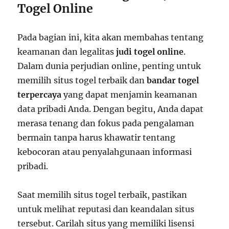
Togel Online
Pada bagian ini, kita akan membahas tentang
keamanan dan legalitas
judi togel online
.
Dalam dunia perjudian online, penting untuk
memilih situs togel terbaik dan
bandar togel
terpercaya
yang dapat menjamin keamanan
data pribadi Anda. Dengan begitu, Anda dapat
merasa tenang dan fokus pada pengalaman
bermain tanpa harus khawatir tentang
kebocoran atau penyalahgunaan informasi
pribadi.
Saat memilih situs togel terbaik, pastikan
untuk melihat reputasi dan keandalan situs
tersebut. Carilah situs yang memiliki lisensi