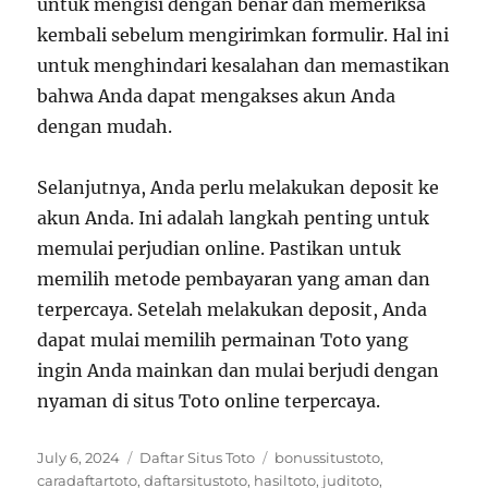
untuk mengisi dengan benar dan memeriksa
kembali sebelum mengirimkan formulir. Hal ini
untuk menghindari kesalahan dan memastikan
bahwa Anda dapat mengakses akun Anda
dengan mudah.
Selanjutnya, Anda perlu melakukan deposit ke
akun Anda. Ini adalah langkah penting untuk
memulai perjudian online. Pastikan untuk
memilih metode pembayaran yang aman dan
terpercaya. Setelah melakukan deposit, Anda
dapat mulai memilih permainan Toto yang
ingin Anda mainkan dan mulai berjudi dengan
nyaman di situs Toto online terpercaya.
Posted
Categories
Tags
July 6, 2024
Daftar Situs Toto
bonussitustoto
,
on
caradaftartoto
,
daftarsitustoto
,
hasiltoto
,
juditoto
,