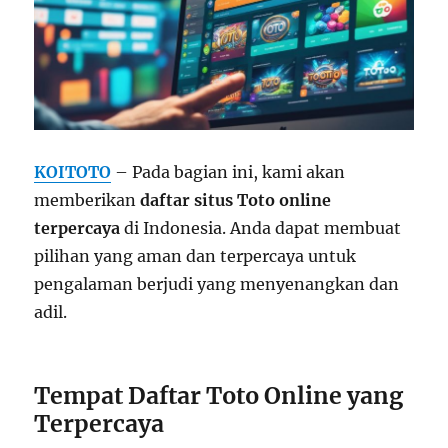
KOITOTO
– Pada bagian ini, kami akan
memberikan
daftar situs Toto online
terpercaya
di Indonesia. Anda dapat membuat
pilihan yang aman dan terpercaya untuk
pengalaman berjudi yang menyenangkan dan
adil.
Tempat Daftar Toto Online yang
Terpercaya