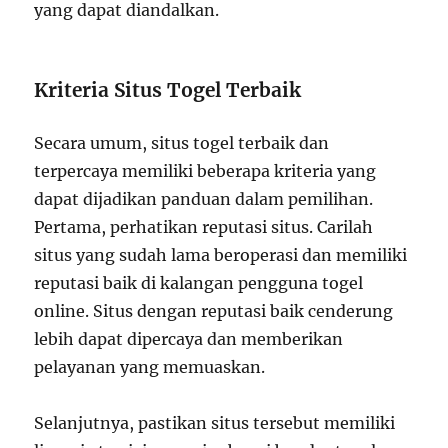
yang dapat diandalkan.
Kriteria Situs Togel Terbaik
Secara umum, situs togel terbaik dan
terpercaya memiliki beberapa kriteria yang
dapat dijadikan panduan dalam pemilihan.
Pertama, perhatikan reputasi situs. Carilah
situs yang sudah lama beroperasi dan memiliki
reputasi baik di kalangan pengguna togel
online. Situs dengan reputasi baik cenderung
lebih dapat dipercaya dan memberikan
pelayanan yang memuaskan.
Selanjutnya, pastikan situs tersebut memiliki