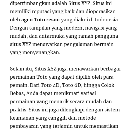
dipertimbangkan adalah Situs XYZ. Situs ini
memiliki reputasi yang baik dan dioperasikan
oleh
agen Toto resmi
yang diakui di Indonesia.
Dengan tampilan yang modern, navigasi yang
mudah, dan antarmuka yang ramah pengguna,
situs XYZ menawarkan pengalaman bermain
yang menyenangkan.
Selain itu, Situs XYZ juga menawarkan berbagai
permainan Toto yang dapat dipilih oleh para
pemain. Dari Toto 4D, Toto 6D, hingga Colok
Bebas, Anda dapat menikmati variasi
permainan yang menarik secara mudah dan
praktis. Situs ini juga dilengkapi dengan sistem
keamanan yang canggih dan metode
pembayaran yang terjamin untuk memastikan