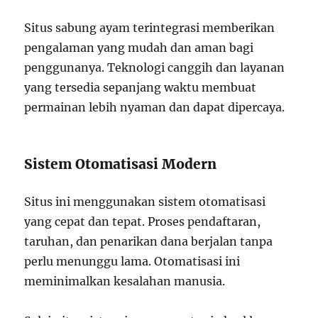
Situs sabung ayam terintegrasi memberikan
pengalaman yang mudah dan aman bagi
penggunanya. Teknologi canggih dan layanan
yang tersedia sepanjang waktu membuat
permainan lebih nyaman dan dapat dipercaya.
Sistem Otomatisasi Modern
Situs ini menggunakan sistem otomatisasi
yang cepat dan tepat. Proses pendaftaran,
taruhan, dan penarikan dana berjalan tanpa
perlu menunggu lama. Otomatisasi ini
meminimalkan kesalahan manusia.