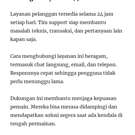
Layanan pelanggan tersedia selama 24 jam
setiap hari. Tim support siap membantu
masalah teknis, transaksi, dan pertanyaan lain
kapan saja.
Cara menghubungi layanan ini beragam,
termasuk chat langsung, email, dan telepon.
Responsnya cepat sehingga pengguna tidak
perlu menunggu lama.
Dukungan ini membantu menjaga kepuasan
pemain. Mereka bisa merasa didampingi dan
mendapatkan solusi segera saat ada kendala di
tengah permainan.