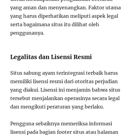
yang aman dan menyenangkan. Faktor utama
yang harus diperhatikan meliputi aspek legal
serta bagaimana situs itu dilihat oleh
penggunanya.
Legalitas dan Lisensi Resmi
Situs sabung ayam terintegrasi terbaik harus
memiliki lisensi resmi dari otoritas perjudian
yang diakui. Lisensi ini menjamin bahwa situs
tersebut menjalankan operasinya secara legal
dan mengikuti peraturan yang berlaku.
Pengguna sebaiknya memeriksa informasi
lisensi pada bagian footer situs atau halaman