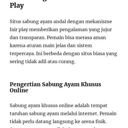
Play
Situs sabung ayam andal dengan mekanisme
fair play memberikan pengalaman yang jujur
dan transparan. Pemain bisa merasa aman
karena aturan main jelas dan sistem
terpercaya. Ini berbeda dengan situs biasa yang
sering tidak adil atau curang.
Pengertian Sabung Ayam Khusus
Online
Sabung ayam khusus online adalah tempat
taruhan sabung ayam melalui internet. Pemain
tidak perlu datang langsung ke arena fisik.