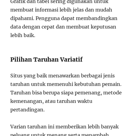
Grafik dan tabel sering digunakan untuk
membuat informasi lebih jelas dan mudah
dipahami. Pengguna dapat membandingkan
data dengan cepat dan membuat keputusan
lebih baik.
Pilihan Taruhan Variatif
Situs yang baik menawarkan berbagai jenis
taruhan untuk memenuhi kebutuhan pemain.
Taruhan bisa berupa siapa pemenang, metode
kemenangan, atau taruhan waktu
pertandingan.
Varian taruhan ini memberikan lebih banyak
peluang untuk menang serta menambah