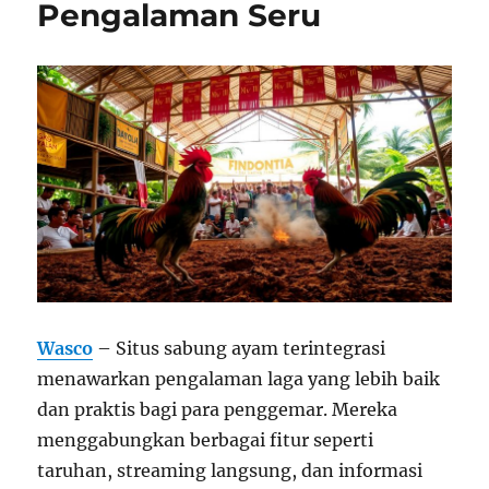
Pengalaman Seru
Wasco
– Situs sabung ayam terintegrasi
menawarkan pengalaman laga yang lebih baik
dan praktis bagi para penggemar. Mereka
menggabungkan berbagai fitur seperti
taruhan, streaming langsung, dan informasi