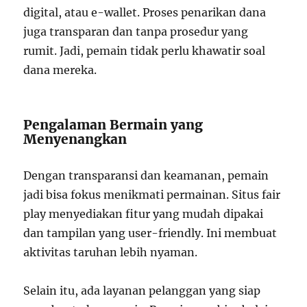
digital, atau e-wallet. Proses penarikan dana
juga transparan dan tanpa prosedur yang
rumit. Jadi, pemain tidak perlu khawatir soal
dana mereka.
Pengalaman Bermain yang
Menyenangkan
Dengan transparansi dan keamanan, pemain
jadi bisa fokus menikmati permainan. Situs fair
play menyediakan fitur yang mudah dipakai
dan tampilan yang user-friendly. Ini membuat
aktivitas taruhan lebih nyaman.
Selain itu, ada layanan pelanggan yang siap