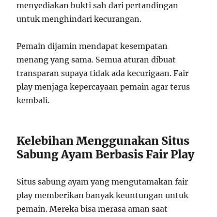
menyediakan bukti sah dari pertandingan
untuk menghindari kecurangan.
Pemain dijamin mendapat kesempatan
menang yang sama. Semua aturan dibuat
transparan supaya tidak ada kecurigaan. Fair
play menjaga kepercayaan pemain agar terus
kembali.
Kelebihan Menggunakan Situs
Sabung Ayam Berbasis Fair Play
Situs sabung ayam yang mengutamakan fair
play memberikan banyak keuntungan untuk
pemain. Mereka bisa merasa aman saat