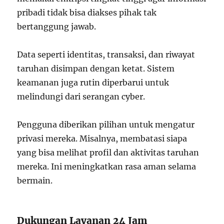
pribadi tidak bisa diakses pihak tak
bertanggung jawab.
Data seperti identitas, transaksi, dan riwayat
taruhan disimpan dengan ketat. Sistem
keamanan juga rutin diperbarui untuk
melindungi dari serangan cyber.
Pengguna diberikan pilihan untuk mengatur
privasi mereka. Misalnya, membatasi siapa
yang bisa melihat profil dan aktivitas taruhan
mereka. Ini meningkatkan rasa aman selama
bermain.
Dukungan Layanan 24 Jam