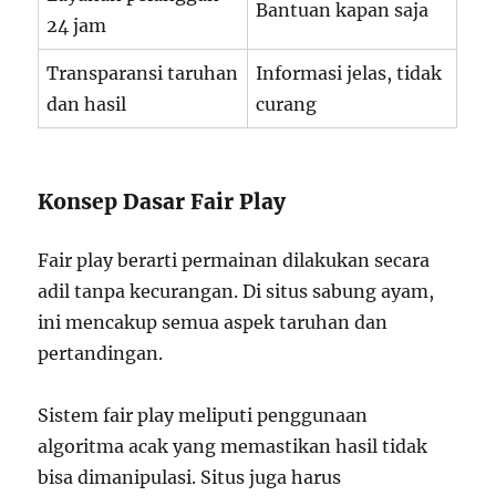
Bantuan kapan saja
24 jam
Transparansi taruhan
Informasi jelas, tidak
dan hasil
curang
Konsep Dasar Fair Play
Fair play berarti permainan dilakukan secara
adil tanpa kecurangan. Di situs sabung ayam,
ini mencakup semua aspek taruhan dan
pertandingan.
Sistem fair play meliputi penggunaan
algoritma acak yang memastikan hasil tidak
bisa dimanipulasi. Situs juga harus