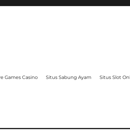
ive Games Casino
Situs Sabung Ayam
Situs Slot On