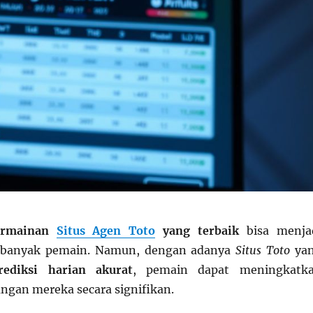
ermainan
Situs Agen Toto
yang terbaik
bisa menja
i banyak pemain. Namun, dengan adanya
Situs Toto
ya
rediksi harian akurat
, pemain dapat meningkatk
gan mereka secara signifikan.