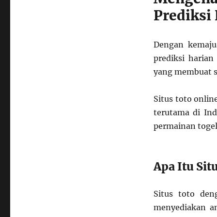
Prediksi
Dengan kemajua
prediksi harian
yang membuat sit
Situs toto onli
terutama di In
permainan togel,
Apa Itu Sit
Situs toto den
menyediakan ana