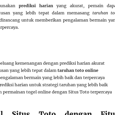
gunakan
prediksi harian
yang akurat, pemain dap
usan yang lebih tepat dalam memasang
taruhan to
ni dirancang untuk memberikan pengalaman bermain ya
erpercaya.
eluang kemenangan dengan prediksi harian akurat
san yang lebih tepat dalam
taruhan toto online
ngalaman bermain yang lebih baik dan terpercaya
diksi harian untuk strategi taruhan yang lebih baik
permainan togel online dengan Situs Toto terpercaya
l Situs Toto dengan Fitu