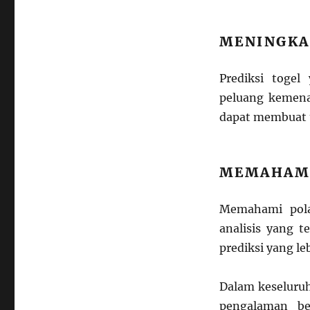
MENINGKA
Prediksi toge
peluang kemen
dapat membuat t
MEMAHAMI
Memahami pola
analisis yang 
prediksi yang le
Dalam keseluru
pengalaman be