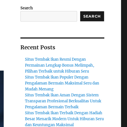
Search
SEARCH
Recent Posts
Situs Tembak Ikan Resmi Dengan
Permainan Lengkap Bonus Melimpah,
Pilihan Terbaik untuk Hiburan Seru
Situs Tembak Ikan Populer Dengan
Pengalaman Bermain Maksimal Seru dan
Mudah Menang
Situs Tembak Ikan Aman Dengan Sistem
Transparan Profesional Berkualitas Untuk
Pengalaman Bermain Terbaik
Situs Tembak Ikan Terbaik Dengan Hadiah
Besar Menarik Modern Untuk Hiburan Seru
dan Keuntungan Maksimal