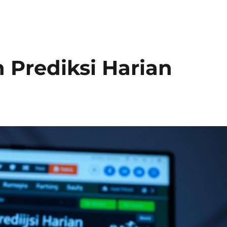
 Prediksi Harian