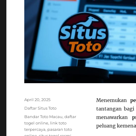
Posted
April 20, 2025
Menemukan
p
on
Categories
Daftar Situs Toto
tantangan bag
Tags
Bandar Toto Macau
,
daftar
menawarkan
p
togel online
,
link toto
peluang kemenan
terpercaya
,
pasaran toto
online
,
situs togel resmi
,