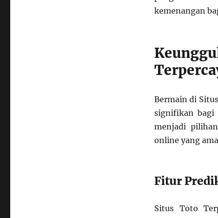
kemenangan bag
Keunggu
Terperca
Bermain di Situ
signifikan bagi
menjadi pilih
online yang am
Fitur Predi
Situs Toto Te